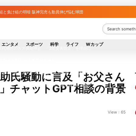
ち組と負け組の明暗 阪神完売も動員伸び悩む球団
議員の藤野公孝氏が死去、78歳 妻は料理研究家の真紀子氏
ル日立の元社長が取締役に就任—再上場に向け視界良好
エンタメ
スポーツ
科学
ライフ
Wカップ
八代地区のガス供給停止 「2次災害防止」を理由に
026年8月1日付人事異動を発表
事故で「地元メディアの報道不足」指摘 那覇訪問中
之助氏騒動に言及「お父さん
」チャットGPT相談の背景
拠点停止 復旧見通し立たず 半導体集積地に懸念
は熊本を見限らない…先端半導体工場建設は継続
外に吸い出される ギリシャ発航空機が緊急着陸
View : 65
ズンマッチ放送・配信日程まとめ