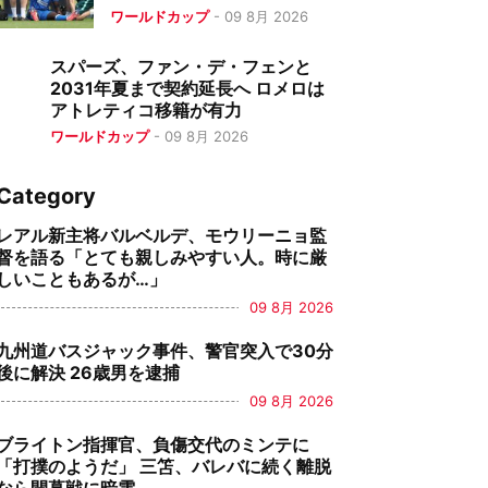
脱なら開幕戦に暗雲
ワールドカップ
-
09 8月 2026
スパーズ、ファン・デ・フェンと
2031年夏まで契約延長へ ロメロは
アトレティコ移籍が有力
ワールドカップ
-
09 8月 2026
Category
レアル新主将バルベルデ、モウリーニョ監
督を語る「とても親しみやすい人。時に厳
しいこともあるが…」
09 8月 2026
九州道バスジャック事件、警官突入で30分
後に解決 26歳男を逮捕
09 8月 2026
ブライトン指揮官、負傷交代のミンテに
「打撲のようだ」 三笘、バレバに続く離脱