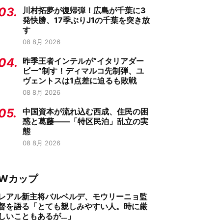
03.
川村拓夢が復帰弾！広島が千葉に3
発快勝、17季ぶりJ1の千葉を突き放
す
08 8月 2026
04.
昨季王者インテルが“イタリアダー
ビー”制す！ディマルコ先制弾、ユ
ヴェントスは1点差に迫るも敗戦
08 8月 2026
05.
中国資本が流れ込む西成、住民の困
惑と葛藤——「特区民泊」乱立の実
態
08 8月 2026
Wカップ
レアル新主将バルベルデ、モウリーニョ監
督を語る「とても親しみやすい人。時に厳
しいこともあるが…」