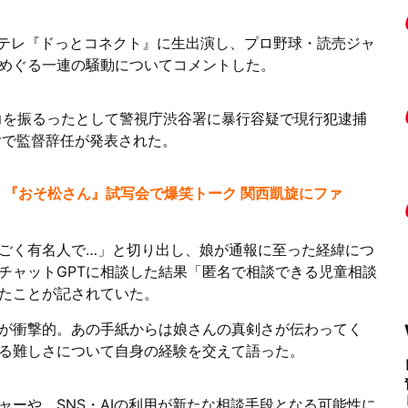
ンテレ『ドっとコネクト』に生出演し、プロ野球・読売ジャ
めぐる一連の騒動についてコメントした。
暴力を振るったとして警視庁渋谷署に暴行容疑で現行犯逮捕
付で監督辞任が発表された。
拓哉、『おそ松さん』試写会で爆笑トーク 関西凱旋にファ
ごく有名人で…」と切り出し、娘が通報に至った経緯につ
チャットGPTに相談した結果「匿名で相談できる児童相談
たことが記されていた。
のが衝撃的。あの手紙からは娘さんの真剣さが伝わってく
る難しさについて自身の経験を交えて語った。
ーや、SNS・AIの利用が新たな相談手段となる可能性に