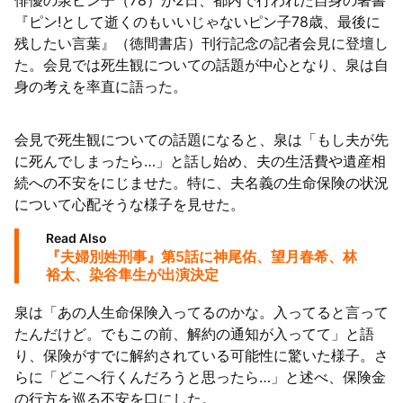
俳優の泉ピン子（78）が2日、都内で行われた自身の著書
『ピン!として逝くのもいいじゃないピン子78歳、最後に
残したい言葉』（徳間書店）刊行記念の記者会見に登壇し
た。会見では死生観についての話題が中心となり、泉は自
身の考えを率直に語った。
会見で死生観についての話題になると、泉は「もし夫が先
に死んでしまったら…」と話し始め、夫の生活費や遺産相
続への不安をにじませた。特に、夫名義の生命保険の状況
について心配そうな様子を見せた。
Read Also
『夫婦別姓刑事』第5話に神尾佑、望月春希、林
裕太、染谷隼生が出演決定
泉は「あの人生命保険入ってるのかな。入ってると言って
たんだけど。でもこの前、解約の通知が入ってて」と語
り、保険がすでに解約されている可能性に驚いた様子。さ
らに「どこへ行くんだろうと思ったら…」と述べ、保険金
の行方を巡る不安を口にした。