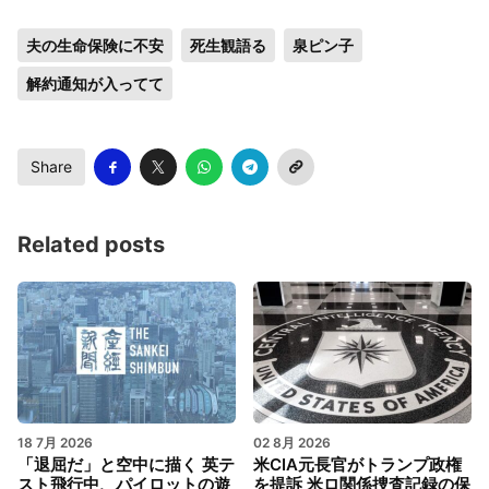
夫の生命保険に不安
死生観語る
泉ピン子
解約通知が入ってて
Share
Related posts
18 7月 2026
02 8月 2026
「退屈だ」と空中に描く 英テ
米CIA元長官がトランプ政権
スト飛行中、パイロットの遊
を提訴 米ロ関係捜査記録の保