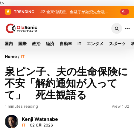
t>
TRENDING
#2
#3
破産した全東信、債権者63金融機関
全東信破産、金融庁が融資先金
融機関への影響調査開始
リスト判明 銀行が半数、最大は近畿産
業信組
国内
国際
政治
経済
自動車
IT
エンタメ
スポーツ
Home
/
IT
泉ピン子、夫の生命保険に
不安「解約通知が入って
て」 死生観語る
1 minutes reading
View : 62
Kenji Watanabe
IT
- 02 6月 2026