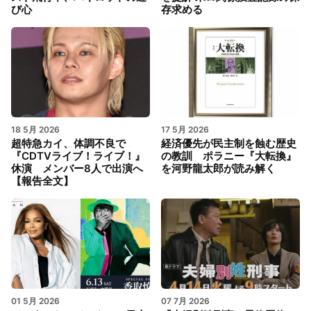
び心
存求める
18 5月 2026
17 5月 2026
超特急カイ、体調不良で
経済優先が民主制を蝕む歴史
『CDTVライブ！ライブ！』
の教訓 ポラニー『大転換』
休演 メンバー8人で出演へ
を河野龍太郎が読み解く
【報告全文】
01 5月 2026
07 7月 2026