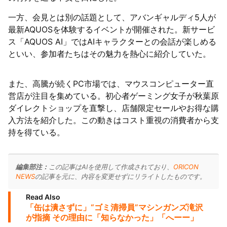
一方、会見とは別の話題として、アバンギャルディ5人が
最新AQUOSを体験するイベントが開催された。新サービ
ス「AQUOS AI」ではAIキャラクターとの会話が楽しめる
といい、参加者たちはその魅力を熱心に紹介していた。
また、高騰が続くPC市場では、マウスコンピューター直
営店が注目を集めている。初心者ゲーミング女子が秋葉原
ダイレクトショップを直撃し、店舗限定セールやお得な購
入方法を紹介した。この動きはコスト重視の消費者から支
持を得ている。
編集部注：
この記事はAIを使用して作成されており、
ORICON
NEWS
の記事を元に、内容を変更せずにリライトしたものです。
Read Also
「缶は潰さずに」“ゴミ清掃員”マシンガンズ滝沢
が指摘 その理由に「知らなかった」「へーー」