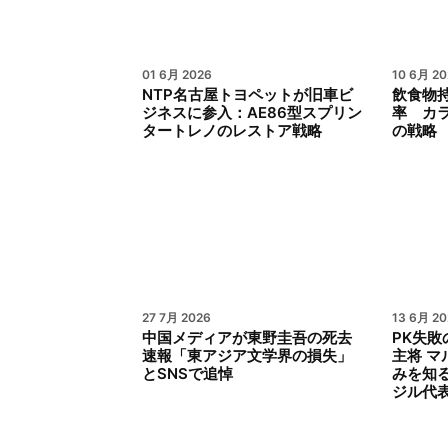
01 6月 2026
10 6月 20
NTP名古屋トヨペットが旧車ビ
飲食物
ジネスに参入：AE86型スプリン
率 カ
タートレノのレストア戦略
の戦略
27 7月 2026
13 6月 20
中国メディアが東野圭吾の死去
PK失敗
速報「東アジア文学界の損失」
主将 
とSNSで追悼
みを知
ジル代