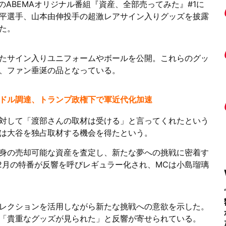
のABEMAオリジナル番組『資産、全部売ってみた』#1に
平選手、山本由伸投手の超激レアサイン入りグッズを披露
た。
たサイン入りユニフォームやボールを公開。これらのグッ
、ファン垂涎の品となっている。
50億ドル調達、トランプ政権下で軍近代化加速
対して「渡部さんの取材は受ける」と言ってくれたという
は大谷を独占取材する機会を得たという。
身の売却可能な資産を査定し、新たな夢への挑戦に密着す
年2月の特番が反響を呼びレギュラー化され、MCは小島瑠璃
レクションを活用しながら新たな挑戦への意欲を示した。
「貴重なグッズが見られた」と反響が寄せられている。