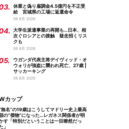
03.
休業と偽り雇調金4.5億円を不正受
給 宮城県の工場に返還命令
06 8月 2026
04.
大学生派遣事業の再開も…日本、相
次ぐロシアとの接触 疑念招くリス
クも
06 8月 2026
05.
ウガンダ代表主将デイヴィッド・オ
ウォリが強盗に襲われ死亡、27歳 |
サッカーキング
06 8月 2026
Wカップ
“無名”の19歳はこうしてマドリー史上最高
額の“傑物”になった…レガネス関係者が明
かす「特別だということは一目瞭然だっ
た」