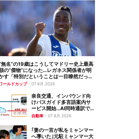
“無名”の19歳はこうしてマドリー史上最高
額の“傑物”になった…レガネス関係者が明
かす「特別だということは一目瞭然だっ
た」
ワールドカップ
-
07 8月 2026
奈良交通、インバウンド向
けバスガイド多言語案内サ
ービス開始…AI同時通訳で
77言語対応
自動車
-
07 8月 2026
｢妻の一言が私をミャンマー
へ導いた｣元駐ミャンマー大