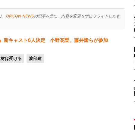
り、
ORICON NEWS
の記事を元に、内容を変更せずにリライトしたも
』新キャスト6人決定 小野花梨、藤井隆らが参加
取材は受ける
渡部建