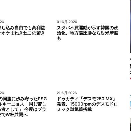
26
01 6月 2026
持ち込み自由でも高利益
スタバ不買運動が示す韓国の政
ラオケまねきねこの驚き
治化、地方選圧勝なら対米摩擦
も
26
21 6月 2026
の同胞に歩み寄ったPSG
ドゥカティ『デスモ250 MX』
マルキーニョス「同じ苦し
発表、15000rpmのデスモドロ
る者として」 今度はブラ
ミック単気筒搭載
表でW杯共闘へ