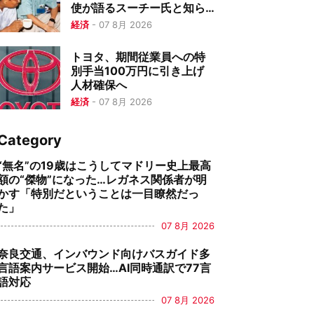
使が語るスーチー氏と知ら
れざる歴史
経済
-
07 8月 2026
トヨタ、期間従業員への特
別手当100万円に引き上げ
人材確保へ
経済
-
07 8月 2026
Category
“無名”の19歳はこうしてマドリー史上最高
額の“傑物”になった…レガネス関係者が明
かす「特別だということは一目瞭然だっ
た」
07 8月 2026
奈良交通、インバウンド向けバスガイド多
言語案内サービス開始…AI同時通訳で77言
語対応
07 8月 2026