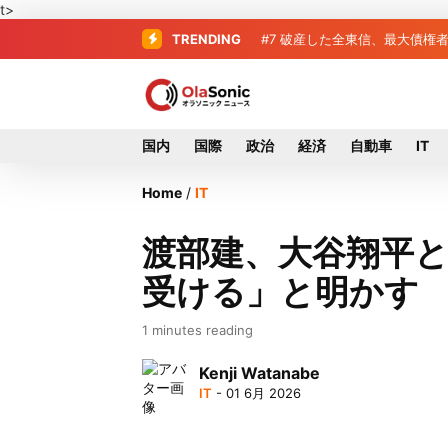
t>
TRENDING
#7
破産した全東信、最大債権者
…
国内
国際
政治
経済
自動車
IT
Home
/
IT
渡部建、大谷翔平
受ける」と明かす
1 minutes reading
Kenji Watanabe
IT
- 01 6月 2026