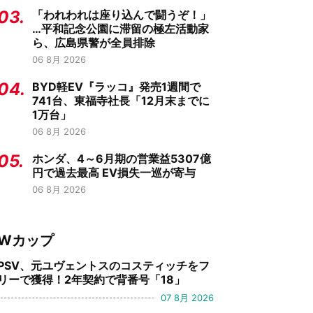
03.
「われわれは座り込んで闘うぞ！」
…平和記念公園に滞留の極左活動家
ら、広島県警が全員排除
06 8月 2026
04.
BYD軽EV『ラッコ』発売1週間で
741台、東福寺社長「12月末までに
1万台」
06 8月 2026
05.
ホンダ、4～6月期の営業益5307億
円で過去最高 EV損失一巡が寄与
06 8月 2026
Wカップ
PSV、元ユヴェントスのコスティッチをフ
リーで獲得！2年契約で背番号「18」
07 8月 2026