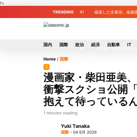
t>
TRENDING
#1
破産した全東信、金融債
#2
破産した全東信、債権
#3
プロ野球2026年、勝
国内
国際
政治
経済
自動車
IT
#4
＜訃報＞元自民党参院
Home
/
国際
#5
東芝、かつてのライバ
#6
九州ガス、熊本地震で
漫画家・柴田亜美、
衝撃スクショ公開
#7
犬猫食禁止法案、維新
抱えて待っている
#8
破産した全東信、最大
#9
トイレの暑さ対策に最適
1 minutes reading
#10
破産したカード決済代
Yuki Tanaka
国際
- 04 6月 2026