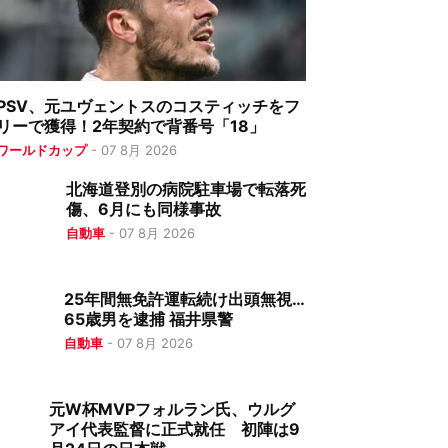
PSV、元ユヴェントスのコスティッチをフ
リーで獲得！2年契約で背番号「18」
ワールドカップ
-
07 8月 2026
北海道登別の病院駐車場で転落死
傷、6月にも同様事故
自動車
-
07 8月 2026
25年間無免許運転続け出頭無視…
65歳男を逮捕 福井県警
自動車
-
07 8月 2026
元W杯MVPフォルラン氏、ウルグ
アイ代表監督に正式就任 初陣は9