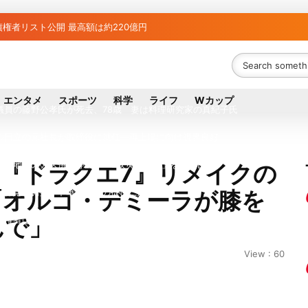
権者リスト公開 最高額は約220億円
者63金融機関リスト判明 銀行が半数、最大は近畿産業信組
ち組と負け組の明暗 阪神完売も動員伸び悩む球団
エンタメ
スポーツ
科学
ライフ
Wカップ
議員の藤野公孝氏が死去、78歳 妻は料理研究家の真紀子氏
ル日立の元社長が取締役に就任—再上場に向け視界良好
八代地区のガス供給停止 「2次災害防止」を理由に
『ドラクエ7』リメイクの
「オルゴ・デミーラが膝を
が各党と調整 中華料理店の提供に懸念
んで」
債権者は近畿産業信組の219億円 地銀やノンバンクにも影響拡大
？ 山善「人感センサー搭載ファン付LEDミニライト」を試してみた
View : 60
行大手「全東信」債権者リスト公開、金融機関63者の負債総額は1151億円