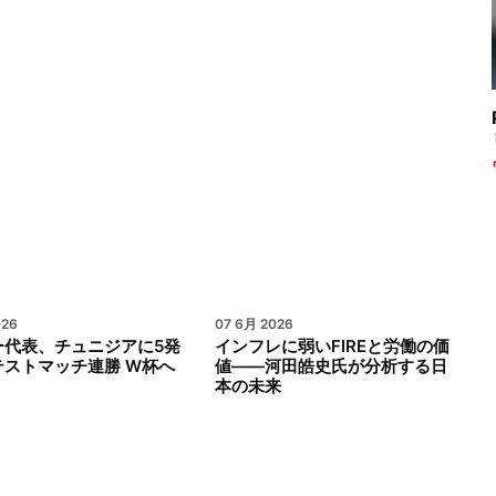
026
07 6月 2026
ー代表、チュニジアに5発
インフレに弱いFIREと労働の価
テストマッチ連勝 W杯へ
値――河田皓史氏が分析する日
本の未来