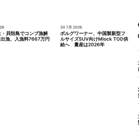
26
30 7月 2026
土・貝殻島でコンブ漁解
ボルグワーナー、中国製新型フ
1隻出漁、入漁料7667万円
ルサイズSUV向けMlock TOD供
給へ 量産は2026年