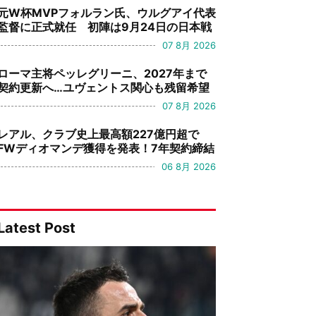
元W杯MVPフォルラン氏、ウルグアイ代表
監督に正式就任 初陣は9月24日の日本戦
07 8月 2026
ローマ主将ペッレグリーニ、2027年まで
契約更新へ…ユヴェントス関心も残留希望
07 8月 2026
レアル、クラブ史上最高額227億円超で
FWディオマンデ獲得を発表！7年契約締結
06 8月 2026
Latest Post