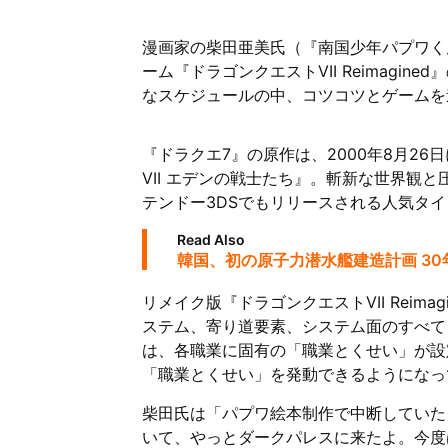
漫画家の柴田亜美氏（『南国少年パプワくん
ーム『ドラゴンクエストVII Reimagi
なスケジュールの中、コツコツとゲームを
『ドラクエ7』の原作は、2000年8月2
VII エデンの戦士たち』。斬新な世界観
テンドー3DSでもリリースされる人気タ
Read Also
韓国、初の原子力潜水艦建造計画 30
リメイク版『ドラゴンクエストVII Reim
ステム、寄り道要素、システム面のすべて
は、各職業に固有の「職業とくせい」が設
「職業とくせい」を発動できるようになっ
柴田氏は「パプワ絵本制作で中断していた
いて、やっとダークパレスに来たよ。今度