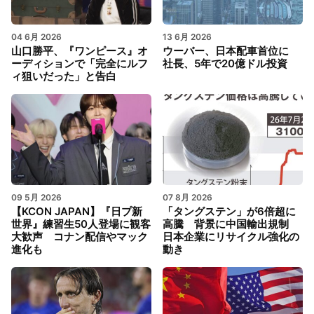
04 6月 2026
13 6月 2026
山口勝平、『ワンピース』オ
ウーバー、日本配車首位に
ーディションで「完全にルフ
社長、5年で20億ドル投資
ィ狙いだった」と告白
09 5月 2026
07 8月 2026
【KCON JAPAN】『日プ新
「タングステン」が6倍超に
世界』練習生50人登場に観客
高騰 背景に中国輸出規制
大歓声 コナン配信やマック
日本企業にリサイクル強化の
進化も
動き