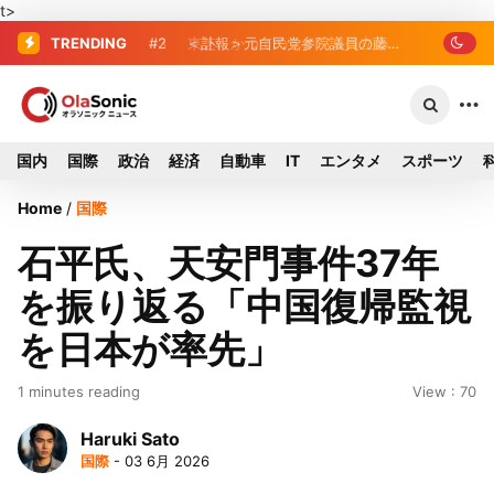
t>
TRENDING
#2
#3
東芝、かつてのライバル日立の元社
＜訃報＞元自民党参院議員の藤
野公孝氏が死去、78歳 妻は料理研究家
長が取締役に就任—再上場に向け視界良
の真紀子氏
好
国内
国際
政治
経済
自動車
IT
エンタメ
スポーツ
Home
/
国際
石平氏、天安門事件37年
を振り返る「中国復帰監視
を日本が率先」
1 minutes reading
View : 70
Haruki Sato
国際
- 03 6月 2026