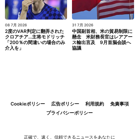
08 7月 2026
31 7月 2026
2度のVAR判定に翻弄された
中国副首相、米の貿易制限に
クロアチア…主将モドリッチ
懸念 米財務長官はレアアー
「200％の間違いの場合のみ
ス輸出言及 9月首脳会談へ
介入を」
協議
Cookieポリシー
広告ポリシー
利用規約
免責事項
プライバシーポリシー
正確で、速く、信頼できるニュースをあなたに