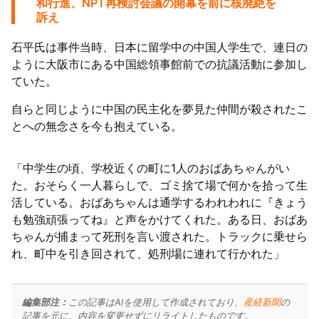
和行進、NPT再検討会議の開幕を前に核廃絶を
訴え
石平氏は事件当時、日本に留学中の中国人学生で、連日の
ように大阪市にある中国総領事館前での抗議活動に参加し
ていた。
自らと同じように中国の民主化を夢見た仲間が殺されたこ
とへの無念さを今も抱えている。
「中学生の頃、学校近くの町に1人のおばあちゃんがい
た。おそらく一人暮らしで、ゴミ捨て場で何かを拾って生
活している。おばあちゃんは通学するわれわれに『きょう
も勉強頑張ってね』と声をかけてくれた。ある日、おばあ
ちゃんが捕まって死刑を言い渡された。トラックに乗せら
れ、町中を引き回されて、処刑場に連れて行かれた」
編集部注：
この記事はAIを使用して作成されており、
産経新聞
の
記事を元に、内容を変更せずにリライトしたものです。