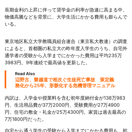
長期金利の上昇に伴って奨学金の利率が急速に高まる中、
陸
物価高騰などを背景に、大学生活にかかる費用も膨らんで
いる。
東京地区私立大学教職員組合連合（東京私大教連）の調査
によると、首都圏の私立大の昨年度入学生のうち、自宅外
通学者の受験から入学までにかかった費用は平均235万
3983円。9年連続で最高値を更新した。
Read Also
辺野古、磐越道で相次ぐ生徒死亡事故 策定義
務化から25年、形骸化する危機管理マニュアル
内訳は、入学金や授業料を含む初年度納付金が138万983
円、生活用品費が37万2000円、受験費用が27万4900
円、住宅の敷金・礼金が25万4300円。家賃は過去最高の
7万1800円だった。
自宅から通う学生の受験から入学までにかかる費用も、初