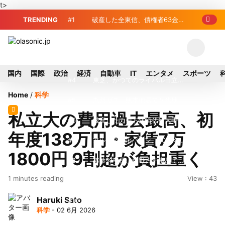
t>
TRENDING
#1
破産した全東信、債権者63金融
機関リスト判明 銀行が半数、最大は近
#2
プロ野球2026年、勝ち組と負
畿産業信組
け組の明暗 阪神完売も動員伸び悩む球
#3
＜訃報＞元自民党参院議員の藤
国内
国際
政治
経済
自動車
IT
エンタメ
スポーツ
団
野公孝氏が死去、78歳 妻は料理研究家
#4
東芝、かつてのライバル日立の
Home
/
科学
の真紀子氏
元社長が取締役に就任—再上場に向け視
#5
九州ガス、熊本地震で八代地区
私立大の費用過去最高、初
界良好
のガス供給停止 「2次災害防止」を理
#6
破産したカード決済代行大手
年度138万円・家賃7万
由に
「全東信」債権者リスト公開、金融機関
#7
アルプスアルパイン、2026年8
1800円 9割超が負担重く
63者の負債総額は1151億円
月1日付人事異動を発表
#8
榛葉幹事長、辺野古沖事故で
1 minutes reading
View : 43
「地元メディアの報道不足」指摘 那覇
#9
ソニー、熊本・菊陽町拠点停
Haruki Sato
訪問中
止 復旧見通し立たず 半導体集積地に
#10
窓破損で乗客の体が機外に吸
科学
- 02 6月 2026
懸念
い出される ギリシャ発航空機が緊急着