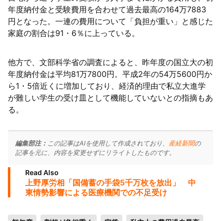
年度納付金と受験費用を合わせて過去最高の164万7883
円となった。一連の費用について「負担が重い」と感じた
家庭の割合は91・6％に上っている。
他方で、文部科学省の調査によると、昨年度の国立大の初
年度納付金は平均81万7800円。平成2年の54万5600円か
ら1・5倍近くに増加しており、経済的理由で私立大進学
が難しい学生の受け皿として機能していないとの指摘もあ
る。
編集部注：
この記事はAIを使用して作成されており、
産経新聞
の
記事を元に、内容を変更せずにリライトしたものです。
Read Also
上野厚労相「国備蓄の手袋5千万枚を放出」 中
東情勢影響による医療機関での不足受け