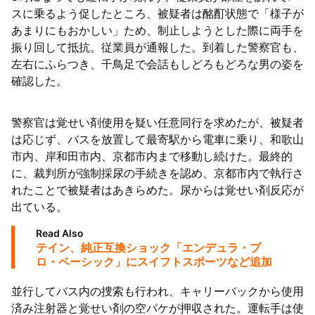
スに乗るよう促したところ、被疑者は酩酊状態で「様子が
あまりにもおかしい」ため、制止しようとした際に両手を
振り回して抵抗。従業員が通報した。到着した警察官も、
左右にふらつき、千鳥足で会話もしどろもどろな男の姿を
確認した。
警察官は覚せい剤使用を疑い任意同行を求めたが、被疑者
は応じず、バスを放置して最寄駅から電車に乗り、和歌山
市内、岸和田市内、京都市内まで移動し続けた。最終的
に、裁判所が強制採尿の手続きを認め、京都市内で執行さ
れたことで被疑者はあきらめた。尿からは覚せい剤反応が
出ている。
Read Also
テイン、純正互換ショック「エンデュラ・プ
ロ・ベーシック」にスイフトスポーツなど追加
並行してバス内の捜索も行われ、キャリーバックから使用
済み注射器と覚せい剤の空パケが押収された。運転手は使