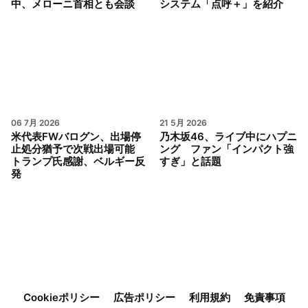
中、メローニ首相とも会談
システム「点呼＋」を紹介
06 7月 2026
21 5月 2026
米代表FWバログン、出場停
乃木坂46、ライブ中にハプニ
止処分猶予で次戦出場可能
ング ファン「インパクト強
トランプ氏感謝、ベルギー反
すぎ」と話題
発
Cookieポリシー
広告ポリシー
利用規約
免責事項