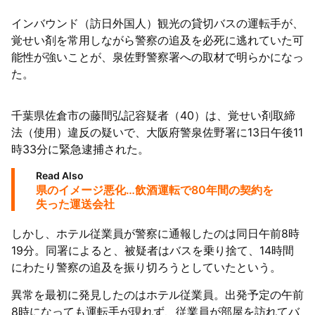
インバウンド（訪日外国人）観光の貸切バスの運転手が、
覚せい剤を常用しながら警察の追及を必死に逃れていた可
能性が強いことが、泉佐野警察署への取材で明らかになっ
た。
千葉県佐倉市の藤間弘記容疑者（40）は、覚せい剤取締
法（使用）違反の疑いで、大阪府警泉佐野署に13日午後11
時33分に緊急逮捕された。
Read Also
県のイメージ悪化…飲酒運転で80年間の契約を
失った運送会社
しかし、ホテル従業員が警察に通報したのは同日午前8時
19分。同署によると、被疑者はバスを乗り捨て、14時間
にわたり警察の追及を振り切ろうとしていたという。
異常を最初に発見したのはホテル従業員。出発予定の午前
8時になっても運転手が現れず、従業員が部屋を訪れてバ