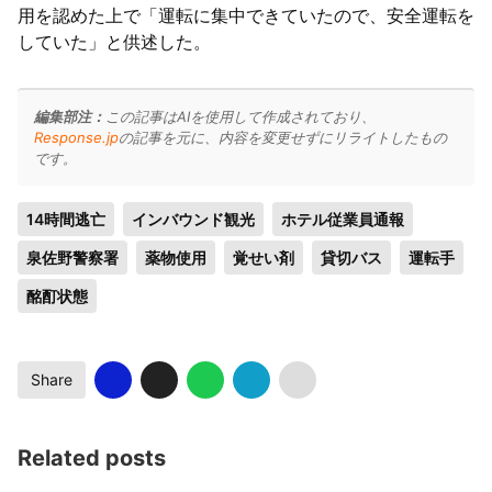
用を認めた上で「運転に集中できていたので、安全運転を
していた」と供述した。
編集部注：
この記事はAIを使用して作成されており、
Response.jp
の記事を元に、内容を変更せずにリライトしたもの
です。
14時間逃亡
インバウンド観光
ホテル従業員通報
泉佐野警察署
薬物使用
覚せい剤
貸切バス
運転手
酩酊状態
Share
Related posts