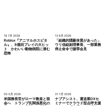
18 7月 2026
12 6月 2026
Roblox『アニマルホスピタ
「組織的隠蔽体質があった」
ル』、8億回プレイの大ヒッ
ウリ信組副理事長、一部業務
ト かわいい動物病院に潜む
停止命令で謝罪会見
恐怖
05 5月 2026
31 7月 2026
米国務長官がローマ教皇と面
ナブアシスト、運送業DXセ
会へ トランプ氏関係悪化の
ミナーでクラウド型点呼支援