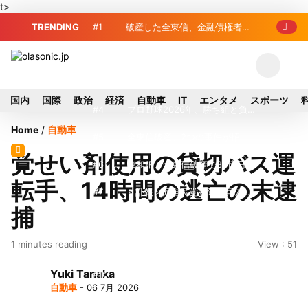
t>
TRENDING
#1
破産した全東信、金融債権者リ
スト公開 最高額は約220億円
#2
全東信破産、金融庁が融資先金
融機関への影響調査開始
#3
破産した全東信、債権者63金融
国内
国際
政治
経済
自動車
IT
エンタメ
スポーツ
機関リスト判明 銀行が半数、最大は近
#4
プロ野球2026年、勝ち組と負
Home
/
自動車
畿産業信組
け組の明暗 阪神完売も動員伸び悩む球
#5
全東信破産、2つの事件が招い
覚せい剤使用の貸切バス運
団
たカード決済の「駆け込み寺」消滅と飲
#6
東和銀、全東信破産で80億円回
転手、14時間の逃亡の末逮
食店への影響
収リスク 来期58.6億円を引き当て
#7
＜訃報＞元自民党参院議員の藤
捕
野公孝氏が死去、78歳 妻は料理研究家
#8
東芝、かつてのライバル日立の
1 minutes reading
View : 51
の真紀子氏
元社長が取締役に就任—再上場に向け視
#9
九州ガス、熊本地震で八代地区
Yuki Tanaka
界良好
のガス供給停止 「2次災害防止」を理
#10
犬猫食禁止法案、維新が各党
自動車
- 06 7月 2026
由に
と調整 中華料理店の提供に懸念