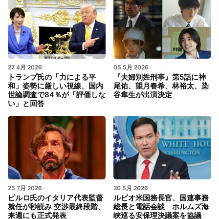
27 4月 2026
05 5月 2026
トランプ氏の「力による平
『夫婦別姓刑事』第5話に神
和」姿勢に厳しい視線、国内
尾佑、望月春希、林裕太、染
世論調査で84％が「評価しな
谷隼生が出演決定
い」と回答
25 7月 2026
20 5月 2026
ピルロ氏のイタリア代表監督
ルビオ米国務長官、国連事務
就任が秒読み 交渉最終段階、
総長と電話会談 ホルムズ海
来週にも正式発表
峡巡る安保理決議案を協議