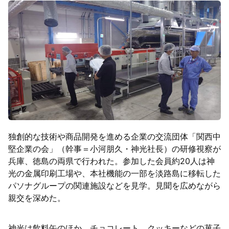
独創的な技術や商品開発を進める企業の交流団体「関西中
堅企業の会」（幹事＝小河朋久・神光社長）の研修視察が
兵庫、徳島の両県で行われた。参加した会員約20人は神
光の金属印刷工場や、本社機能の一部を淡路島に移転した
パソナグループの関連施設などを見学。見聞を広めながら
親交を深めた。
神光は飲料缶のほか、チョコレート、クッキーなどの菓子