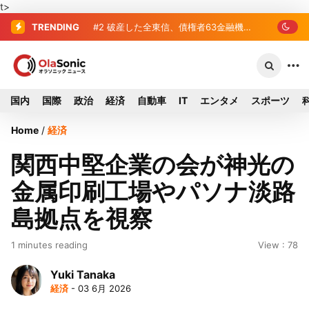
t>
TRENDING
#2
#3
プロ野球2026年、勝ち組と負け組の
破産した全東信、債権者63金融
機関リスト判明 銀行が半数、最大は近
明暗 阪神完売も動員伸び悩む球団
畿産業信組
国内
国際
政治
経済
自動車
IT
エンタメ
スポーツ
Home
/
経済
関西中堅企業の会が神光の
金属印刷工場やパソナ淡路
島拠点を視察
1 minutes reading
View : 78
Yuki Tanaka
経済
- 03 6月 2026