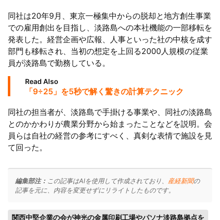
同社は20年9月、東京一極集中からの脱却と地方創生事業
での雇用創出を目指し、淡路島への本社機能の一部移転を
発表した。経営企画や広報、人事といった社の中核を成す
部門も移転され、当初の想定を上回る2000人規模の従業
員が淡路島で勤務している。
Read Also
「9÷25」を5秒で解く驚きの計算テクニック
同社の担当者が、淡路島で手掛ける事業や、同社の淡路島
とのかかわりが農業分野から始まったことなどを説明。会
員らは自社の経営の参考にすべく、真剣な表情で施設を見
て回った。
編集部注：
この記事はAIを使用して作成されており、
産経新聞
の
記事を元に、内容を変更せずにリライトしたものです。
関西中堅企業の会が神光の金属印刷工場やパソナ淡路島拠点を