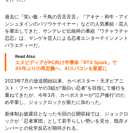
過去に『笑い飯・千鳥の舌舌舌舌』『アキナ・和牛・アイ
ンシュタインのバツウケテイナー』などの人気番組・芸人
を輩出してきた、サンテレビ伝統枠の番組『ワチャラチャ
忍忍』は、マンゲキ芸人による忍者エンターテインメント
バラエティーだ。
Read Also
エヌビディアがPC向け半導体「RTX Spark」で
40年ぶりの再定義へ、AIスパコンを家庭に
2023年7月の放送開始以来、カベポスター・天才ピアニ
スト・フースーヤの3組が“面白い忍者”を目指して修行を
重ねてきたが、今年3月、カベポスターが“江戸修行”のた
め卒業し、ジョックロックが新たに加わった。
新体制お披露目となった今回の公開収録では、ジョックロ
ックが「忍者軍団」として若手らしい勢いを見せ、既存メ
ンバーとの化学反応が期待される。