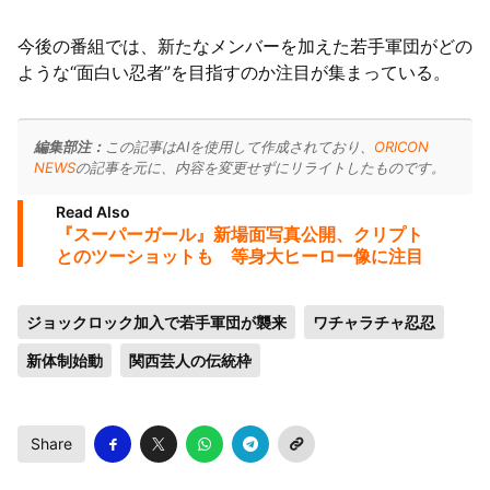
今後の番組では、新たなメンバーを加えた若手軍団がどの
ような“面白い忍者”を目指すのか注目が集まっている。
編集部注：
この記事はAIを使用して作成されており、
ORICON
NEWS
の記事を元に、内容を変更せずにリライトしたものです。
Read Also
『スーパーガール』新場面写真公開、クリプト
とのツーショットも 等身大ヒーロー像に注目
ジョックロック加入で若手軍団が襲来
ワチャラチャ忍忍
新体制始動
関西芸人の伝統枠
Share