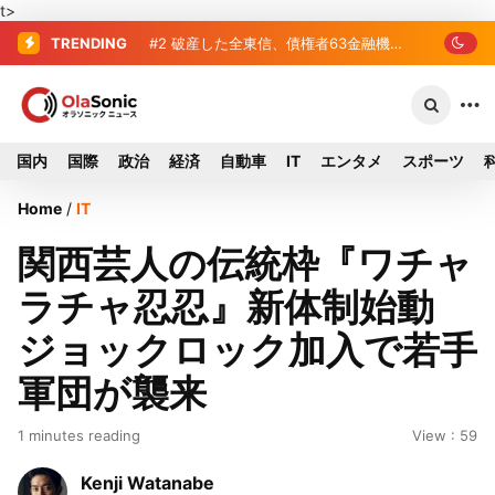
t>
TRENDING
#2
破産した全東信、債権者63金融機関
リスト判明 銀行が半数、最大は近畿産
業信組
国内
国際
政治
経済
自動車
IT
エンタメ
スポーツ
Home
/
IT
関西芸人の伝統枠『ワチャ
ラチャ忍忍』新体制始動
ジョックロック加入で若手
軍団が襲来
1 minutes reading
View : 59
Kenji Watanabe