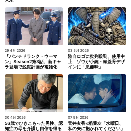
29 4月 2026
03 5月 2026
「パンチドランク・ウーマ
陸自ロゴに批判殺到、使用中
ン」Season2第3話、新キャ
止 ゾウが小銃・頭蓋骨デザ
ラ登場で脱獄計画が複雑化
インに「悪趣味」
30 4月 2026
07 5月 2026
56歳でひきこもった男性、認
菅井友香×稲葉友「水曜日、
知症の母を介護し自信を得る
私の夫に抱かれてください」