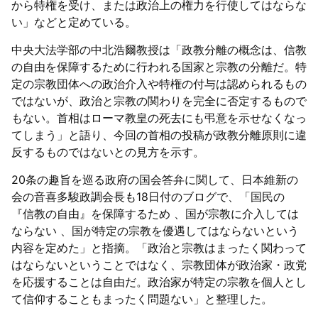
から特権を受け、または政治上の権力を行使してはならな
い」などと定めている。
中央大法学部の中北浩爾教授は「政教分離の概念は、信教
の自由を保障するために行われる国家と宗教の分離だ。特
定の宗教団体への政治介入や特権の付与は認められるもの
ではないが、政治と宗教の関わりを完全に否定するもので
もない。首相はローマ教皇の死去にも弔意を示せなくなっ
てしまう」と語り、今回の首相の投稿が政教分離原則に違
反するものではないとの見方を示す。
20条の趣旨を巡る政府の国会答弁に関して、日本維新の
会の音喜多駿政調会長も18日付のブログで、「国民の
『信教の自由』を保障するため 、国が宗教に介入しては
ならない 、国が特定の宗教を優遇してはならないという
内容を定めた」と指摘。「政治と宗教はまったく関わって
はならないということではなく、宗教団体が政治家・政党
を応援することは自由だ。政治家が特定の宗教を個人とし
て信仰することもまったく問題ない」と整理した。