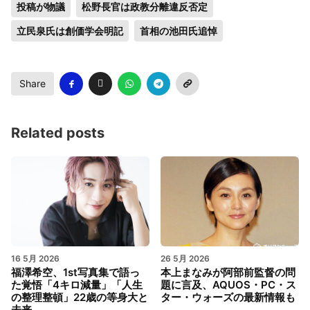
投稿が物議
松野長官は政教分離違反否定
立民泉氏は創価学会明記
首相の池田氏追悼
Share
Related posts
16 5月 2026
26 5月 2026
福澤希空、1st写真集で語っ
本上まなみが阿部前監督の問
た覚悟「4キロ減量」「人生
題に言及、AQUOS・PC・ス
の整理整頓」22歳の等身大と
ター・ウォーズの最新情報も
未来