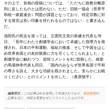
その上で、首相の投稿については、「ただちに政教分離原
則に反したものとは思わない。ただ、旧統一協会（世界平
和統一家庭連合）問題が課題となっており、特定宗教に対
する発言は良い印象を持たれるものではない」と書き込ん
だ。
池田氏の死去を巡っては、立憲民主党の泉健太代表も18
日、「長年にわたり創価学会において卓越した指導力を発
揮され、日本の平和運動、福祉の推進、そして中国をはじ
め世界各国との友好親善に力を尽くしてこられました」と
創価学会に触れつつ、追悼コメントをXに投稿した。維新
の馬場伸幸代表も同日、「国内のみならず世界各国で平和
の尊さを訴え、大きな功績を残されました。安らかにお眠
りください」とのコメントを出した。（奥原慎平）
編集部注：
この記事はAIを使用して作成されており、
産経新聞
の
記事を元に、内容を変更せずにリライトしたものです。