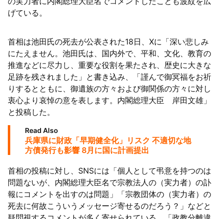
の実力者に内閣総理大臣名でコメントしたことも波紋を広
げている。
首相は池田氏の死去が公表された18日、Xに「深い悲しみ
にたえません。池田氏は、国内外で、平和、文化、教育の
推進などに尽力し、重要な役割を果たされ、歴史に大きな
足跡を残されました」と書き込み、「謹んで御冥福をお祈
りするとともに、御遺族の方々および御関係の方々に対し
衷心より哀悼の意を表します。内閣総理大臣 岸田文雄」
と投稿した。
Read Also
兵庫県に財政「早期健全化」リスク 不適切な地
方債発行も影響 8月に国に計画提出
首相の投稿に対し、SNSには「個人として弔意を持つのは
問題ないが、内閣総理大臣名で宗教法人の（実力者）の訃
報にコメントを出すのは問題」「宗教団体の（実力者）の
死去に何故こういうメッセージ寄せるのだろう？」などと
疑問視するコメントが多く寄せられている。「政教分離違