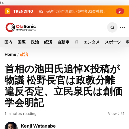
t>
TRENDING
#2
#3
プロ野球2026年、勝ち組と負け組の
破産した全東信、債権者63金融
機関リスト判明 銀行が半数、最大は近
明暗 阪神完売も動員伸び悩む球団
畿産業信組
国内
国際
政治
経済
自動車
IT
エンタメ
スポーツ
Home
/
政治
首相の池田氏追悼X投稿が
物議 松野長官は政教分離
違反否定、立民泉氏は創価
学会明記
1 minutes reading
View : 51
Kenji Watanabe