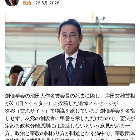
政治
- 26 5月 2026
創価学会の池田大作名誉会長の死去に際し、岸田文雄首相
がX（旧ツイッター）に投稿した追悼メッセージが
SNS（交流サイト）で物議を醸している。創価学会を名指
しせず、友党の創設者に弔意を示しただけなので、憲法が
定める政教分離原則には違反しないという意見がある一
方、政治と宗教の関わり方が問題となる渦中で、宗教団体