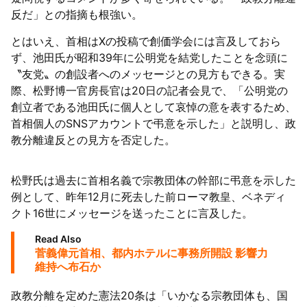
反だ」との指摘も根強い。
とはいえ、首相はXの投稿で創価学会には言及しておら
ず、池田氏が昭和39年に公明党を結党したことを念頭に
〝友党〟の創設者へのメッセージとの見方もできる。実
際、松野博一官房長官は20日の記者会見で、「公明党の
創立者である池田氏に個人として哀悼の意を表するため、
首相個人のSNSアカウントで弔意を示した」と説明し、政
教分離違反との見方を否定した。
松野氏は過去に首相名義で宗教団体の幹部に弔意を示した
例として、昨年12月に死去した前ローマ教皇、ベネディ
クト16世にメッセージを送ったことに言及した。
Read Also
菅義偉元首相、都内ホテルに事務所開設 影響力
維持へ布石か
政教分離を定めた憲法20条は「いかなる宗教団体も、国