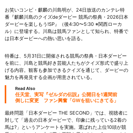
お笑いコンビ・麒麟の川島明が、24日放送のカンテレ特
63者の負債総額は1151億円
番『麒麟川島のクイズdeダービー 競馬の祭典・2026日本
ダービーを楽しもう!SP』（後4:30〜5:30 ※関西ローカ
ル）に登場する。川島は競馬ファンとして知られ、特番で
は日本ダービーへの熱い思いを語る。
特番は、5月31日に開催される競馬の祭典・日本ダービー
を前に、川島と競馬好き芸能人たちがクイズ形式で盛り上
げる内容。観客も参加できるクイズを通じて、ダービーの
魅力を再発見する企画が用意されている。
Read Also
任天堂、実写『ゼルダの伝説』公開日を1週間前
倒しに変更 ファン興奮「GWを狙いにきてる」
最終問題「日本ダービー THE SECOND」では、視聴者に
対して「過去の日本ダービーで、印象に残っている2着の
馬は?」というアンケートを実施。選ばれた上位10頭が競