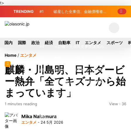
t>
TRENDING
#1
破産した全東信、金融債権者リ
スト公開 最高額は約220億円
#2
破産した全東信、債権者63金融
機関リスト判明 銀行が半数、最大は近
#3
プロ野球2026年、勝ち組と負
国内
国際
政治
経済
自動車
IT
エンタメ
スポーツ
畿産業信組
け組の明暗 阪神完売も動員伸び悩む球
#4
＜訃報＞元自民党参院議員の藤
Home
/
エンタメ
団
野公孝氏が死去、78歳 妻は料理研究家
#5
東芝、かつてのライバル日立の
麒麟・川島明、日本ダービ
の真紀子氏
元社長が取締役に就任—再上場に向け視
#6
九州ガス、熊本地震で八代地区
ー熱弁「全てキズナから始
界良好
のガス供給停止 「2次災害防止」を理
#7
犬猫食禁止法案、維新が各党と
まっています」
由に
調整 中華料理店の提供に懸念
#8
破産した全東信、最大債権者は
1 minutes reading
View : 36
近畿産業信組の219億円 地銀やノンバ
#9
トイレの暑さ対策に最適？ 山善
Mika Nakamura
ンクにも影響拡大
「人感センサー搭載ファン付LEDミニラ
#10
破産したカード決済代行大手
エンタメ
- 24 5月 2026
イト」を試してみた
「全東信」債権者リスト公開、金融機関