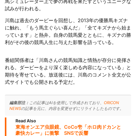
馬シミュレーター上で夢の再戦を果たすというユニークな
試みが行われる。
川島は過去のダービーを回想し、2013年の優勝馬キズナ
に触れ、「もう馬主ぐらい喜んだ」「全てキズナから始ま
っています」と熱弁。自身の競馬愛とともに、キズナの勝
利がその後の競馬人生に与えた影響を語っている。
番組関係者は「川島さんの競馬知識と情熱が存分に発揮さ
れる。ダービーをより深く楽しめる内容になっている」と
期待を寄せている。放送後には、川島のコメント全文が公
式サイトでも公開される予定だ。
編集部注：
この記事はAIを使用して作成されており、
ORICON
NEWS
の記事を元に、内容を変更せずにリライトしたものです。
Read Also
東海オンエア虫眼鏡、CoCo壱「ホロ肉ドカンと
豪快カレー」に衝撃 SNSで反響