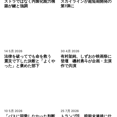
ストラではなく内製化能力構
スカイラインが超短期開発の
築が鍵と強調
第1弾に
14 5月 2026
30 4月 2026
法律を破ってでも命を救う
有村架純、しずおか映画祭に
震災で下した決断と「よくや
登壇 磯村勇斗が企画・主演
った」と褒めた部下
作で共演
10 5月 2026
25 7月 2026
「バスに同乗しなかった判断
トランプ氏、暗殺未遂後に仕