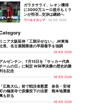
ガラタサライ、レオン獲得
に3000万ユーロ提示もミラ
ンが拒否…交渉は継続へ
ワールドカップ
-
06 8月 2026
Category
リニア大阪延伸「工期示せない」 JR東海
社長、名古屋開業後の早期着手を強調
06 8月 2026
アルゼンチン、7月15日を「サッカー代表
チームの日」に制定 W杯準決勝の歴史的勝
利を記念
06 8月 2026
「広島大仏」前で戦没者慰霊 奈良・安堵
町の極楽寺で原爆投下の法要 熊本地震復
興も祈る
06 8月 2026