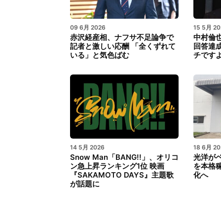
09 6月 2026
15 5月 20
赤沢経産相、ナフサ不足論争で
中村倫
記者と激しい応酬 「全くずれて
回答達
いる」と気色ばむ
チです
14 5月 2026
18 6月 20
Snow Man「BANG!!」、オリコ
光洋が
ン急上昇ランキング1位 映画
を本格
『SAKAMOTO DAYS』主題歌
化へ
が話題に