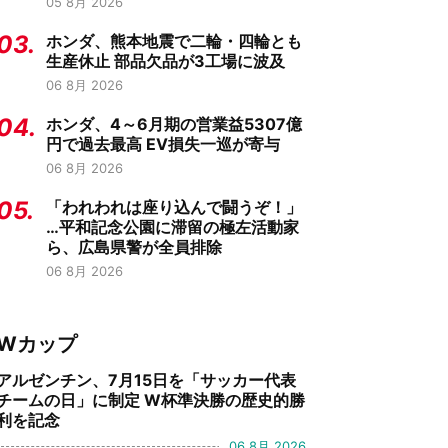
05 8月 2026
03.
ホンダ、熊本地震で二輪・四輪とも
生産休止 部品欠品が3工場に波及
06 8月 2026
04.
ホンダ、4～6月期の営業益5307億
円で過去最高 EV損失一巡が寄与
06 8月 2026
05.
「われわれは座り込んで闘うぞ！」
…平和記念公園に滞留の極左活動家
ら、広島県警が全員排除
06 8月 2026
Wカップ
アルゼンチン、7月15日を「サッカー代表
チームの日」に制定 W杯準決勝の歴史的勝
利を記念
06 8月 2026