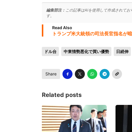
編集部注：
この記事はAIを使用して作成されてお
す。
Read Also
トランプ米大統領の司法長官指名が暗
ドル台
中東情勢悪化で買い優勢
日続伸
Share
Related posts