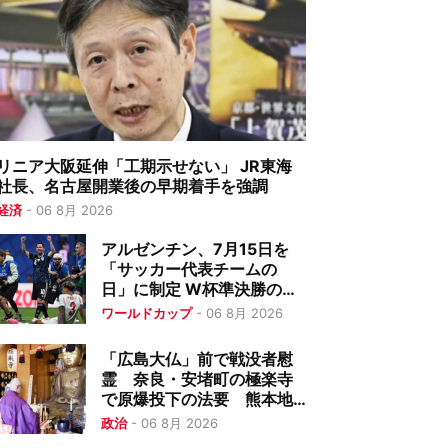
リニア大阪延伸「工期示せない」 JR東海
社長、名古屋開業後の早期着手を強調
経済
-
06 8月 2026
アルゼンチン、7月15日を
「サッカー代表チームの
日」に制定 W杯準決勝の歴
史的勝利を記念
ワールドカップ
-
06 8月 2026
「広島大仏」前で戦没者慰
霊 奈良・安堵町の極楽寺
で原爆投下の法要 熊本地
震復興も祈る
政治
-
06 8月 2026