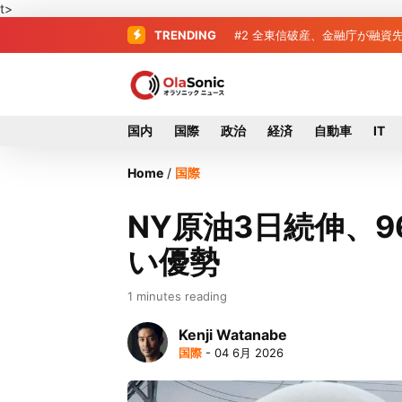
t>
TRENDING
#2
#3
破産した全東信、債権者63
全東信破産、金融庁が
国内
国際
政治
経済
自動車
IT
Home
/
国際
NY原油3日続伸、
い優勢
1 minutes reading
Kenji Watanabe
国際
- 04 6月 2026