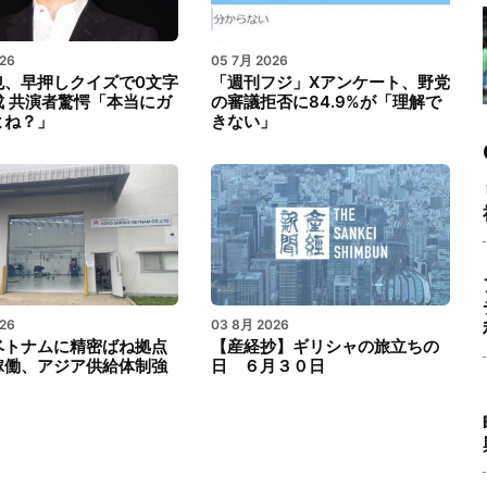
26
05 7月 2026
也、早押しクイズで0文字
「週刊フジ」Xアンケート、野党
成 共演者驚愕「本当にガ
の審議拒否に84.9%が「理解で
よね？」
きない」
26
03 8月 2026
ベトナムに精密ばね拠点
【産経抄】ギリシャの旅立ちの
稼働、アジア供給体制強
日 ６月３０日