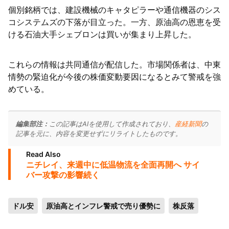
個別銘柄では、建設機械のキャタピラーや通信機器のシス
コシステムズの下落が目立った。一方、原油高の恩恵を受
ける石油大手シェブロンは買いが集まり上昇した。
これらの情報は共同通信が配信した。市場関係者は、中東
情勢の緊迫化が今後の株価変動要因になるとみて警戒を強
めている。
編集部注：
この記事はAIを使用して作成されており、
産経新聞
の
記事を元に、内容を変更せずにリライトしたものです。
Read Also
ニチレイ、来週中に低温物流を全面再開へ サイ
バー攻撃の影響続く
ドル安
原油高とインフレ警戒で売り優勢に
株反落