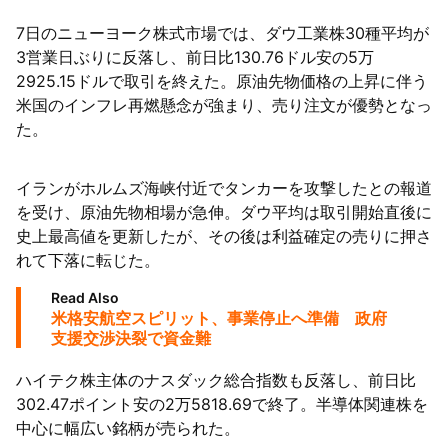
7日のニューヨーク株式市場では、ダウ工業株30種平均が
陸
3営業日ぶりに反落し、前日比130.76ドル安の5万
2925.15ドルで取引を終えた。原油先物価格の上昇に伴う
米国のインフレ再燃懸念が強まり、売り注文が優勢となっ
た。
イランがホルムズ海峡付近でタンカーを攻撃したとの報道
を受け、原油先物相場が急伸。ダウ平均は取引開始直後に
史上最高値を更新したが、その後は利益確定の売りに押さ
れて下落に転じた。
Read Also
米格安航空スピリット、事業停止へ準備 政府
支援交渉決裂で資金難
ハイテク株主体のナスダック総合指数も反落し、前日比
302.47ポイント安の2万5818.69で終了。半導体関連株を
中心に幅広い銘柄が売られた。