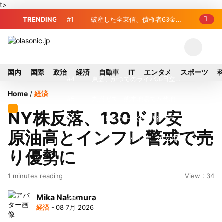
t>
TRENDING
#1
破産した全東信、債権者63金融
機関リスト判明 銀行が半数、最大は近
#2
プロ野球2026年、勝ち組と負
畿産業信組
け組の明暗 阪神完売も動員伸び悩む球
#3
＜訃報＞元自民党参院議員の藤
国内
国際
政治
経済
自動車
IT
エンタメ
スポーツ
団
野公孝氏が死去、78歳 妻は料理研究家
#4
東芝、かつてのライバル日立の
Home
/
経済
の真紀子氏
元社長が取締役に就任—再上場に向け視
#5
九州ガス、熊本地震で八代地区
NY株反落、130ドル安
界良好
のガス供給停止 「2次災害防止」を理
#6
破産したカード決済代行大手
原油高とインフレ警戒で売
由に
「全東信」債権者リスト公開、金融機関
#7
アルプスアルパイン、2026年8
り優勢に
63者の負債総額は1151億円
月1日付人事異動を発表
#8
榛葉幹事長、辺野古沖事故で
1 minutes reading
View : 34
「地元メディアの報道不足」指摘 那覇
#9
ソニー、熊本・菊陽町拠点停
Mika Nakamura
訪問中
止 復旧見通し立たず 半導体集積地に
#10
窓破損で乗客の体が機外に吸
経済
- 08 7月 2026
懸念
い出される ギリシャ発航空機が緊急着