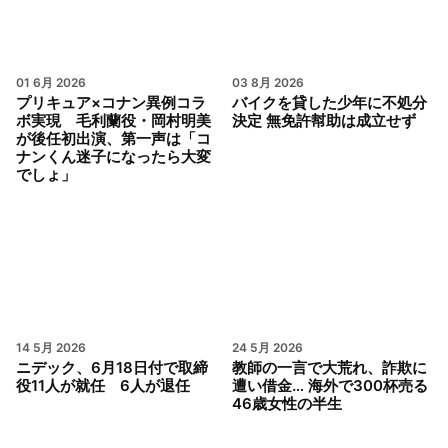
01 6月 2026
03 8月 2026
プリキュア×コナン異例コラ
バイクを貸した少年に不処分
ボ実現 毛利蘭役・岡村明美
決定 無免許幇助は成立せず
が後任初出演、第一声は「コ
ナンくん迷子になったら大変
でしょ」
14 5月 2026
24 5月 2026
ニデック、6月18日付で取締
教師の一言で大荒れ、詐欺に
役11人が就任 6人が退任
遭い借金… 海外で300杯売る
46歳女性の半生