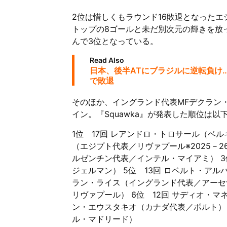
2位は惜しくもラウンド16敗退となった
トップの8ゴールと未だ別次元の輝きを放
んで3位となっている。
Read Also
日本、後半ATにブラジルに逆転負け
で敗退
そのほか、イングランド代表MFデクラン
イン。『Squawka』が発表した順位は
1位 17回 レアンドロ・トロサール（ベル
（エジプト代表／リヴァプール※2025－2
ルゼンチン代表／インテル・マイアミ） 3
ジェルマン） 5位 13回 ロベルト・アル
ラン・ライス（イングランド代表／アーセナ
リヴァプール） 6位 12回 サディオ・マ
ン・エウスタキオ（カナダ代表／ポルト） 
ル・マドリード）