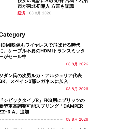
役所の電話にAIが応答 宮城・岩沼
市が東北初導入 方言も認識
経済
-
08 8月 2026
Category
HDMI映像もワイヤレスで飛ばせる時代
に。ケーブル不要のHDMIトランスミッタ
ーがセール中
08 8月 2026
ジダン氏の次男ルカ・アルジェリア代表
GK、スペイン2部レガネスに加入
08 8月 2026
『シビックタイプR』FK8用にブリッツの
新型車高調整可能スプリング「DAMPER
ZZ-R A」追加
08 8月 2026