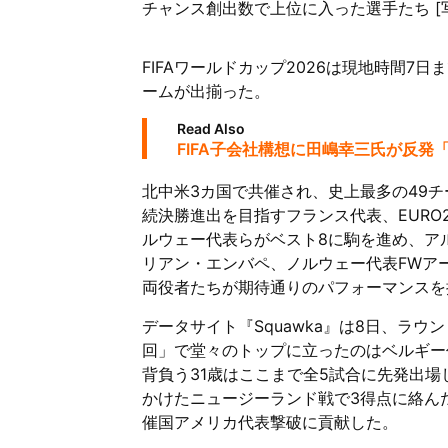
チャンス創出数で上位に入った選手たち [写真]=
FIFAワールドカップ2026は現地時間7
ームが出揃った。
Read Also
FIFA子会社構想に田嶋幸三氏が反
北中米3カ国で共催され、史上最多の49
続決勝進出を目指すフランス代表、EURO
ルウェー代表らがベスト8に駒を進め、ア
リアン・エンバペ、ノルウェー代表FWア
両役者たちが期待通りのパフォーマンスを
データサイト『Squawka』は8日、ラウ
回」で堂々のトップに立ったのはベルギー代
背負う31歳はここまで全5試合に先発出場
かけたニュージーランド戦で3得点に絡ん
催国アメリカ代表撃破に貢献した。