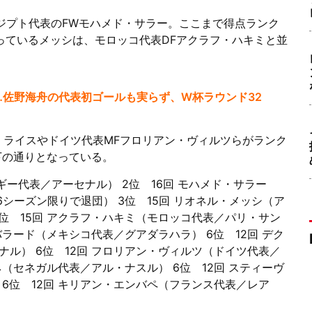
エジプト代表のFWモハメド・サラー。ここまで得点ランク
っているメッシは、モロッコ代表DFアクラフ・ハキミと並
…佐野海舟の代表初ゴールも実らず、W杯ラウンド32
・ライスやドイツ代表MFフロリアン・ヴィルツらがランク
以下の通りとなっている。
ギー代表／アーセナル） 2位 16回 モハメド・サラー
6シーズン限りで退団） 3位 15回 リオネル・メッシ（ア
位 15回 アクラフ・ハキミ（モロッコ代表／パリ・サン
バラード（メキシコ代表／グアダラハラ） 6位 12回 デク
ル） 6位 12回 フロリアン・ヴィルツ（ドイツ代表／
ネ（セネガル代表／アル・ナスル） 6位 12回 スティーヴ
6位 12回 キリアン・エンバペ（フランス代表／レア