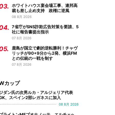
03.
ホワイトハウス宴会場工事、連邦高
裁も差し止め支持 政権に逆風
08 8月 2026
04.
7省庁がSNS詐欺広告対策を要請、5
社に報告書提出指示
07 8月 2026
05.
鹿島が国立で劇的逆転勝利！チャヴ
リッチが90+9分から2発、横浜FM
との伝統の一戦を制す
07 8月 2026
Wカップ
ジダン氏の次男ルカ・アルジェリア代表
GK、スペイン2部レガネスに加入
08 8月 2026
ブライトンMFブオナノッテ、エルチェへ