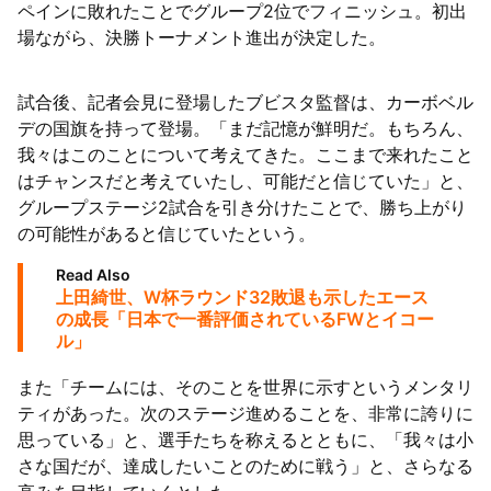
ペインに敗れたことでグループ2位でフィニッシュ。初出
場ながら、決勝トーナメント進出が決定した。
試合後、記者会見に登場したブビスタ監督は、カーボベル
デの国旗を持って登場。「まだ記憶が鮮明だ。もちろん、
我々はこのことについて考えてきた。ここまで来れたこと
はチャンスだと考えていたし、可能だと信じていた」と、
グループステージ2試合を引き分けたことで、勝ち上がり
の可能性があると信じていたという。
Read Also
上田綺世、W杯ラウンド32敗退も示したエース
の成長「日本で一番評価されているFWとイコー
ル」
また「チームには、そのことを世界に示すというメンタリ
ティがあった。次のステージ進めることを、非常に誇りに
思っている」と、選手たちを称えるとともに、「我々は小
さな国だが、達成したいことのために戦う」と、さらなる