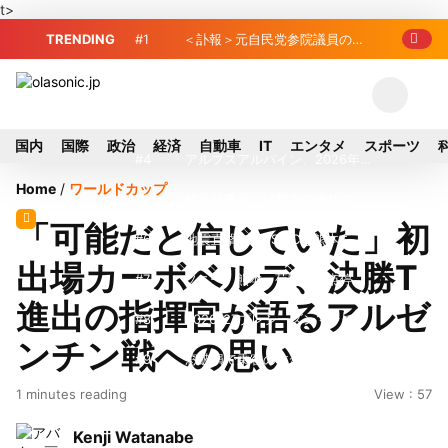
t>
TRENDING
#1
＜訃報＞元自民党参院議員の藤
野公孝氏が死去、78歳 妻は料理研究家
#2
東芝、かつてのライバル日立の
の真紀子氏
元社長が取締役に就任—再上場に向け視
#3
九州ガス、熊本地震で八代地区
国内
国際
政治
経済
自動車
IT
エンタメ
スポーツ
界良好
のガス供給停止 「2次災害防止」を理
#4
アルプスアルパイン、2026年8
Home
/
ワールドカップ
由に
月1日付人事異動を発表
#5
榛葉幹事長、辺野古沖事故で
「可能だと信じていた」初
「地元メディアの報道不足」指摘 那覇
#6
地震直撃でもTSMCは熊本を見
出場カーボベルデ、決勝T
訪問中
限らない…先端半導体工場建設は継続
#7
ソニー、熊本・菊陽町拠点停
進出の指揮官が語るアルゼ
止 復旧見通し立たず 半導体集積地に
#8
2026-27プレシーズンマッチ放
ンチン戦への思い
懸念
送・配信日程まとめ
#9
窓破損で乗客の体が機外に吸い
1 minutes reading
View : 57
出される ギリシャ発航空機が緊急着陸
#10
トラスコ中山、取締役数見篤
Kenji Watanabe
氏が退任