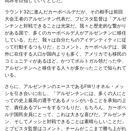
高みを目指していくとした。
ラウンド32に進んだカーボベルデだが、その相手は前回
大会王者のアルゼンチン代表だ。ブビスタ監督は「アルゼ
ンチンと対戦できることは光栄だ。我々と歴史的な繋がり
がある国で、多くのカーボベルデ人がアルゼンチンに移住
している。ただ、我々は自分たちのアイデンティティに従
って行動するつもりだ」とコメント。カーボベルデは、国
外に在住する人口が国内よりも多く、アメリカでも移民の
コミュニティがあるほど。かつてポルトガル領だった中、
アルゼンチンへと移住する人々が多かったことで知られて
いる。
さらに、アルゼンチンのエースであるFWリオネル・メッ
シを引き合いに出し、「アルゼンチンには、多くの人にと
っての史上最高の選手であるメッシがいることを承知の上
で、責任あるプレーをするつもりだ。もちろん、カーボベ
ルデ国民全員にとって、これは大きな喜びだ。アルゼンチ
ン、そしてメッシと対戦できることは素晴らしいことだ」
とブビスタ監督はコメント。チームがここまで勝ち上がれ