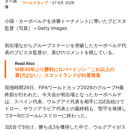
ワールドカップ
- 27 6月 2026
小国・カーボベルデを決勝トーナメントに導いたブビスタ
監督［写真］＝Getty Images
初出場ながらグループステージを突破したカーボベルデ代
表のブビスタ監督が、喜びのコメントを残している。
Read Also
W杯36年ぶり勝利にロバートソン「これ以上の
喜びはない」 スコットランドが白星発進
現地時間26日、FIFAワールドカップ2026のグループH最
終節が行われた。今大会が初出場となったカーボベルデ
は、スペイン代表、ウルグアイ代表を相手に2試合続けて
ドロー。サウジアラビア代表との最終戦も、堅守を発揮し
て0ー0のゴールレスドローに終わった。
3試合で3分け、勝ち点3を獲得した中で、ウルグアイがス