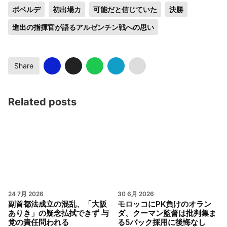
ボベルデ
初出場カ
可能だと信じていた
決勝
進出の指揮官が語るアルゼンチン戦への思い
Share
Related posts
24 7月 2026
30 6月 2026
副首都法成立の混乱、「大阪
モロッコにPK負けのオラン
ありき」の疑念払拭できず 与
ダ、クーマン監督は批判集ま
党の責任問われる
る5バック採用に後悔なし