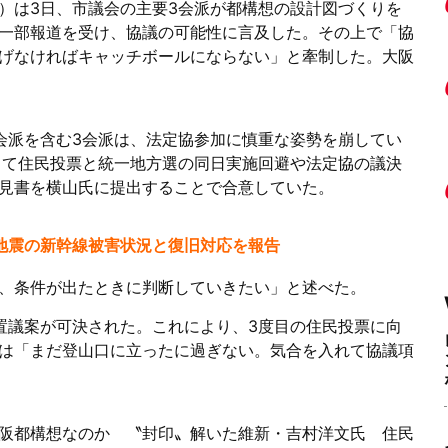
）は3日、市議会の主要3会派が都構想の設計図づくりを
一部報道を受け、協議の可能性に言及した。その上で「協
げなければキャッチボールにならない」と牽制した。大阪
会派を含む3会派は、法定協参加に慎重な姿勢を崩してい
して住民投票と統一地方選の同日実施回避や法定協の議決
見書を横山氏に提出することで合意していた。
本地震の新幹線被害状況と復旧対応を報告
、条件が出たときに判断していきたい」と述べた。
置議案が可決された。これにより、3度目の住民投票に向
は「まだ登山口に立ったに過ぎない。気合を入れて協議項
阪都構想なのか 〝封印〟解いた維新・吉村洋文氏 住民