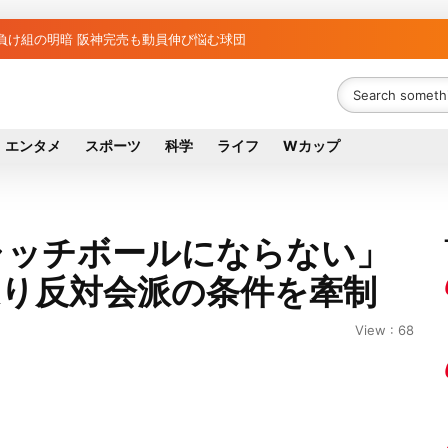
藤野公孝氏が死去、78歳 妻は料理研究家の真紀子氏
ち組と負け組の明暗 阪神完売も動員伸び悩む球団
エンタメ
スポーツ
科学
ライフ
Wカップ
ャッチボールにならない」
巡り反対会派の条件を牽制
View : 68