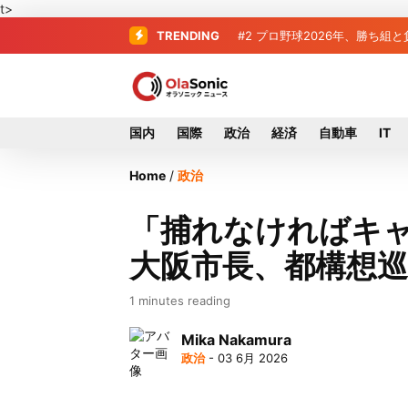
t>
TRENDING
#2
#3
＜訃報＞元自民党参院議員の
プロ野球2026年、勝
国内
国際
政治
経済
自動車
IT
Home
/
政治
「捕れなければキ
大阪市長、都構想
1 minutes reading
Mika Nakamura
政治
- 03 6月 2026