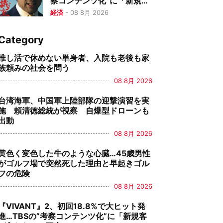
察コンテンツ化”に「新規客
が入れない」不安
経済
-
08 8月 2026
Category
推し活で休めない単身者、入院も老後も家
族頼みの社会を問う
08 8月 2026
台湾海軍、中国軍上陸部隊の迎撃演習を実
施 頼清徳総統が視察 自爆型ドローンも
出動
08 8月 2026
黄色く変色した牛のような心臓…45歳男性
がゴルフ場で突然死した理由と早起きゴル
フの危険
08 8月 2026
『VIVANT』2、初回18.8%で大ヒット発
進…TBSの”考察コンテンツ化”に「新規客