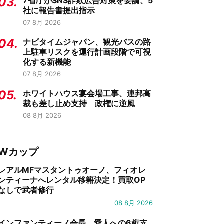
03.
7省庁がSNS詐欺広告対策を要請、5
社に報告書提出指示
07 8月 2026
04.
ナビタイムジャパン、観光バスの路
上駐車リスクを運行計画段階で可視
化する新機能
07 8月 2026
05.
ホワイトハウス宴会場工事、連邦高
裁も差し止め支持 政権に逆風
08 8月 2026
Wカップ
レアルMFマスタントゥオーノ、フィオレ
ンティーナへレンタル移籍決定！買取OP
なしで武者修行
08 8月 2026
インファンティーノ会長、愛人への6桁支