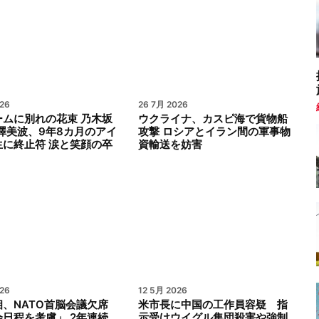
26
26 7月 2026
ームに別れの花束 乃木坂
ウクライナ、カスピ海で貨物船
澤美波、9年8カ月のアイ
攻撃 ロシアとイラン間の軍事物
生に終止符 涙と笑顔の卒
資輸送を妨害
26
12 5月 2026
、NATO首脳会議欠席
米市長に中国の工作員容疑 指
日程を考慮」 2年連続
示受けウイグル集団殺害や強制