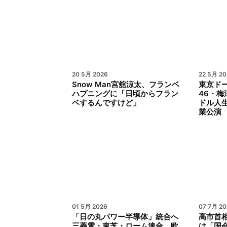
20 5月 2026
22 5月 20
Snow Man宮舘涼太、フランベ
東京ド
ハプニングに「日頃からフラン
46・梅
ベするんですけど」
ドル人
業公演
01 5月 2026
07 7月 20
「日の丸パワー半導体」統合へ
高市首相
三菱電・東芝・ローム連合、欧
は「国会