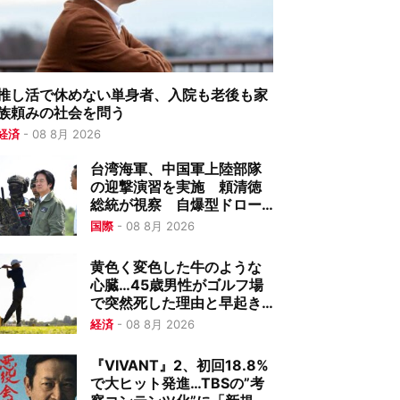
推し活で休めない単身者、入院も老後も家
族頼みの社会を問う
経済
-
08 8月 2026
台湾海軍、中国軍上陸部隊
の迎撃演習を実施 頼清徳
総統が視察 自爆型ドロー
ンも出動
国際
-
08 8月 2026
黄色く変色した牛のような
心臓…45歳男性がゴルフ場
で突然死した理由と早起き
ゴルフの危険
経済
-
08 8月 2026
『VIVANT』2、初回18.8%
で大ヒット発進…TBSの”考