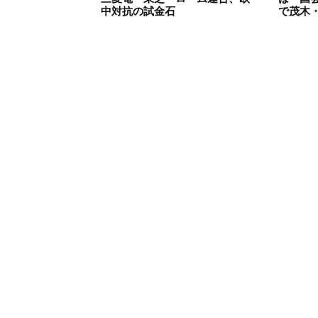
中対抗の試金石
で茂木