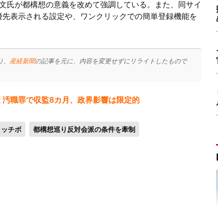
文氏が都構想の意義を改めて強調している。また、同サイ
が優先表示される設定や、ワンクリックでの簡単登録機能を
り、
産経新聞
の記事を元に、内容を変更せずにリライトしたもので
放 汚職罪で収監8カ月、政界影響は限定的
ャッチボ
都構想巡り反対会派の条件を牽制