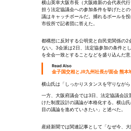
横山英幸大阪市長（大阪維新の会代表代行
担う法定協議会への参加条件を挙げたとの
議はキャッチボールだ。捕れるボールを投
市役所で記者団に答えた。
都構想に反対する公明党と自民党関係の2
ない。3会派は2日、法定協参加の条件と
を全会一致とすることなどを盛り込んだ意
Read Also
金子国交相とJR九州社長が面会 熊
横山氏は「しっかりスタンスを守りながら
一方、大阪府議会では3日、法定協議会設
けた制度設計の議論が本格化する。横山氏
目の議論を進めていきたい」と述べた。
産経新聞では関連記事として「なぜ今、大