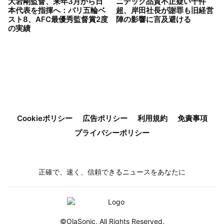
大岩剛監督、来年3月から日
ニデック品質不正疑い千件
本代表を指揮へ：パリ五輪ベ
超、岸田社長が謝罪も旧経営
スト8、AFC最優秀監督賞2度
陣の影響に言及避ける
の実績
Cookieポリシー
広告ポリシー
利用規約
免責事項
プライバシーポリシー
正確で、速く、信頼できるニュースをあなたに
©OlaSonic. All Rights Reserved.