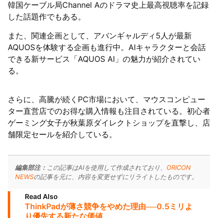
韓国ケーブル局Channel Aのドラマ史上最高視聴率を記録
した話題作でもある。
また、関連企画として、アバンギャルディ5人が最新
AQUOSを体験する企画も進行中。AIキャラクターと会話
できる新サービス「AQUOS AI」の魅力が紹介されてい
る。
さらに、高騰が続くPC市場において、マウスコンピュー
ター直営店でのお得な購入情報も注目されている。初心者
ゲーミング女子が秋葉原ダイレクトショップを直撃し、店
舗限定セールを紹介している。
編集部注：
この記事はAIを使用して作成されており、
ORICON
NEWS
の記事を元に、内容を変更せずにリライトしたものです。
Read Also
ThinkPadが薄さ競争をやめた理由──0.5ミリよ
り優先する新たな価値