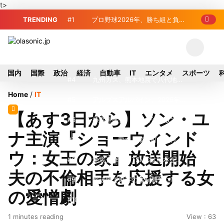
t>
TRENDING
#1
プロ野球2026年、勝ち組と負け
組の明暗 阪神完売も動員伸び悩む球団
#2
＜訃報＞元自民党参院議員の藤
野公孝氏が死去、78歳 妻は料理研究家
#3
東芝、かつてのライバル日立の
国内
国際
政治
経済
自動車
IT
エンタメ
スポーツ
の真紀子氏
元社長が取締役に就任—再上場に向け視
#4
九州ガス、熊本地震で八代地区
Home
/
IT
界良好
のガス供給停止 「2次災害防止」を理
#5
アルプスアルパイン、2026年8
【あす3日から】ソン・ユ
由に
月1日付人事異動を発表
#6
榛葉幹事長、辺野古沖事故で
ナ主演『ショーウィンド
「地元メディアの報道不足」指摘 那覇
#7
ソニー、熊本・菊陽町拠点停
ウ：女王の家』放送開始
訪問中
止 復旧見通し立たず 半導体集積地に
#8
地震直撃でもTSMCは熊本を見
夫の不倫相手を応援する女
懸念
限らない…先端半導体工場建設は継続
#9
窓破損で乗客の体が機外に吸い
の愛憎劇
出される ギリシャ発航空機が緊急着陸
#10
2026-27プレシーズンマッチ
1 minutes reading
View : 63
放送・配信日程まとめ