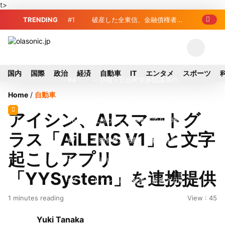
t>
TRENDING
#1
破産した全東信、金融債権者リ
スト公開 最高額は約220億円
#2
破産した全東信、債権者63金融
機関リスト判明 銀行が半数、最大は近
#3
プロ野球2026年、勝ち組と負
国内
国際
政治
経済
自動車
IT
エンタメ
スポーツ
畿産業信組
け組の明暗 阪神完売も動員伸び悩む球
#4
＜訃報＞元自民党参院議員の藤
Home
/
自動車
団
野公孝氏が死去、78歳 妻は料理研究家
#5
東芝、かつてのライバル日立の
アイシン、AIスマートグ
の真紀子氏
元社長が取締役に就任—再上場に向け視
#6
九州ガス、熊本地震で八代地区
ラス「AiLENS V1」と文字
界良好
のガス供給停止 「2次災害防止」を理
#7
犬猫食禁止法案、維新が各党と
起こしアプリ
由に
調整 中華料理店の提供に懸念
#8
破産した全東信、最大債権者は
「YYSystem」を連携提供
近畿産業信組の219億円 地銀やノンバ
#9
トイレの暑さ対策に最適？ 山善
1 minutes reading
View : 45
ンクにも影響拡大
「人感センサー搭載ファン付LEDミニラ
#10
破産したカード決済代行大手
Yuki Tanaka
イト」を試してみた
「全東信」債権者リスト公開、金融機関