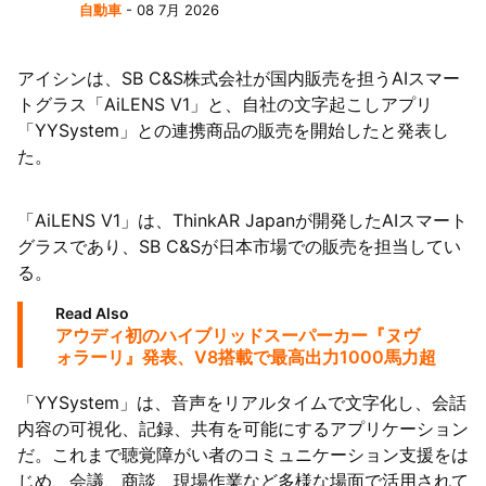
自動車
- 08 7月 2026
63者の負債総額は1151億円
アイシンは、SB C&S株式会社が国内販売を担うAIスマー
トグラス「AiLENS V1」と、自社の文字起こしアプリ
「YYSystem」との連携商品の販売を開始したと発表し
た。
「AiLENS V1」は、ThinkAR Japanが開発したAIスマート
グラスであり、SB C&Sが日本市場での販売を担当してい
る。
Read Also
アウディ初のハイブリッドスーパーカー『ヌヴ
ォラーリ』発表、V8搭載で最高出力1000馬力超
「YYSystem」は、音声をリアルタイムで文字化し、会話
内容の可視化、記録、共有を可能にするアプリケーション
だ。これまで聴覚障がい者のコミュニケーション支援をは
じめ、会議、商談、現場作業など多様な場面で活用されて