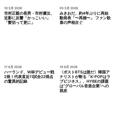
19 5月 2026
05 5月 2026
市村正親の長男・市村優汰、
みきおだ、約4年ぶりに再始
近影に反響「かっこいい」
動発表「〜再婚〜」 ファン歓
「髪切って更に」
喜の声相次ぐ
17 6月 2026
19 6月 2026
ハーランド、W杯デビュー戦
〈ポストBTSは誰だ〉韓国ア
2発！代表直近11試合22得点
ナリストが斬る「K-POPはラ
の驚異的記録
ブビジネス」、HYBEの課題
は”グローバル音楽企業”への
脱皮