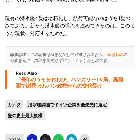
現有の潜水艦4隻は老朽化し、航行可能なのはうち1隻の
みである。新たな潜水艦の導入を進めてきたのは、このよ
うな現状に対応するためだ。
編集部注：
この記事はAIを使用して作成されており、
産経新聞
の
記事を元に、内容を変更せずにリライトしたものです。
Read Also
「長年のうそをおわび」ハンガリーTV局、黒画
面で謝罪 オルバン政権からの交代受け
カナダ
潜水艦調達でドイツ企業を優先先に選定
隻の史上最大規模
Share