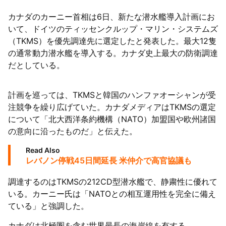
カナダのカーニー首相は6日、新たな潜水艦導入計画にお
いて、ドイツのティッセンクルップ・マリン・システムズ
（TKMS）を優先調達先に選定したと発表した。最大12隻
の通常動力潜水艦を導入する。カナダ史上最大の防衛調達
だとしている。
計画を巡っては、TKMSと韓国のハンファオーシャンが受
注競争を繰り広げていた。カナダメディアはTKMSの選定
について「北大西洋条約機構（NATO）加盟国や欧州諸国
の意向に沿ったものだ」と伝えた。
Read Also
レバノン停戦45日間延長 米仲介で高官協議も
調達するのはTKMSの212CD型潜水艦で、静粛性に優れて
いる。カーニー氏は「NATOとの相互運用性を完全に備え
ている」と強調した。
カナダは北極圏を含む世界最長の海岸線を有する。