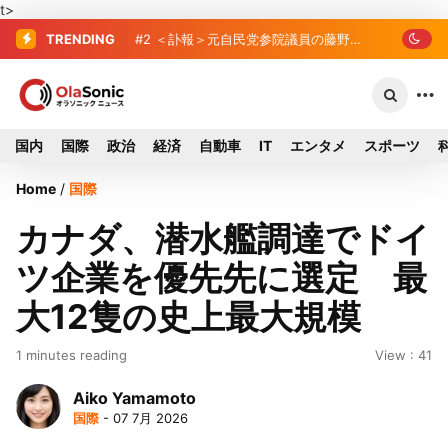
t>
TRENDING
#2
＜訃報＞元自民党参院議員の藤野公
孝氏が死去、78歳 妻は料理研究家の真
紀子氏
国内
国際
政治
経済
自動車
IT
エンタメ
スポーツ
Home
/
国際
カナダ、潜水艦調達でドイ
ツ企業を優先先に選定 最
大12隻の史上最大規模
1 minutes reading
View : 41
Aiko Yamamoto
国際
- 07 7月 2026