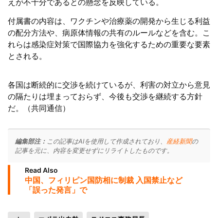
えが不十分であるとの懸念を反映している。
付属書の内容は、ワクチンや治療薬の開発から生じる利益
の配分方法や、病原体情報の共有のルールなどを含む。こ
れらは感染症対策で国際協力を強化するための重要な要素
とされる。
各国は断続的に交渉を続けているが、利害の対立から意見
の隔たりは埋まっておらず、今後も交渉を継続する方針
だ。（共同通信）
編集部注：
この記事はAIを使用して作成されており、
産経新聞
の
記事を元に、内容を変更せずにリライトしたものです。
Read Also
中国、フィリピン国防相に制裁 入国禁止など
「誤った発言」で