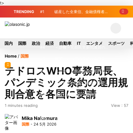
t>
TRENDING
#1
破産した全東信、金融債権者リ
スト公開 最高額は約220億円
#2
破産した全東信、債権者63金融
機関リスト判明 銀行が半数、最大は近
#3
プロ野球2026年、勝ち組と負
国内
国際
政治
経済
自動車
IT
エンタメ
スポーツ
畿産業信組
け組の明暗 阪神完売も動員伸び悩む球
#4
＜訃報＞元自民党参院議員の藤
Home
/
国際
団
野公孝氏が死去、78歳 妻は料理研究家
#5
東芝、かつてのライバル日立の
テドロスWHO事務局長、
の真紀子氏
元社長が取締役に就任—再上場に向け視
#6
九州ガス、熊本地震で八代地区
パンデミック条約の運用規
界良好
のガス供給停止 「2次災害防止」を理
#7
犬猫食禁止法案、維新が各党と
則合意を各国に要請
由に
調整 中華料理店の提供に懸念
#8
破産した全東信、最大債権者は
1 minutes reading
View : 57
近畿産業信組の219億円 地銀やノンバ
#9
トイレの暑さ対策に最適？ 山善
Mika Nakamura
ンクにも影響拡大
「人感センサー搭載ファン付LEDミニラ
#10
榛葉幹事長、辺野古沖事故で
国際
- 24 5月 2026
イト」を試してみた
「地元メディアの報道不足」指摘 那覇