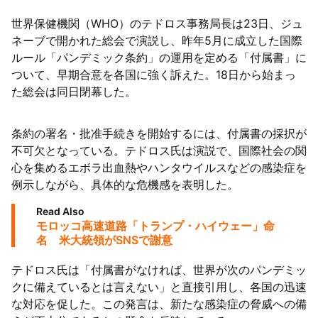
世界保健機関（WHO）のテドロス事務局長は23日、ジュ
訪問中
ネーブで開かれた総会で演説し、昨年5月に成立した国際
ルール「パンデミック条約」の運用を定める「付属書」に
ついて、早期合意を各国に強く訴えた。18日から始まっ
た総会は同日閉幕した。
条約の署名・批准手続きを開始するには、付属書の採択が
不可欠となっている。テドロス氏は演説で、国際社会の関
心を集めるエボラ出血熱やハンタウイルスなどの感染症を
例示しながら、具体的な危機感を表明した。
Read Also
モロッコ高速道路「トランプ・ハイウェー」命
名 米大統領がSNSで謝意
テドロス氏は「付属書がなければ、世界が次のパンデミッ
クに備えているとは言えない」と直接引用し、各国の迅速
な対応を促した。この発言は、新たな感染症の脅威への備