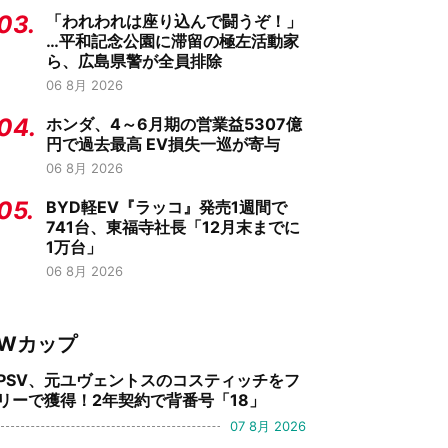
03.
「われわれは座り込んで闘うぞ！」
…平和記念公園に滞留の極左活動家
ら、広島県警が全員排除
06 8月 2026
04.
ホンダ、4～6月期の営業益5307億
円で過去最高 EV損失一巡が寄与
06 8月 2026
05.
BYD軽EV『ラッコ』発売1週間で
741台、東福寺社長「12月末までに
1万台」
06 8月 2026
Wカップ
PSV、元ユヴェントスのコスティッチをフ
リーで獲得！2年契約で背番号「18」
07 8月 2026