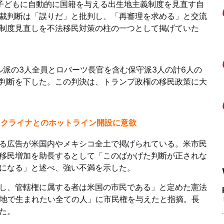
子どもに自動的に国籍を与える出生地主義制度を見直す自
裁判断は「誤りだ」と批判し、「再審理を求める」と交流
は制度見直しを不法移民対策の柱の一つとして掲げていた
ル派の3人全員とロバーツ長官を含む保守派3人の計6人の
判断を下した。この判決は、トランプ政権の移民政策に大
ウクライナとのホットライン開設に意欲
する広告が米国内やメキシコ全土で掲げられている。米市民
移民増加を助長するとして「このばかげた判断が正されな
になる」と述べ、強い不満を示した。
し、管轄権に属する者は米国の市民である」と定めた憲法
土地で生まれたい全ての人」に市民権を与えたと指摘。長
た。