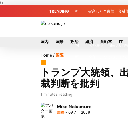
t>
TRENDING
#1
破産した全東信、金融債
#2
破産した全東信、債権
#3
プロ野球2026年、勝
国内
国際
政治
経済
自動車
IT
#4
＜訃報＞元自民党参院
Home
/
国際
#5
東芝、かつてのライバ
#6
九州ガス、熊本地震で
トランプ大統領、出
裁判断を批判
#7
犬猫食禁止法案、維新
#8
破産した全東信、最大
1 minutes reading
#9
トイレの暑さ対策に最適
Mika Nakamura
国際
- 09 7月 2026
#10
破産したカード決済代