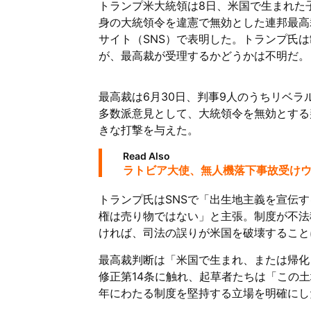
トランプ米大統領は8日、米国で生まれた
身の大統領令を違憲で無効とした連邦最高
サイト（SNS）で表明した。トランプ氏
が、最高裁が受理するかどうかは不明だ。
最高裁は6月30日、判事9人のうちリベラ
多数派意見として、大統領令を無効とする
きな打撃を与えた。
Read Also
ラトビア大使、無人機落下事故受け
トランプ氏はSNSで「出生地主義を宣伝
権は売り物ではない」と主張。制度が不法
ければ、司法の誤りが米国を破壊すること
最高裁判断は「米国で生まれ、または帰化
修正第14条に触れ、起草者たちは「この
年にわたる制度を堅持する立場を明確にし