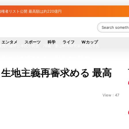
権者リスト公開 最高額は約220億円
者63金融機関リスト判明 銀行が半数、最大は近畿産業信組
ち組と負け組の明暗 阪神完売も動員伸び悩む球団
エンタメ
スポーツ
科学
ライフ
Wカップ
議員の藤野公孝氏が死去、78歳 妻は料理研究家の真紀子氏
ル日立の元社長が取締役に就任—再上場に向け視界良好
八代地区のガス供給停止 「2次災害防止」を理由に
生地主義再審求める 最高
が各党と調整 中華料理店の提供に懸念
債権者は近畿産業信組の219億円 地銀やノンバンクにも影響拡大
View : 47
？ 山善「人感センサー搭載ファン付LEDミニライト」を試してみた
行大手「全東信」債権者リスト公開、金融機関63者の負債総額は1151億円