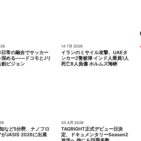
026
14 7月 2026
非日常の融合でサッカー
イランのミサイル攻撃、UAEタ
を深める——ドコモとJリ
ンカー2隻被弾 インド人乗員1人
共創ビジョン
死亡8人負傷 ホルムズ海峡
26
30 4月 2026
検知など5分野、ナノフロ
TAGRIGHT正式デビュー日決
がJASIS 2026に出展
定、ドキュメンタリーSeason2
放送へ 他にも話題多数