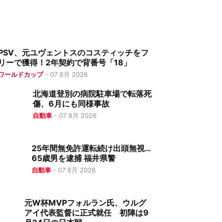
PSV、元ユヴェントスのコスティッチをフ
リーで獲得！2年契約で背番号「18」
ワールドカップ
-
07 8月 2026
北海道登別の病院駐車場で転落死
傷、6月にも同様事故
自動車
-
07 8月 2026
25年間無免許運転続け出頭無視…
65歳男を逮捕 福井県警
自動車
-
07 8月 2026
元W杯MVPフォルラン氏、ウルグ
アイ代表監督に正式就任 初陣は9