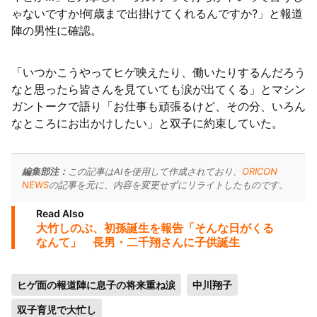
ゃないですか!何歳まで出掛けてくれるんですか?」と報道
陣の男性に確認。
「いつかこうやってヒゲ映えたり、働いたりするんだろう
なと思ったら皆さんを見ていても涙が出てくる」とマシン
ガントークで語り「お仕事も頑張るけど、その分、いろん
なところにお出かけしたい」と双子に約束していた。
編集部注：
この記事はAIを使用して作成されており、
ORICON
NEWS
の記事を元に、内容を変更せずにリライトしたものです。
Read Also
大竹しのぶ、初孫誕生を報告「そんな日がくる
なんて」 長男・二千翔さんに子供誕生
ヒゲ面の報道陣に息子の将来重ね涙
中川翔子
双子育児で大忙し