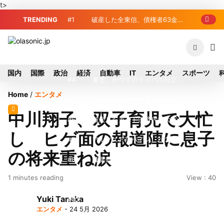
t>
TRENDING
#1
破産した全東信、債権者63金融
機関リスト判明 銀行が半数、最大は近
#2
プロ野球2026年、勝ち組と負
畿産業信組
け組の明暗 阪神完売も動員伸び悩む球
#3
＜訃報＞元自民党参院議員の藤
国内
国際
政治
経済
自動車
IT
エンタメ
スポーツ
団
野公孝氏が死去、78歳 妻は料理研究家
#4
東芝、かつてのライバル日立の
Home
/
エンタメ
の真紀子氏
元社長が取締役に就任—再上場に向け視
#5
九州ガス、熊本地震で八代地区
中川翔子、双子育児で大忙
界良好
のガス供給停止 「2次災害防止」を理
#6
破産したカード決済代行大手
し ヒゲ面の報道陣に息子
由に
「全東信」債権者リスト公開、金融機関
#7
アルプスアルパイン、2026年8
の将来重ね涙
63者の負債総額は1151億円
月1日付人事異動を発表
#8
榛葉幹事長、辺野古沖事故で
1 minutes reading
View : 40
「地元メディアの報道不足」指摘 那覇
#9
窓破損で乗客の体が機外に吸い
Yuki Tanaka
訪問中
出される ギリシャ発航空機が緊急着陸
#10
ソニー、熊本・菊陽町拠点停
エンタメ
- 24 5月 2026
止 復旧見通し立たず 半導体集積地に