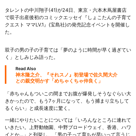
タレントの中川翔子(41)が24日、東京・六本木蔦屋書店
懸念
で双子出産後初のコミックエッセイ『しょこたんの子育て
クエスト ママLV.1』(宝島社)の発売記念イベントを開催し
た。
双子の男の子の子育ては「夢のように時間が早く過ぎてい
く」としみじみ語った。
Read Also
神木隆之介、『それスノ』初登場で佐久間大介
との親交明かす「めちゃくちゃ仲良く」
「赤ちゃんもついこの間までお腹が爆発しそうなぐらい大
きかったので、もう7ヶ月になって、もう捕まり立ちして
るくらい」と成長速度に驚く。
一緒にやりたいことについては「いろんなところに連れて
いきたい。上野動物園、中野ブロードウェイ、香港、ハワ
イとか…」と列挙し、「男の子って育ちが早いって言うじ