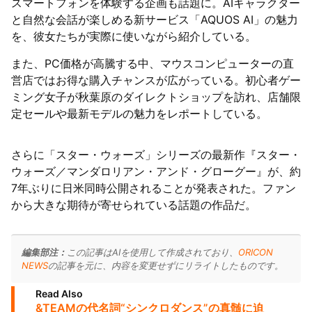
スマートフォンを体験する企画も話題に。AIキャラクター
と自然な会話が楽しめる新サービス「AQUOS AI」の魅力
を、彼女たちが実際に使いながら紹介している。
また、PC価格が高騰する中、マウスコンピューターの直
営店ではお得な購入チャンスが広がっている。初心者ゲー
ミング女子が秋葉原のダイレクトショップを訪れ、店舗限
定セールや最新モデルの魅力をレポートしている。
さらに「スター・ウォーズ」シリーズの最新作『スター・
ウォーズ／マンダロリアン・アンド・グローグー』が、約
7年ぶりに日米同時公開されることが発表された。ファン
から大きな期待が寄せられている話題の作品だ。
編集部注：
この記事はAIを使用して作成されており、
ORICON
NEWS
の記事を元に、内容を変更せずにリライトしたものです。
Read Also
&TEAMの代名詞“シンクロダンス”の真髄に迫