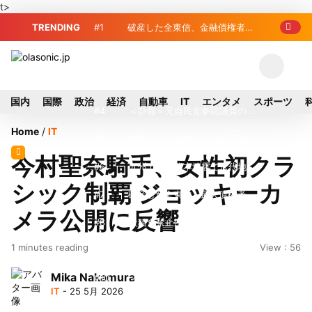
t>
TRENDING
#1
破産した全東信、金融債権者リ
スト公開 最高額は約220億円
#2
破産した全東信、債権者63金融
機関リスト判明 銀行が半数、最大は近
#3
プロ野球2026年、勝ち組と負
国内
国際
政治
経済
自動車
IT
エンタメ
スポーツ
畿産業信組
け組の明暗 阪神完売も動員伸び悩む球
#4
＜訃報＞元自民党参院議員の藤
Home
/
IT
団
野公孝氏が死去、78歳 妻は料理研究家
#5
東芝、かつてのライバル日立の
今村聖奈騎手、女性初クラ
の真紀子氏
元社長が取締役に就任—再上場に向け視
#6
九州ガス、熊本地震で八代地区
シック制覇 ジョッキーカ
界良好
のガス供給停止 「2次災害防止」を理
#7
破産した全東信、最大債権者は
メラ公開に反響
由に
近畿産業信組の219億円 地銀やノンバ
#8
犬猫食禁止法案、維新が各党と
1 minutes reading
View : 56
ンクにも影響拡大
調整 中華料理店の提供に懸念
#9
トイレの暑さ対策に最適？ 山善
Mika Nakamura
「人感センサー搭載ファン付LEDミニラ
#10
破産したカード決済代行大手
IT
- 25 5月 2026
イト」を試してみた
「全東信」債権者リスト公開、金融機関