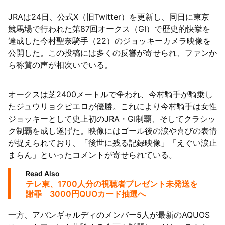
JRAは24日、公式X（旧Twitter）を更新し、同日に東京
63者の負債総額は1151億円
競馬場で行われた第87回オークス（GI）で歴史的快挙を
達成した今村聖奈騎手（22）のジョッキーカメラ映像を
公開した。この投稿には多くの反響が寄せられ、ファンか
ら称賛の声が相次いでいる。
オークスは芝2400メートルで争われ、今村騎手が騎乗し
たジュウリョクピエロが優勝。これにより今村騎手は女性
ジョッキーとして史上初のJRA・GI制覇、そしてクラシッ
ク制覇を成し遂げた。映像にはゴール後の涙や喜びの表情
が捉えられており、「後世に残る記録映像」「えぐい涙止
まらん」といったコメントが寄せられている。
Read Also
テレ東、1700人分の視聴者プレゼント未発送を
謝罪 3000円QUOカード抽選へ
一方、アバンギャルディのメンバー5人が最新のAQUOS