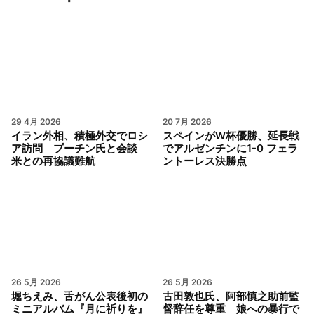
29 4月 2026
20 7月 2026
イラン外相、積極外交でロシ
スペインがW杯優勝、延長戦
ア訪問 プーチン氏と会談
でアルゼンチンに1-0 フェラ
米との再協議難航
ントーレス決勝点
26 5月 2026
26 5月 2026
堀ちえみ、舌がん公表後初の
古田敦也氏、阿部慎之助前監
ミニアルバム『月に祈りを』
督辞任を尊重 娘への暴行で