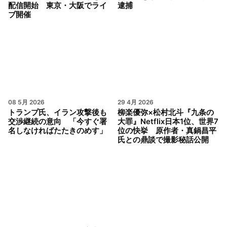
配信開始 東京・大阪でライ
逮捕
ブ開催
08 5月 2026
29 4月 2026
トランプ氏、イラン攻撃後も
柳楽優弥×松村北斗『九条の
交渉継続の意向 「今すぐ署
大罪』Netflix日本1位、世界7
名しなければたたきのめす」
位の快挙 原作者・真鍋昌平
氏との鼎談で撮影秘話公開