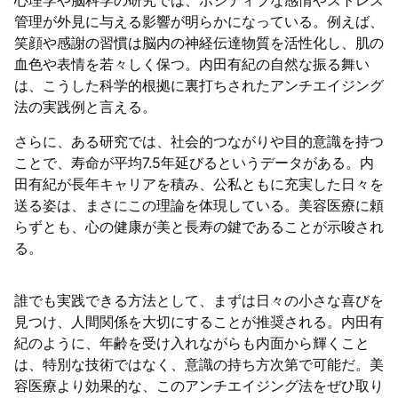
心理学や脳科学の研究では、ポジティブな感情やストレス
管理が外見に与える影響が明らかになっている。例えば、
笑顔や感謝の習慣は脳内の神経伝達物質を活性化し、肌の
血色や表情を若々しく保つ。内田有紀の自然な振る舞い
は、こうした科学的根拠に裏打ちされたアンチエイジング
法の実践例と言える。
さらに、ある研究では、社会的つながりや目的意識を持つ
ことで、寿命が平均7.5年延びるというデータがある。内
田有紀が長年キャリアを積み、公私ともに充実した日々を
送る姿は、まさにこの理論を体現している。美容医療に頼
らずとも、心の健康が美と長寿の鍵であることが示唆され
る。
誰でも実践できる方法として、まずは日々の小さな喜びを
見つけ、人間関係を大切にすることが推奨される。内田有
紀のように、年齢を受け入れながらも内面から輝くこと
は、特別な技術ではなく、意識の持ち方次第で可能だ。美
容医療より効果的な、このアンチエイジング法をぜひ取り