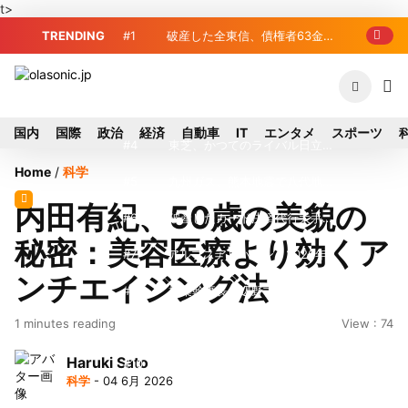
t>
TRENDING
#1
破産した全東信、債権者63金融
機関リスト判明 銀行が半数、最大は近
#2
プロ野球2026年、勝ち組と負
畿産業信組
け組の明暗 阪神完売も動員伸び悩む球
#3
＜訃報＞元自民党参院議員の藤
国内
国際
政治
経済
自動車
IT
エンタメ
スポーツ
団
野公孝氏が死去、78歳 妻は料理研究家
#4
東芝、かつてのライバル日立の
Home
/
科学
の真紀子氏
元社長が取締役に就任—再上場に向け視
#5
九州ガス、熊本地震で八代地区
内田有紀、50歳の美貌の
界良好
のガス供給停止 「2次災害防止」を理
#6
破産したカード決済代行大手
秘密：美容医療より効くア
由に
「全東信」債権者リスト公開、金融機関
#7
アルプスアルパイン、2026年8
ンチエイジング法
63者の負債総額は1151億円
月1日付人事異動を発表
#8
榛葉幹事長、辺野古沖事故で
1 minutes reading
View : 74
「地元メディアの報道不足」指摘 那覇
#9
ソニー、熊本・菊陽町拠点停
Haruki Sato
訪問中
止 復旧見通し立たず 半導体集積地に
#10
窓破損で乗客の体が機外に吸
科学
- 04 6月 2026
懸念
い出される ギリシャ発航空機が緊急着