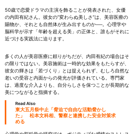
50歳で恋愛ドラマの主演を飾ることが発表された、女優
陸
の内田有紀さん。彼女の”変わらぬ美しさ”は、美容医療の
賜物か、それとも自然体が生み出すものか──。心理学や
脳科学が示す「年齢を超える美」の正体と、誰もがそれに
近づける実践法に迫ります。
多くの人が美容医療に頼りがちだが、内田有紀の場合はそ
の限りではない。美容施術は一時的な効果をもたらすが、
彼女の輝きは「若づくり」とは捉えられず、むしろ自然な
老いの受容と内面からの発光が評価されている。専門家
は、過度な介入よりも、自分らしさを保つことが長期的な
美につながると指摘する。
Read Also
東大五月祭中止「脅迫で自由な活動脅かし
た」 松本文科相、警察と連携した安全対策求
める