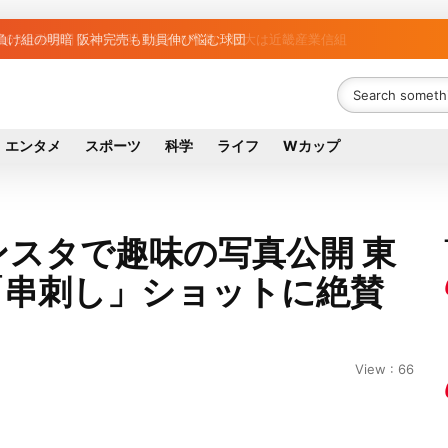
と負け組の明暗 阪神完売も動員伸び悩む球団
エンタメ
スポーツ
科学
ライフ
Wカップ
ンスタで趣味の写真公開 東
「串刺し」ショットに絶賛
View : 66