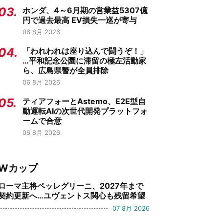
03.
ホンダ、4～6月期の営業益5307億
円で過去最高 EV損失一巡が寄与
06 8月 2026
04.
「われわれは座り込んで闘うぞ！」
…平和記念公園に滞留の極左活動家
ら、広島県警が全員排除
06 8月 2026
05.
ティアフォーとAstemo、E2E型自
動運転AIの次世代開発プラットフォ
ームで合意
06 8月 2026
Wカップ
ローマ主将ペッレグリーニ、2027年まで
契約更新へ…ユヴェントス関心も残留希望
07 8月 2026