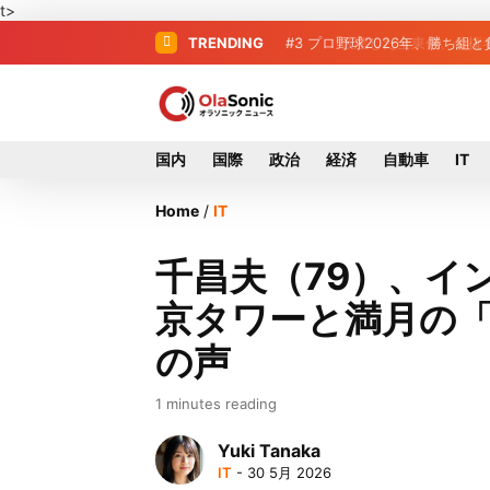
t>
TRENDING
#3
プロ野球2026年、勝ち組
国内
国際
政治
経済
自動車
IT
Home
/
IT
千昌夫（79）、イ
京タワーと満月の
の声
1 minutes reading
Yuki Tanaka
IT
- 30 5月 2026