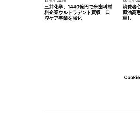
12 6月 2026
30 4月 2
三井化学、1440億円で米歯科材
消費者心
料企業ウルトラデント買収 口
原油高
腔ケア事業を強化
重し
Cook