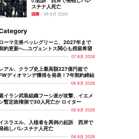
の起訴 西岸で発砲しパレ
スチナ人死亡
国際
-
06 8月 2026
Category
ローマ主将ペッレグリーニ、2027年まで
契約更新へ…ユヴェントス関心も残留希望
07 8月 2026
レアル、クラブ史上最高額227億円超で
FWディオマンデ獲得を発表！7年契約締結
06 8月 2026
親イラン武装組織フーシ派が攻撃、イエメ
ン暫定政権側で30人死亡か ロイター
06 8月 2026
イスラエル、入植者を異例の起訴 西岸で
発砲しパレスチナ人死亡
06 8月 2026