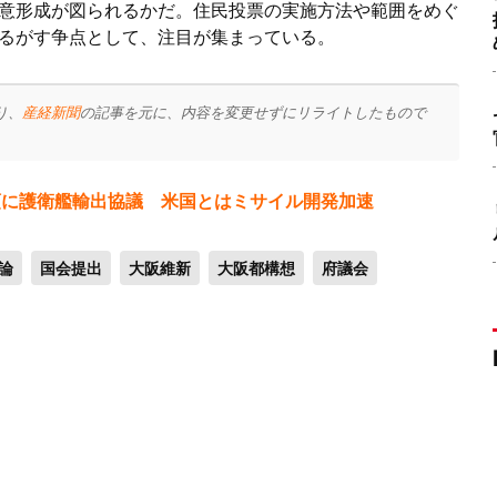
意形成が図られるかだ。住民投票の実施方法や範囲をめぐ
るがす争点として、注目が集まっている。
り、
産経新聞
の記事を元に、内容を変更せずにリライトしたもので
頭に護衛艦輸出協議 米国とはミサイル開発加速
論
国会提出
大阪維新
大阪都構想
府議会