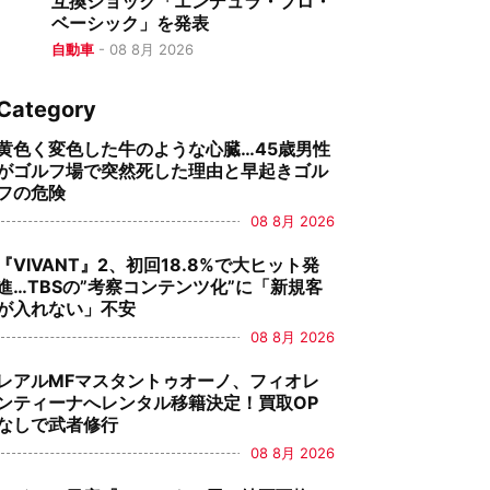
互換ショック「エンデュラ・プロ・
ベーシック」を発表
自動車
-
08 8月 2026
Category
黄色く変色した牛のような心臓…45歳男性
がゴルフ場で突然死した理由と早起きゴル
フの危険
08 8月 2026
『VIVANT』2、初回18.8%で大ヒット発
進…TBSの”考察コンテンツ化”に「新規客
が入れない」不安
08 8月 2026
レアルMFマスタントゥオーノ、フィオレ
ンティーナへレンタル移籍決定！買取OP
なしで武者修行
08 8月 2026