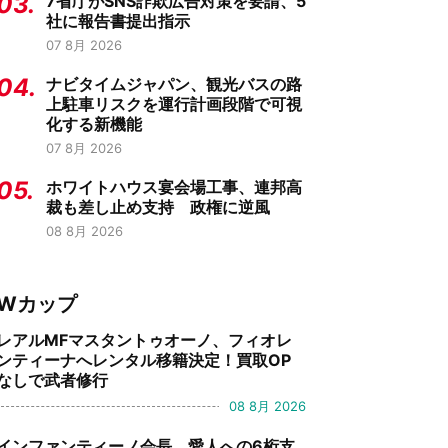
03.
7省庁がSNS詐欺広告対策を要請、5
社に報告書提出指示
07 8月 2026
04.
ナビタイムジャパン、観光バスの路
上駐車リスクを運行計画段階で可視
化する新機能
07 8月 2026
05.
ホワイトハウス宴会場工事、連邦高
裁も差し止め支持 政権に逆風
08 8月 2026
Wカップ
レアルMFマスタントゥオーノ、フィオレ
ンティーナへレンタル移籍決定！買取OP
なしで武者修行
08 8月 2026
インファンティーノ会長、愛人への6桁支