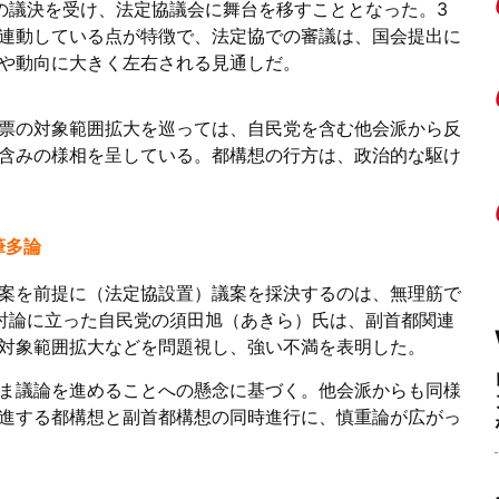
の議決を受け、法定協議会に舞台を移すこととなった。3
連動している点が特徴で、法定協での審議は、国会提出に
や動向に大きく左右される見通しだ。
票の対象範囲拡大を巡っては、自民党を含む他会派から反
含みの様相を呈している。都構想の行方は、政治的な駆け
筆多論
案を前提に（法定協設置）議案を採決するのは、無理筋で
討論に立った自民党の須田旭（あきら）氏は、副首都関連
対象範囲拡大などを問題視し、強い不満を表明した。
ま議論を進めることへの懸念に基づく。他会派からも同様
進する都構想と副首都構想の同時進行に、慎重論が広がっ