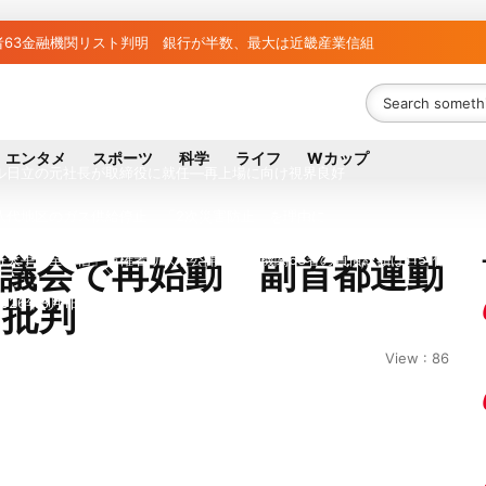
者63金融機関リスト判明 銀行が半数、最大は近畿産業信組
ち組と負け組の明暗 阪神完売も動員伸び悩む球団
議員の藤野公孝氏が死去、78歳 妻は料理研究家の真紀子氏
エンタメ
スポーツ
科学
ライフ
Wカップ
ル日立の元社長が取締役に就任—再上場に向け視界良好
八代地区のガス供給停止 「2次災害防止」を理由に
大手「全東信」債権者リスト公開、金融機関63者の負債総額は1151億円
協議会で再始動 副首都連動
と批判
026年8月1日付人事異動を発表
事故で「地元メディアの報道不足」指摘 那覇訪問中
View : 86
拠点停止 復旧見通し立たず 半導体集積地に懸念
外に吸い出される ギリシャ発航空機が緊急着陸