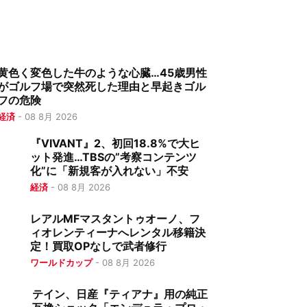
黄色く変色した牛のような心臓…45歳男性
がゴルフ場で突然死した理由と早起きゴル
フの危険
経済
-
08 8月 2026
『VIVANT』2、初回18.8%で大ヒ
ット発進…TBSの”考察コンテンツ
化”に「新規客が入れない」不安
経済
-
08 8月 2026
レアルMFマスタントゥオーノ、フ
ィオレンティーナへレンタル移籍決
定！買取OPなしで武者修行
ワールドカップ
-
08 8月 2026
テイン、日産『ティアナ』用の純正