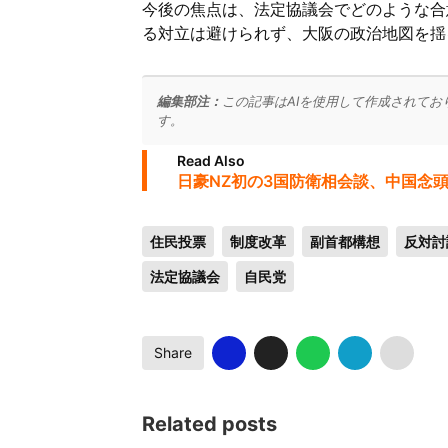
今後の焦点は、法定協議会でどのような合
る対立は避けられず、大阪の政治地図を揺
編集部注：
この記事はAIを使用して作成されてお
す。
Read Also
日豪NZ初の3国防衛相会談、中国念
住民投票
制度改革
副首都構想
反対討
法定協議会
自民党
Share
Related posts