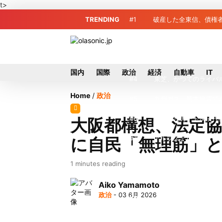
t>
TRENDING
#1
破産した全東信、債権
#2
プロ野球2026年、勝
#3
＜訃報＞元自民党参院
国内
国際
政治
経済
自動車
IT
#4
東芝、かつてのライバ
Home
/
政治
#5
九州ガス、熊本地震で
#6
破産したカード決済代行
大阪都構想、法定
に自民「無理筋」
#7
アルプスアルパイン、2
#8
榛葉幹事長、辺野古沖
1 minutes reading
#9
ソニー、熊本・菊陽町
Aiko Yamamoto
政治
- 03 6月 2026
#10
窓破損で乗客の体が機