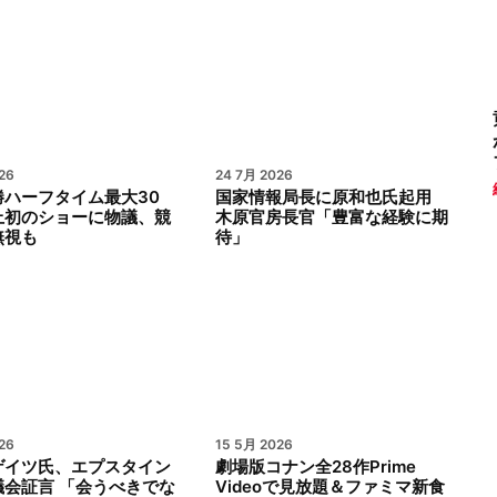
26
24 7月 2026
勝ハーフタイム最大30
国家情報局長に原和也氏起用
上初のショーに物議、競
木原官房長官「豊富な経験に期
無視も
待」
26
15 5月 2026
ゲイツ氏、エプスタイン
劇場版コナン全28作Prime
議会証言 「会うべきでな
Videoで見放題＆ファミマ新食