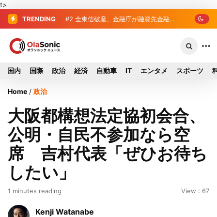
t>
TRENDING
#2
#3
全東信破産、金融庁が融資先金融
破産した全東信、債権者63金融機
機関への影響調査開始
関リスト判明 銀行が半数、最大は近畿
産業信組
国内
国際
政治
経済
自動車
IT
エンタメ
スポーツ
Home
/
政治
大阪都構想法定協初会合、
公明・自民不参加なら空
席 吉村代表「ぜひお待ち
したい」
1 minutes reading
View : 67
Kenji Watanabe