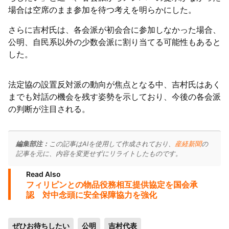
場合は空席のまま参加を待つ考えを明らかにした。
さらに吉村氏は、各会派が初会合に参加しなかった場合、
公明、自民系以外の少数会派に割り当てる可能性もあると
した。
法定協の設置反対派の動向が焦点となる中、吉村氏はあく
までも対話の機会を残す姿勢を示しており、今後の各会派
の判断が注目される。
編集部注：
この記事はAIを使用して作成されており、
産経新聞
の
記事を元に、内容を変更せずにリライトしたものです。
Read Also
フィリピンとの物品役務相互提供協定を国会承
認 対中念頭に安全保障協力を強化
ぜひお待ちしたい
公明
吉村代表