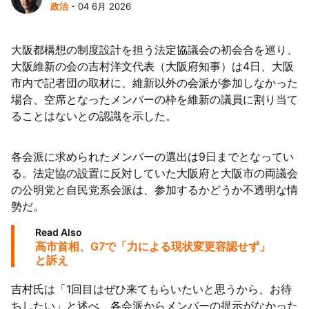
政治
- 04 6月 2026
大阪都構想の制度設計を担う法定協議会の初会合を巡り、
大阪維新の会の吉村洋文代表（大阪府知事）は4日、大阪
市内で記者団の取材に、維新以外の会派が参加しなかった
場合、空席となったメンバーの枠を維新の議員に割り当て
ることはないとの認識を示した。
各会派に求められたメンバーの選出は9日までとなってい
る。法定協の設置に反対していた大阪府と大阪市の両議会
の公明党と自民党系会派は、参加するかどうか不透明な情
勢だ。
Read Also
高市首相、G7で「力による現状変更容認せず」
と訴え
吉村氏は「1回目はぜひ来てもらいたいと思うから、お待
ちしたい」と述べ、各会派からメンバーの提示がなかった