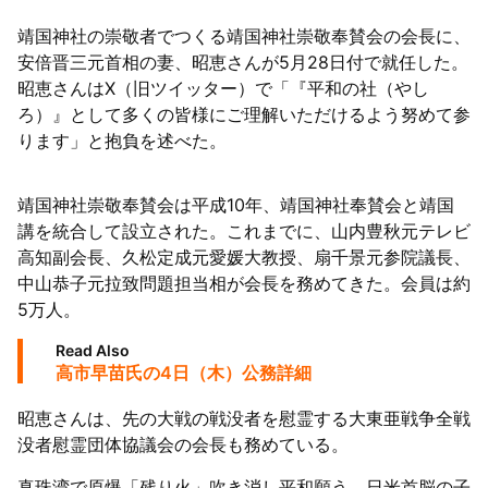
靖国神社の崇敬者でつくる靖国神社崇敬奉賛会の会長に、
63者の負債総額は1151億円
安倍晋三元首相の妻、昭恵さんが5月28日付で就任した。
昭恵さんはX（旧ツイッター）で「『平和の社（やし
ろ）』として多くの皆様にご理解いただけるよう努めて参
ります」と抱負を述べた。
靖国神社崇敬奉賛会は平成10年、靖国神社奉賛会と靖国
講を統合して設立された。これまでに、山内豊秋元テレビ
高知副会長、久松定成元愛媛大教授、扇千景元参院議長、
中山恭子元拉致問題担当相が会長を務めてきた。会員は約
5万人。
Read Also
高市早苗氏の4日（木）公務詳細
昭恵さんは、先の大戦の戦没者を慰霊する大東亜戦争全戦
没者慰霊団体協議会の会長も務めている。
真珠湾で原爆「残り火」吹き消し平和願う 日米首脳の子