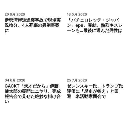
26 6月 2026
18 5月 2026
伊勢湾岸道追突事故で現場実
「バチェロレッテ・ジャパ
況検分、4人死傷の異例事案
ン」ep8、完結。熱烈キスシ
に
ーンも…最後に選んだ男性は
04 6月 2026
25 7月 2026
GACKT「天才だから」伊藤
ゼレンスキー氏、トランプ氏
健太郎の疑問にニヤリ、完成
評価に「歴史が答え」と回
報告会で見せた絶妙な掛け合
避 米活動家面会で
い