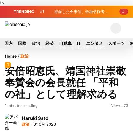
t>
TRENDING
#1
破産した全東信、金融債権者リ
スト公開 最高額は約220億円
#2
破産した全東信、債権者63金融
機関リスト判明 銀行が半数、最大は近
#3
プロ野球2026年、勝ち組と負
国内
国際
政治
経済
自動車
IT
エンタメ
スポーツ
畿産業信組
け組の明暗 阪神完売も動員伸び悩む球
#4
＜訃報＞元自民党参院議員の藤
Home
/
政治
団
野公孝氏が死去、78歳 妻は料理研究家
#5
東芝、かつてのライバル日立の
安倍昭恵氏、靖国神社崇敬
の真紀子氏
元社長が取締役に就任—再上場に向け視
#6
九州ガス、熊本地震で八代地区
奉賛会の会長就任 「平和
界良好
のガス供給停止 「2次災害防止」を理
#7
犬猫食禁止法案、維新が各党と
の社」として理解求める
由に
調整 中華料理店の提供に懸念
#8
破産した全東信、最大債権者は
1 minutes reading
View : 73
近畿産業信組の219億円 地銀やノンバ
#9
トイレの暑さ対策に最適？ 山善
Haruki Sato
ンクにも影響拡大
「人感センサー搭載ファン付LEDミニラ
#10
破産したカード決済代行大手
政治
- 01 6月 2026
イト」を試してみた
「全東信」債権者リスト公開、金融機関