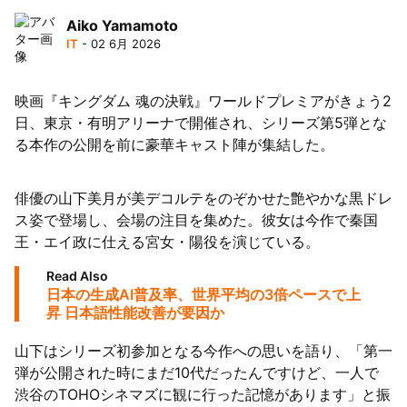
Aiko Yamamoto
バンクにも影響拡大
IT
- 02 6月 2026
映画『キングダム 魂の決戦』ワールドプレミアがきょう2
日、東京・有明アリーナで開催され、シリーズ第5弾とな
る本作の公開を前に豪華キャスト陣が集結した。
俳優の山下美月が美デコルテをのぞかせた艶やかな黒ドレ
ス姿で登場し、会場の注目を集めた。彼女は今作で秦国
王・エイ政に仕える宮女・陽役を演じている。
Read Also
日本の生成AI普及率、世界平均の3倍ペースで上
昇 日本語性能改善が要因か
山下はシリーズ初参加となる今作への思いを語り、「第一
弾が公開された時にまだ10代だったんですけど、一人で
渋谷のTOHOシネマズに観に行った記憶があります」と振