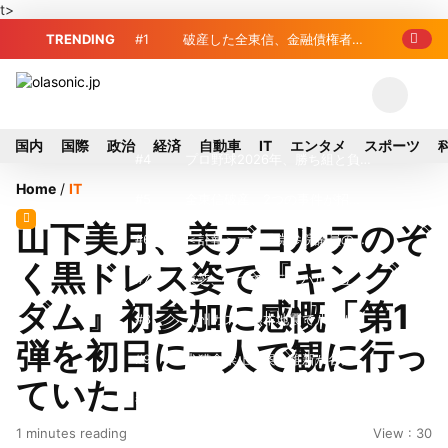
t>
TRENDING
#1
破産した全東信、金融債権者リ
スト公開 最高額は約220億円
#2
全東信破産、金融庁が融資先金
融機関への影響調査開始
#3
破産した全東信、債権者63金融
国内
国際
政治
経済
自動車
IT
エンタメ
スポーツ
機関リスト判明 銀行が半数、最大は近
#4
プロ野球2026年、勝ち組と負
Home
/
IT
畿産業信組
け組の明暗 阪神完売も動員伸び悩む球
#5
全東信破産、2つの事件が招い
山下美月、美デコルテのぞ
団
たカード決済の「駆け込み寺」消滅と飲
#6
＜訃報＞元自民党参院議員の藤
く黒ドレス姿で『キング
食店への影響
野公孝氏が死去、78歳 妻は料理研究家
#7
東芝、かつてのライバル日立の
ダム』初参加に感慨「第1
の真紀子氏
元社長が取締役に就任—再上場に向け視
#8
九州ガス、熊本地震で八代地区
弾を初日に一人で観に行っ
界良好
のガス供給停止 「2次災害防止」を理
#9
犬猫食禁止法案、維新が各党と
ていた」
由に
調整 中華料理店の提供に懸念
#10
破産した全東信、最大債権者
1 minutes reading
View : 30
は近畿産業信組の219億円 地銀やノン