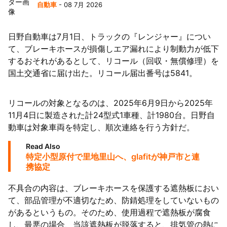
自動車
- 08 7月 2026
日野自動車は7月1日、トラックの『レンジャー』につい
て、ブレーキホースが損傷しエア漏れにより制動力が低下
するおそれがあるとして、リコール（回収・無償修理）を
国土交通省に届け出た。リコール届出番号は5841。
リコールの対象となるのは、2025年6月9日から2025年
11月4日に製造された計24型式1車種、計1980台。日野自
動車は対象車両を特定し、順次連絡を行う方針だ。
Read Also
特定小型原付で里地里山へ、glafitが神戸市と連
携協定
不具合の内容は、ブレーキホースを保護する遮熱板におい
て、部品管理が不適切なため、防錆処理をしていないもの
があるというもの。そのため、使用過程で遮熱板が腐食
し、最悪の場合、当該遮熱板が脱落すると、排気管の熱に