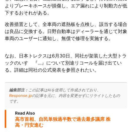
よりブレーキホースが損傷し、エア漏れにより制動力が低
下するおそれがある。
改善措置として、全車両の遮熱板を点検し、該当する場合
は良品に交換する。日野自動車はディーラーを通じて対象
車両のユーザーに通知し、無償で修理を実施する。
なお、日本トレクスは6月30日、同社が架装した大型トラ
ックのいすゞ『…』について別途リコールを届け出てい
る。詳細は同社の公式発表を参照されたい。
編集部注：
この記事はAIを使用して作成されており、
Response.jp
の記事を元に、内容を変更せずにリライトしたもの
です。
Read Also
高市首相、自民単独過半数で過去最多議席 株
高・円安進む