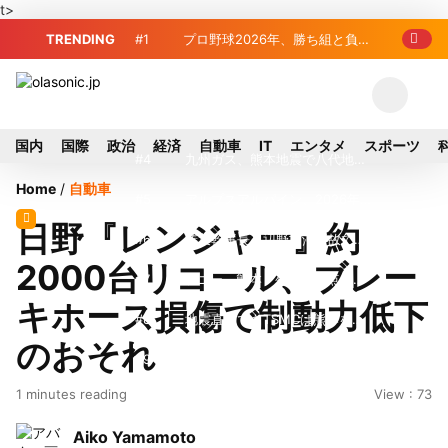
t>
TRENDING
#1
プロ野球2026年、勝ち組と負け
組の明暗 阪神完売も動員伸び悩む球団
#2
＜訃報＞元自民党参院議員の藤
野公孝氏が死去、78歳 妻は料理研究家
#3
東芝、かつてのライバル日立の
国内
国際
政治
経済
自動車
IT
エンタメ
スポーツ
の真紀子氏
元社長が取締役に就任—再上場に向け視
#4
九州ガス、熊本地震で八代地区
Home
/
自動車
界良好
のガス供給停止 「2次災害防止」を理
#5
アルプスアルパイン、2026年8
日野『レンジャー』約
由に
月1日付人事異動を発表
#6
榛葉幹事長、辺野古沖事故で
2000台リコール、ブレー
「地元メディアの報道不足」指摘 那覇
#7
ソニー、熊本・菊陽町拠点停
キホース損傷で制動力低下
訪問中
止 復旧見通し立たず 半導体集積地に
#8
地震直撃でもTSMCは熊本を見
のおそれ
懸念
限らない…先端半導体工場建設は継続
#9
窓破損で乗客の体が機外に吸い
1 minutes reading
View : 73
出される ギリシャ発航空機が緊急着陸
#10
2026-27プレシーズンマッチ
Aiko Yamamoto
放送・配信日程まとめ