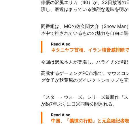
俳優の沢尻エリカ（40）が、23日放送の
演し、最近はまっている強烈な趣味を明か
同番組は、MCの佐久間大介（Snow M
本中で推されているものの魅力を自由に調
Read Also
ネタニヤフ首相、イラン核脅威排除で
今回は沢尻本人が登場し、ハライチの澤部
高騰するゲーミングPC市場で、マウスコ
グ女子が秋葉原のダイレクトショップを直
『スター・ウォーズ』シリーズ最新作『ス
が約7年ぶりに日米同時公開される。
Read Also
中国、「義憤の行動」と元産経記者殴