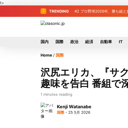
t>
TRENDING
#2
#3
＜訃報＞元自民党参院議員の
プロ野球2026年、勝
国内
国際
政治
経済
自動車
IT
Home
/
国際
沢尻エリカ、『サ
趣味を告白 番組で
1 minutes reading
Kenji Watanabe
国際
- 25 5月 2026