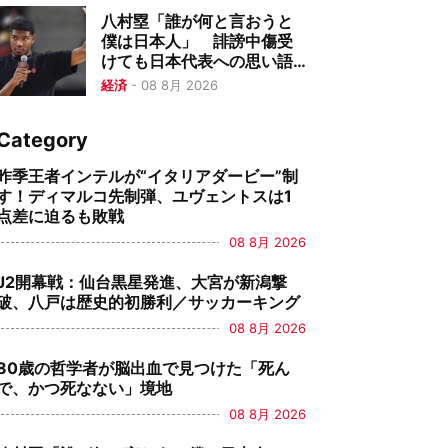
八村塁「誰が何と言おうと
僕は日本人」 誹謗中傷受
けても日本代表への思い語
る
経済
-
08 8月 2026
Category
昨季王者インテルが“イタリアダービー”制
す！ディマルコ先制弾、ユヴェントスは1
点差に迫るも敗戦
08 8月 2026
J2開幕戦：仙台黒星発進、大宮が新潟撃
破、八戸は歴史的初勝利／サッカーキング
08 8月 2026
80歳の哲学者が脳出血で見つけた「死ん
で、かつ死なない」境地
08 8月 2026