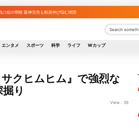
藤野公孝氏が死去、78歳 妻は料理研究家の真紀子氏
ち組と負け組の明暗 阪神完売も動員伸び悩む球団
エンタメ
スポーツ
科学
ライフ
Wカップ
クサクヒムヒム』で強烈な
深掘り
View : 39