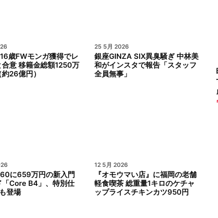
026
25 5月 2026
16歳FWモンガ獲得でレ
銀座GINZA SIX異臭騒ぎ 中林美
合意 移籍金総額1250万
和がインスタで報告「スタッフ
約26億円）
全員無事」
026
12 5月 2026
60に659万円の新入門
『オモウマい店』に福岡の老舗
「Core B4」、特別仕
軽食喫茶 総重量1キロのケチャ
種も登場
ップライスチキンカツ950円