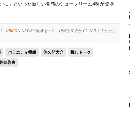
むに」といった新しい食感のシュークリーム4種が登場
り、
ORICON NEWS
の記事を元に、内容を変更せずにリライトしたも
演
バラエティ番組
佐久間大介
推しトーク
趣味告白