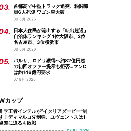
03.
首都高で中型トラック追突、税関職
員6人死傷 ワゴン車大破
08 8月 2026
04.
日本人住民が流出する「転出超過」
自治体ランキング 1位大阪市、2位
名古屋市、3位横浜市
08 8月 2026
05.
バルサ、ロドリ獲得へ約82億円超
の初回オファー提示も拒否…マンC
は約146億円要求
07 8月 2026
Wカップ
昨季王者インテルが“イタリアダービー”制
す！ディマルコ先制弾、ユヴェントスは1
点差に迫るも敗戦
08 8月 2026