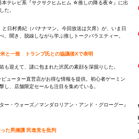
日本テレビ系『サクサクヒムヒム ☆推しの降る夜☆』に出
した。
an）と日村勇紀（バナナマン。今回放送は欠席）が、いま日
べ、聞き、脱線しながら学ぶ推しトークバラエティー。
米と一致 トランプ氏との協議後Xで表明
佑も迎えて、謎に包まれた沢尻の素顔を深掘りした。
ンピューター直営店がお得な情報を提供。初心者ゲーミン
撃し、店舗限定セールも注目を集めている。
ター・ウォーズ／マンダロリアン・アンド・グローグー』
った男擁護 民進党を批判