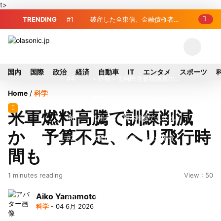
t>
TRENDING
#1
破産した全東信、金融債権者リ
スト公開 最高額は約220億円
#2
破産した全東信、債権者63金融
機関リスト判明 銀行が半数、最大は近
#3
プロ野球2026年、勝ち組と負
国内
国際
政治
経済
自動車
IT
エンタメ
スポーツ
畿産業信組
け組の明暗 阪神完売も動員伸び悩む球
#4
＜訃報＞元自民党参院議員の藤
Home
/
科学
団
野公孝氏が死去、78歳 妻は料理研究家
#5
東芝、かつてのライバル日立の
米軍燃料高騰で訓練削減
の真紀子氏
元社長が取締役に就任—再上場に向け視
#6
九州ガス、熊本地震で八代地区
か 予算不足、ヘリ飛行時
界良好
のガス供給停止 「2次災害防止」を理
#7
破産した全東信、最大債権者は
間も
由に
近畿産業信組の219億円 地銀やノンバ
#8
犬猫食禁止法案、維新が各党と
1 minutes reading
View : 50
ンクにも影響拡大
調整 中華料理店の提供に懸念
#9
トイレの暑さ対策に最適？ 山善
Aiko Yamamoto
「人感センサー搭載ファン付LEDミニラ
#10
破産したカード決済代行大手
科学
- 04 6月 2026
イト」を試してみた
「全東信」債権者リスト公開、金融機関