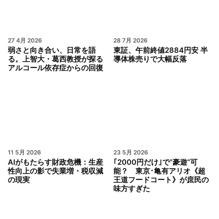
27 4月 2026
28 7月 2026
弱さと向き合い、日常を語
東証、午前終値2884円安 半
る。上智大・葛西教授が探る
導体株売りで大幅反落
アルコール依存症からの回復
11 5月 2026
23 5月 2026
AIがもたらす財政危機：生産
｢2000円だけ｣で”豪遊”可
性向上の影で失業増・税収減
能？ 東京･亀有アリオ《超
の現実
王道フードコート》が庶民の
味方すぎた