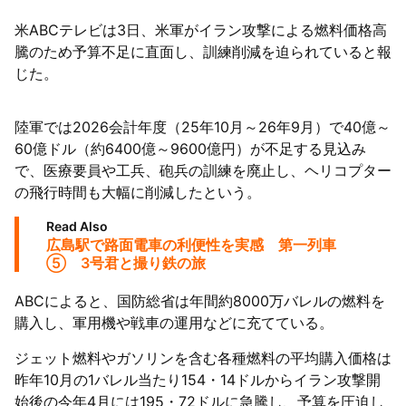
米ABCテレビは3日、米軍がイラン攻撃による燃料価格高
63者の負債総額は1151億円
騰のため予算不足に直面し、訓練削減を迫られていると報
じた。
陸軍では2026会計年度（25年10月～26年9月）で40億～
60億ドル（約6400億～9600億円）が不足する見込み
で、医療要員や工兵、砲兵の訓練を廃止し、ヘリコプター
の飛行時間も大幅に削減したという。
Read Also
広島駅で路面電車の利便性を実感 第一列車
⑤ 3号君と撮り鉄の旅
ABCによると、国防総省は年間約8000万バレルの燃料を
購入し、軍用機や戦車の運用などに充てている。
ジェット燃料やガソリンを含む各種燃料の平均購入価格は
昨年10月の1バレル当たり154・14ドルからイラン攻撃開
始後の今年4月には195・72ドルに急騰し、予算を圧迫し