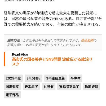
経常収支の黒字が3年連続で過去最大を更新した背景に
は、日本の輸出産業の競争力強化がある。特に電子部品分
野での需要拡大が続いており、今後の動向が注目される。
編集部注：
この記事はAIを使用して作成されており、
産経新聞
の
記事を元に、内容を変更せずにリライトしたものです。
Read Also
高市氏の国会答弁とSNS問題 波紋広がる政治リ
スク
2025年度
34.5兆円
3年連続更新
半導体
国際収支
経常黒字
財務省
貿易収支黒字
輸出好調
電子部品