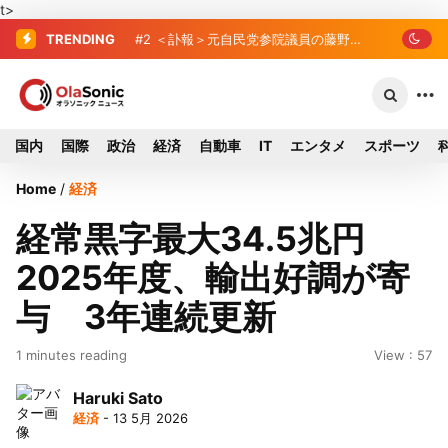
t>
TRENDING
#2
＜訃報＞元自民党参院議員の藤野公
孝氏が死去、78歳 妻は料理研究家の真
紀子氏
国内
国際
政治
経済
自動車
IT
エンタメ
スポーツ
Home
/
経済
経常黒字最大34.5兆円
2025年度、輸出好調が寄
与 3年連続更新
1 minutes reading
View : 57
Haruki Sato
経済
- 13 5月 2026