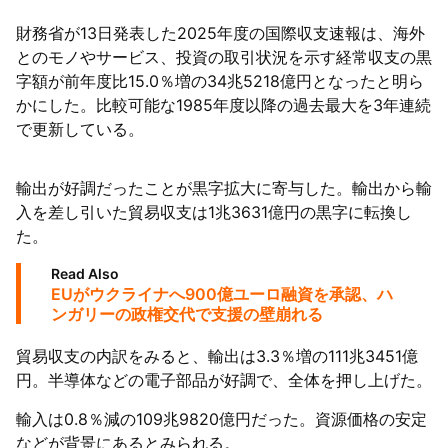
財務省が13日発表した2025年度の国際収支速報は、海外
とのモノやサービス、投資の取引状況を示す経常収支の黒
字額が前年度比15.0％増の34兆5218億円となったと明ら
かにした。比較可能な1985年度以降の過去最大を3年連続
で更新している。
輸出が好調だったことが黒字拡大に寄与した。輸出から輸
入を差し引いた貿易収支は1兆3631億円の黒字に転換し
た。
Read Also
EUがウクライナへ900億ユーロ融資を承認、ハ
ンガリーの政権交代で支援の壁崩れる
貿易収支の内訳をみると、輸出は3.3％増の111兆3451億
円。半導体などの電子部品が好調で、全体を押し上げた。
輸入は0.8％減の109兆9820億円だった。資源価格の安定
などが背景にあるとみられる。