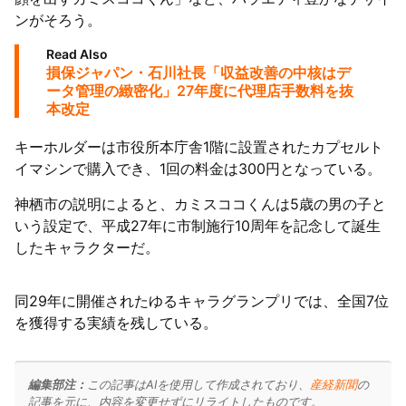
ンがそろう。
Read Also
損保ジャパン・石川社長「収益改善の中核はデ
ータ管理の緻密化」27年度に代理店手数料を抜
本改定
キーホルダーは市役所本庁舎1階に設置されたカプセルト
イマシンで購入でき、1回の料金は300円となっている。
神栖市の説明によると、カミスココくんは5歳の男の子と
いう設定で、平成27年に市制施行10周年を記念して誕生
したキャラクターだ。
同29年に開催されたゆるキャラグランプリでは、全国7位
を獲得する実績を残している。
編集部注：
この記事はAIを使用して作成されており、
産経新聞
の
記事を元に、内容を変更せずにリライトしたものです。