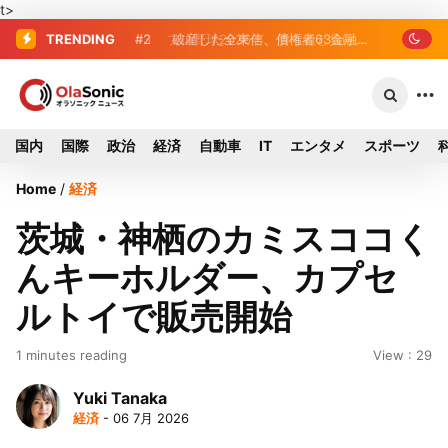
t>
TRENDING
#2
#3
プロ野球2026年、勝ち組と負け組の
破産した全東信、債権者63金融
機関リスト判明 銀行が半数、最大は近
明暗 阪神完売も動員伸び悩む球団
畿産業信組
国内
国際
政治
経済
自動車
IT
エンタメ
スポーツ
Home
/
経済
茨城・神栖のカミスココく
んキーホルダー、カプセ
ルトイで販売開始
1 minutes reading
View : 29
Yuki Tanaka
経済
- 06 7月 2026