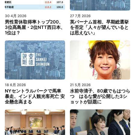
30 4月 2026
27 7月 2026
男性育休取得率トップ200、
英バーナム首相、早期総選挙
3位髙島屋・2位NTT西日本、
を否定「人々が望んでいると
1位は？
は思えない」
18 6月 2026
21 5月 2026
NYセントラルパークで馬車
水前寺清子、80歳でもはつら
暴走、インド人観光客死亡 安
つ はるな愛が公開した3シ
全懸念高まる
ョットが話題に