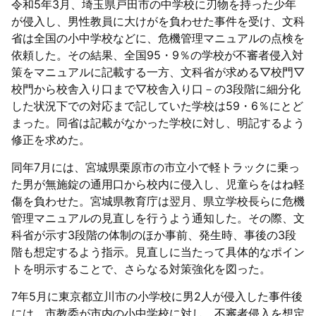
令和5年3月、埼玉県戸田市の中学校に刃物を持った少年
が侵入し、男性教員に大けがを負わせた事件を受け、文科
省は全国の小中学校などに、危機管理マニュアルの点検を
依頼した。その結果、全国95・9％の学校が不審者侵入対
策をマニュアルに記載する一方、文科省が求める▽校門▽
校門から校舎入り口まで▽校舎入り口－の3段階に細分化
した状況下での対応まで記していた学校は59・6％にとど
まった。同省は記載がなかった学校に対し、明記するよう
修正を求めた。
同年7月には、宮城県栗原市の市立小で軽トラックに乗っ
た男が無施錠の通用口から校内に侵入し、児童らをはね軽
傷を負わせた。宮城県教育庁は翌月、県立学校長らに危機
管理マニュアルの見直しを行うよう通知した。その際、文
科省が示す3段階の体制のほか事前、発生時、事後の3段
階も想定するよう指示。見直しに当たって具体的なポイン
トを明示することで、さらなる対策強化を図った。
7年5月に東京都立川市の小学校に男2人が侵入した事件後
には、市教委が市内の小中学校に対し、不審者侵入を想定