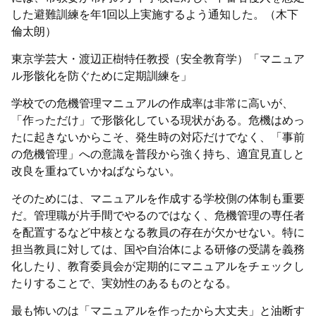
した避難訓練を年1回以上実施するよう通知した。（木下
倫太朗）
東京学芸大・渡辺正樹特任教授（安全教育学）「マニュア
ル形骸化を防ぐために定期訓練を」
学校での危機管理マニュアルの作成率は非常に高いが、
「作っただけ」で形骸化している現状がある。危機はめっ
たに起きないからこそ、発生時の対応だけでなく、「事前
の危機管理」への意識を普段から強く持ち、適宜見直しと
改良を重ねていかねばならない。
そのためには、マニュアルを作成する学校側の体制も重要
だ。管理職が片手間でやるのではなく、危機管理の専任者
を配置するなど中核となる教員の存在が欠かせない。特に
担当教員に対しては、国や自治体による研修の受講を義務
化したり、教育委員会が定期的にマニュアルをチェックし
たりすることで、実効性のあるものとなる。
最も怖いのは「マニュアルを作ったから大丈夫」と油断す