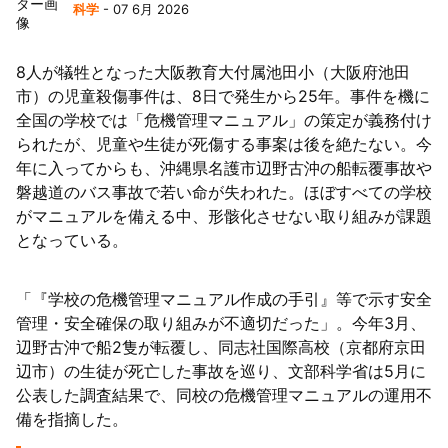
科学
- 07 6月 2026
8人が犠牲となった大阪教育大付属池田小（大阪府池田
市）の児童殺傷事件は、8日で発生から25年。事件を機に
全国の学校では「危機管理マニュアル」の策定が義務付け
られたが、児童や生徒が死傷する事案は後を絶たない。今
年に入ってからも、沖縄県名護市辺野古沖の船転覆事故や
磐越道のバス事故で若い命が失われた。ほぼすべての学校
がマニュアルを備える中、形骸化させない取り組みが課題
となっている。
「『学校の危機管理マニュアル作成の手引』等で示す安全
管理・安全確保の取り組みが不適切だった」。今年3月、
辺野古沖で船2隻が転覆し、同志社国際高校（京都府京田
辺市）の生徒が死亡した事故を巡り、文部科学省は5月に
公表した調査結果で、同校の危機管理マニュアルの運用不
備を指摘した。