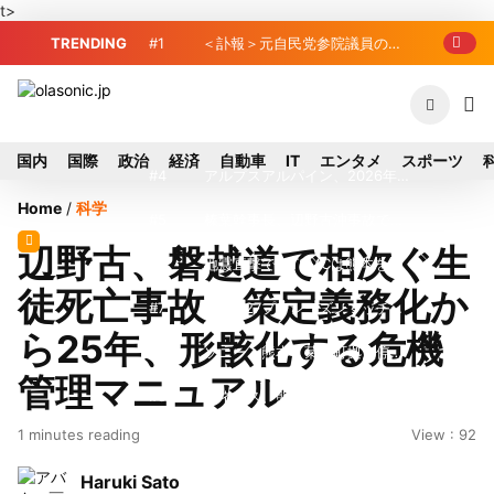
t>
TRENDING
#1
＜訃報＞元自民党参院議員の藤
野公孝氏が死去、78歳 妻は料理研究家
#2
東芝、かつてのライバル日立の
の真紀子氏
元社長が取締役に就任—再上場に向け視
#3
九州ガス、熊本地震で八代地区
国内
国際
政治
経済
自動車
IT
エンタメ
スポーツ
界良好
のガス供給停止 「2次災害防止」を理
#4
アルプスアルパイン、2026年8
Home
/
科学
由に
月1日付人事異動を発表
#5
榛葉幹事長、辺野古沖事故で
辺野古、磐越道で相次ぐ生
「地元メディアの報道不足」指摘 那覇
#6
地震直撃でもTSMCは熊本を見
徒死亡事故 策定義務化か
訪問中
限らない…先端半導体工場建設は継続
#7
2026-27プレシーズンマッチ放
ら25年、形骸化する危機
送・配信日程まとめ
#8
ソニー、熊本・菊陽町拠点停
管理マニュアル
止 復旧見通し立たず 半導体集積地に
#9
ルネサス、熊本地震で被災の錦
1 minutes reading
View : 92
懸念
工場が生産能力全回復…川尻工場は8月5
#10
トラスコ中山、取締役数見篤
Haruki Sato
日再開
氏が退任