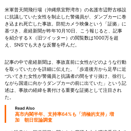
米軍普天間飛行場（沖縄県宜野湾市）の名護市辺野古移設
63者の負債総額は1151億円
に抗議していた女性を制止した警備員が、ダンプカーに巻
き込まれ死亡した事故。防犯カメラ映像という「証拠」に
基づき、産経新聞が昨年10月10日、こう報じると、記事
を紹介するＸ（旧ツイッター）の閲覧数は1000万を超
え、SNSでも大きな反響を呼んだ。
記事の中で産経新聞は、事故直前に女性がどのような行動
を取っていたかを詳細に伝えた。「歩道後方から足早に近
づいてきた女性が警備員と抗議者の間をすり抜け、徐行し
ながら国道に向かうダンプカーの前に出ていた」という記
述は、事故の経緯を裏付ける重要な証拠として注目され
た。
Read Also
高市内閣半年、支持率64%も「消極的支持」増
加 朝日世論調査