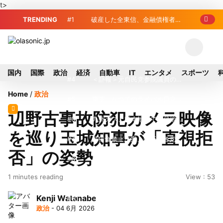
t>
TRENDING
#1
破産した全東信、金融債権者リ
スト公開 最高額は約220億円
#2
破産した全東信、債権者63金融
機関リスト判明 銀行が半数、最大は近
#3
プロ野球2026年、勝ち組と負
国内
国際
政治
経済
自動車
IT
エンタメ
スポーツ
畿産業信組
け組の明暗 阪神完売も動員伸び悩む球
#4
＜訃報＞元自民党参院議員の藤
Home
/
政治
団
野公孝氏が死去、78歳 妻は料理研究家
#5
東芝、かつてのライバル日立の
辺野古事故防犯カメラ映像
の真紀子氏
元社長が取締役に就任—再上場に向け視
#6
九州ガス、熊本地震で八代地区
を巡り玉城知事が「直視拒
界良好
のガス供給停止 「2次災害防止」を理
#7
犬猫食禁止法案、維新が各党と
否」の姿勢
由に
調整 中華料理店の提供に懸念
#8
破産した全東信、最大債権者は
1 minutes reading
View : 53
近畿産業信組の219億円 地銀やノンバ
#9
トイレの暑さ対策に最適？ 山善
Kenji Watanabe
ンクにも影響拡大
「人感センサー搭載ファン付LEDミニラ
#10
破産したカード決済代行大手
政治
- 04 6月 2026
イト」を試してみた
「全東信」債権者リスト公開、金融機関