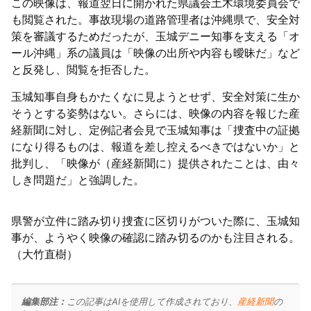
この映像は、報道翌日に開かれた県議会土木環境委員会で
も閲覧された。事故現場の道路管理者は沖縄県で、安全対
策を審議するためだったが、玉城デニー知事を支える「オ
ール沖縄」系の議員は「映像の出所や内容も曖昧だ」など
と反発し、閲覧を拒否した。
玉城知事自身もかたくなに見ようとせず、安全対策に生か
そうとする姿勢はない。さらには、映像の内容を報じた産
経新聞に対し、定例記者会見で玉城知事は「捜査中の証拠
になり得るものは、報道を差し控えるべきではないか」と
批判し、「映像が（産経新聞に）提供されたことは、由々
しき問題だ」と強調した。
県警が立件に踏み切り捜査に区切りがついた際に、玉城知
事が、ようやく映像の確認に踏み切るのかも注目される。
（大竹直樹）
編集部注：
この記事はAIを使用して作成されており、
産経新聞
の