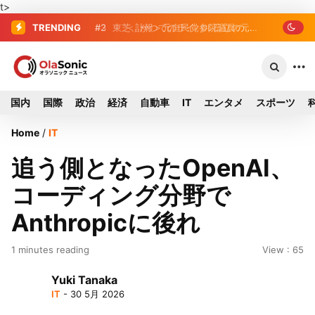
t>
TRENDING
#2
#3
東芝、かつてのライバル日立の元社
＜訃報＞元自民党参院議員の藤
野公孝氏が死去、78歳 妻は料理研究家
長が取締役に就任—再上場に向け視界良
の真紀子氏
好
国内
国際
政治
経済
自動車
IT
エンタメ
スポーツ
Home
/
IT
追う側となったOpenAI、
コーディング分野で
Anthropicに後れ
1 minutes reading
View : 65
Yuki Tanaka
IT
- 30 5月 2026