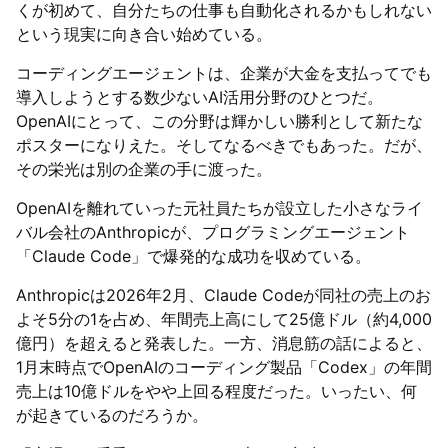
くが初めて、自分たちの仕事も自動化されるかもしれない
という現実に向き合い始めている。
コーディングエージェントは、企業が大金を支払ってでも
導入しようとする数少ないAI活用分野のひとつだ。
OpenAIにとって、この分野は輝かしい勝利として新たな
ポスターになりえた。そしてなるべきでもあった。だが、
その栄光は別の企業の手に渡った。
OpenAIを離れていった元社員たちが設立した小さなライ
バル会社のAnthropicが、プログラミングエージェント
「Claude Code」で爆発的な成功を収めている。
Anthropicは2026年2月、Claude Codeが同社の売上のお
よそ5分の1を占め、年間売上高にして25億ドル（約4,000
億円）を超えると発表した。一方、消息筋の話によると、
1月末時点でOpenAIのコーディング製品「Codex」の年間
売上は10億ドルをやや上回る程度だった。いったい、何
が起きているのだろうか。