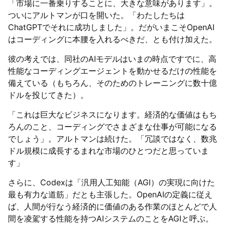
「市場に一番乗りすることに、大きな意味があります」。
ついにアルトマンが口を開いた。「わたしたちは
ChatGPTでそれに成功しました」。だがいまこそOpenAI
はコーディングに本腰を入れるべきだ、とも付け加えた。
彼の考えでは、同社のAIモデルはいまの時点ですでに、高
性能なコーディングエージェントを動かせるだけの性能を
備えている（もちろん、そのためのトレーニングに数十億
ドルを投じてきた）。
「これは巨大なビジネスになります。経済的な価値はもち
ろんのこと、コーディングでさまざまな仕事が可能になる
でしょう」。アルトマンは続けた。「冗談ではなく、数兆
ドル規模に成長するまれな市場のひとつだと思っていま
す」
さらに、Codexは「汎用人工知能（AGI）の実現に向けた
最も有力な道筋」だとも主張した。OpenAIの定義に従え
ば、人間が行なう経済的に価値のある作業のほとんどで人
間を凌駕する性能を持つAIシステムのことをAGIと呼ぶ。