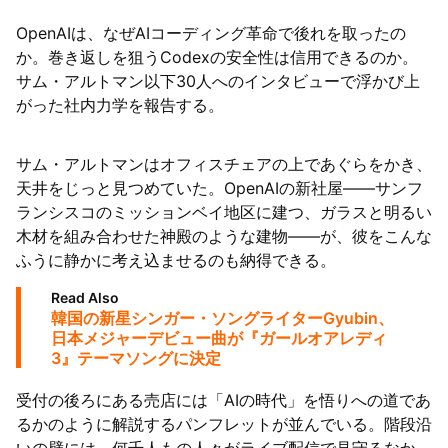
OpenAIは、なぜAIコーディング革命で後れを取ったの
か。巻き返しを狙うCodexの安全性は信用できるのか。
サム・アルトマン以下30人へのインタビューで浮かび上
がった社内力学を報告する。
サム・アルトマンはオフィスチェアの上であぐらをかき、
天井をじっと見つめていた。OpenAIの新社屋――サンフ
ランシスコのミッションベイ地区に建つ、ガラスと明るい
木材を組み合わせた神殿のような建物――が、彼をこんな
ふうに静かに考え込ませるのも納得できる。
Read Also
韓国の新星シンガー・ソングライターGyubin、
日本メジャーデビュー曲が『ガールオアレディ
3』テーマソングに決定
受付の後ろにある売店には「AIの時代」を悟りへの道であ
るかのように解説するパンフレットが並んでいる。階段沿