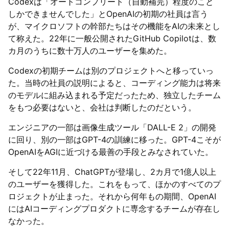
Codexは「オートコンプリート（自動補完）程度のこと
しかできませんでした」とOpenAIの初期の社員は言う
が、マイクロソフトの幹部たちはその機能をAIの未来とし
て称えた。22年に一般公開されたGitHub Copilotは、数
カ月のうちに数十万人のユーザーを集めた。
Codexの初期チームは別のプロジェクトへと移っていっ
た。当時の社員の説明によると、コーディング能力は将来
のモデルに組み込まれる予定だったため、独立したチーム
をもつ必要はないと、会社は判断したのだという。
エンジニアの一部は画像生成ツール「DALL-E 2」の開発
に回り、別の一部はGPT-4の訓練に移った。GPT-4こそが
OpenAIをAGIに近づける最善の手段とみなされていた。
そして22年11月、ChatGPTが登場し、2カ月で1億人以上
のユーザーを獲得した。これをもって、ほかのすべてのプ
ロジェクトが止まった。それから何年もの期間、OpenAI
にはAIコーディングプロダクトに専念するチームが存在し
なかった。