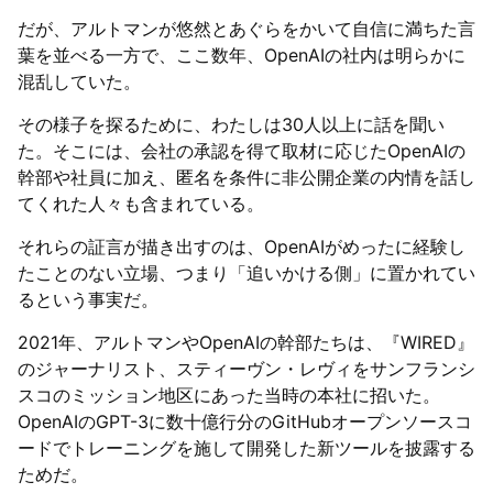
だが、アルトマンが悠然とあぐらをかいて自信に満ちた言
葉を並べる一方で、ここ数年、OpenAIの社内は明らかに
混乱していた。
その様子を探るために、わたしは30人以上に話を聞い
た。そこには、会社の承認を得て取材に応じたOpenAIの
幹部や社員に加え、匿名を条件に非公開企業の内情を話し
てくれた人々も含まれている。
それらの証言が描き出すのは、OpenAIがめったに経験し
たことのない立場、つまり「追いかける側」に置かれてい
るという事実だ。
2021年、アルトマンやOpenAIの幹部たちは、『WIRED』
のジャーナリスト、スティーヴン・レヴィをサンフランシ
スコのミッション地区にあった当時の本社に招いた。
OpenAIのGPT-3に数十億行分のGitHubオープンソースコ
ードでトレーニングを施して開発した新ツールを披露する
ためだ。