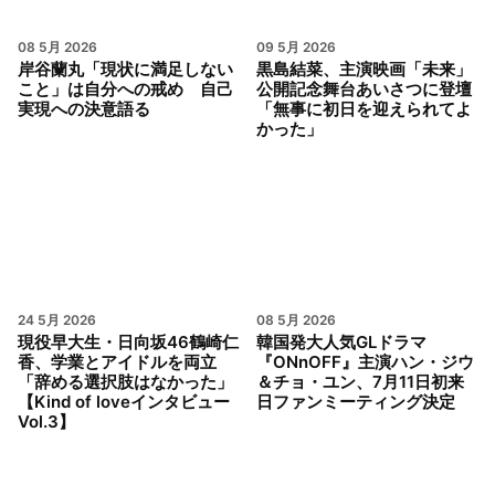
08 5月 2026
09 5月 2026
岸谷蘭丸「現状に満足しない
黒島結菜、主演映画「未来」
こと」は自分への戒め 自己
公開記念舞台あいさつに登壇
実現への決意語る
「無事に初日を迎えられてよ
かった」
24 5月 2026
08 5月 2026
現役早大生・日向坂46鶴崎仁
韓国発大人気GLドラマ
香、学業とアイドルを両立
『ONnOFF』主演ハン・ジウ
「辞める選択肢はなかった」
＆チョ・ユン、7月11日初来
【Kind of loveインタビュー
日ファンミーティング決定
Vol.3】