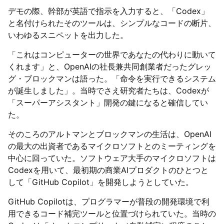
デモの際、幹部が英語で指示を入力すると、「Codex」
と名付けられたそのツールは、シンプルなコードの断片、
いわゆるスニペットを出力した。
「これはコンピューターの世界であなたの代わりに動いて
くれます」と、OpenAIの社長兼共同創業者だったグレッ
グ・ブロックマンは語った。「命令を実行できるシステム
が誕生しました」。当時でさえ研究者たちは、Codexが
「スーパーアシスタント」開発の鍵になると確信してい
た。
そのころのアルトマンとブロックマンの生活は、OpenAI
の最大の出資者であるマイクロソフトとのミーティングを
中心に回っていた。ソフトウェア大手のマイクロソフトは
Codexを用いて、最初期の商業AIプロダクトのひとつと
して「GitHub Copilot」を開発しようとしていた。
GitHub Copilotは、プログラマーが普段の開発環境で利
用できるコード補完ツールと位置づけられていた。当時の