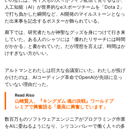
いの壁には、何千人もの人々がライブ配信で見守るなか、
人工知能（AI）が世界的なeスポーツチームを「Dota 2」
で打ち負かした瞬間など、AI開発のマイルストーンとなっ
た出来事を記念するポスターが飾られている。
廊下では、研究者たちが神聖なグッズを身につけて行き来
していた。ある人のシャツには「優れたリサーチには時間
がかかる」と書かれていた。だが理想を言えば、時間はか
けすぎない方がいい。
アルトマンとわたしは巨大な会議室にいた。わたしが投げ
かけたのは、AIコーディング革命でOpenAIが先頭に立っ
ていない理由だった。
Read Also
山崎賢人、『キングダム 魂の決戦』ワールドプ
レミアで興奮語る「最高に興奮しています」
数百万ものソフトウェアエンジニアがプログラミング作業
をAIに委ねるようになり、シリコンバレーで働く人々の多