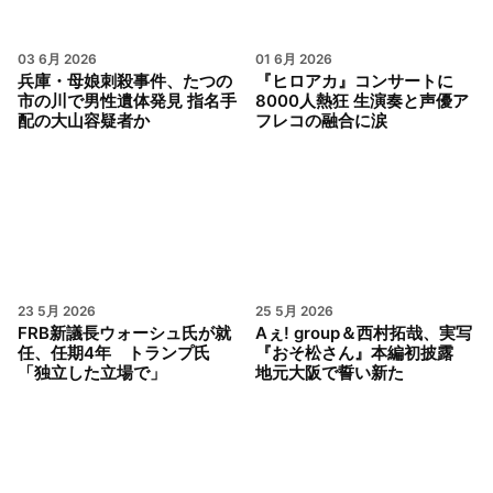
03 6月 2026
01 6月 2026
兵庫・母娘刺殺事件、たつの
『ヒロアカ』コンサートに
市の川で男性遺体発見 指名手
8000人熱狂 生演奏と声優ア
配の大山容疑者か
フレコの融合に涙
23 5月 2026
25 5月 2026
FRB新議長ウォーシュ氏が就
Aぇ! group＆西村拓哉、実写
任、任期4年 トランプ氏
『おそ松さん』本編初披露
「独立した立場で」
地元大阪で誓い新た