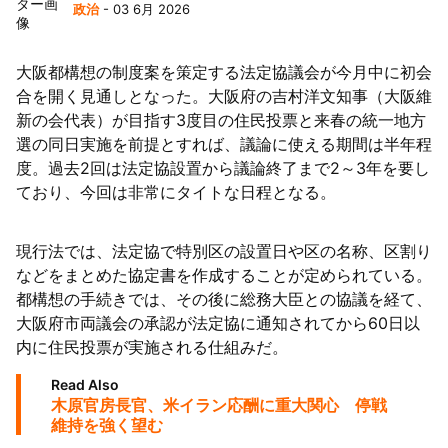
政治
- 03 6月 2026
63者の負債総額は1151億円
大阪都構想の制度案を策定する法定協議会が今月中に初会
合を開く見通しとなった。大阪府の吉村洋文知事（大阪維
新の会代表）が目指す3度目の住民投票と来春の統一地方
選の同日実施を前提とすれば、議論に使える期間は半年程
度。過去2回は法定協設置から議論終了まで2～3年を要し
ており、今回は非常にタイトな日程となる。
現行法では、法定協で特別区の設置日や区の名称、区割り
などをまとめた協定書を作成することが定められている。
都構想の手続きでは、その後に総務大臣との協議を経て、
大阪府市両議会の承認が法定協に通知されてから60日以
内に住民投票が実施される仕組みだ。
Read Also
木原官房長官、米イラン応酬に重大関心 停戦
維持を強く望む