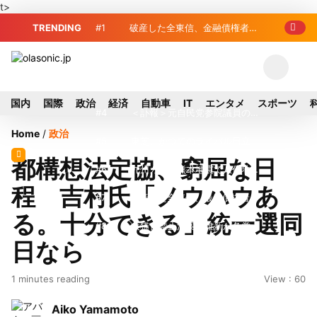
t>
TRENDING
#1
破産した全東信、金融債権者リ
スト公開 最高額は約220億円
#2
破産した全東信、債権者63金融
機関リスト判明 銀行が半数、最大は近
#3
プロ野球2026年、勝ち組と負
国内
国際
政治
経済
自動車
IT
エンタメ
スポーツ
畿産業信組
け組の明暗 阪神完売も動員伸び悩む球
#4
＜訃報＞元自民党参院議員の藤
Home
/
政治
団
野公孝氏が死去、78歳 妻は料理研究家
#5
東芝、かつてのライバル日立の
都構想法定協、窮屈な日
の真紀子氏
元社長が取締役に就任—再上場に向け視
#6
九州ガス、熊本地震で八代地区
程 吉村氏「ノウハウあ
界良好
のガス供給停止 「2次災害防止」を理
#7
破産した全東信、最大債権者は
る。十分できる」統一選同
由に
近畿産業信組の219億円 地銀やノンバ
#8
犬猫食禁止法案、維新が各党と
日なら
ンクにも影響拡大
調整 中華料理店の提供に懸念
#9
トイレの暑さ対策に最適？ 山善
1 minutes reading
View : 60
「人感センサー搭載ファン付LEDミニラ
#10
破産したカード決済代行大手
Aiko Yamamoto
イト」を試してみた
「全東信」債権者リスト公開、金融機関