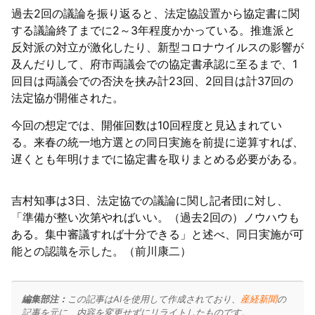
過去2回の議論を振り返ると、法定協設置から協定書に関
する議論終了までに2～3年程度かかっている。推進派と
反対派の対立が激化したり、新型コロナウイルスの影響が
及んだりして、府市両議会での協定書承認に至るまで、1
回目は両議会での否決を挟み計23回、2回目は計37回の
法定協が開催された。
今回の想定では、開催回数は10回程度と見込まれてい
る。来春の統一地方選との同日実施を前提に逆算すれば、
遅くとも年明けまでに協定書を取りまとめる必要がある。
吉村知事は3日、法定協での議論に関し記者団に対し、
「準備が整い次第やればいい。（過去2回の）ノウハウも
ある。集中審議すれば十分できる」と述べ、同日実施が可
能との認識を示した。（前川康二）
編集部注：
この記事はAIを使用して作成されており、
産経新聞
の
記事を元に、内容を変更せずにリライトしたものです。