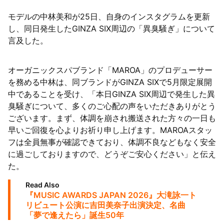
モデルの中林美和が25日、自身のインスタグラムを更新
し、同日発生したGINZA SIX周辺の「異臭騒ぎ」について
言及した。
オーガニックスパブランド「MAROA」のプロデューサー
を務める中林は、同ブランドがGINZA SIXで5月限定展開
中であることを受け、「本日GINZA SIX周辺で発生した異
臭騒ぎについて、多くのご心配の声をいただきありがとう
ございます。まず、体調を崩され搬送された方々の一日も
早いご回復を心よりお祈り申し上げます。MAROAスタッ
フは全員無事が確認できており、体調不良などもなく安全
に過ごしておりますので、どうぞご安心ください」と伝え
た。
Read Also
『MUSIC AWARDS JAPAN 2026』大滝詠一ト
リビュート公演に吉田美奈子出演決定、名曲
「夢で逢えたら」誕生50年