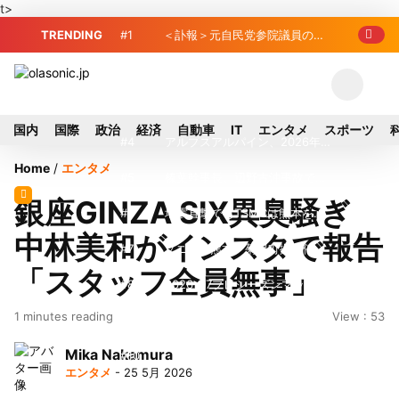
t>
TRENDING
#1
＜訃報＞元自民党参院議員の藤
野公孝氏が死去、78歳 妻は料理研究家
#2
東芝、かつてのライバル日立の
の真紀子氏
元社長が取締役に就任—再上場に向け視
#3
九州ガス、熊本地震で八代地区
国内
国際
政治
経済
自動車
IT
エンタメ
スポーツ
界良好
のガス供給停止 「2次災害防止」を理
#4
アルプスアルパイン、2026年8
Home
/
エンタメ
由に
月1日付人事異動を発表
#5
榛葉幹事長、辺野古沖事故で
銀座GINZA SIX異臭騒ぎ
「地元メディアの報道不足」指摘 那覇
#6
地震直撃でもTSMCは熊本を見
中林美和がインスタで報告
訪問中
限らない…先端半導体工場建設は継続
#7
ソニー、熊本・菊陽町拠点停
「スタッフ全員無事」
止 復旧見通し立たず 半導体集積地に
#8
2026-27プレシーズンマッチ放
1 minutes reading
View : 53
懸念
送・配信日程まとめ
#9
窓破損で乗客の体が機外に吸い
Mika Nakamura
出される ギリシャ発航空機が緊急着陸
#10
トラスコ中山、取締役数見篤
エンタメ
- 25 5月 2026
氏が退任