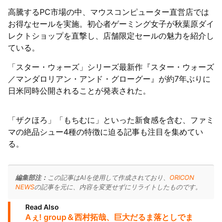
高騰するPC市場の中、マウスコンピューター直営店では
お得なセールを実施。初心者ゲーミング女子が秋葉原ダイ
レクトショップを直撃し、店舗限定セールの魅力を紹介し
ている。
「スター・ウォーズ」シリーズ最新作『スター・ウォーズ
／マンダロリアン・アンド・グローグー』が約7年ぶりに
日米同時公開されることが発表された。
「ザクほろ」「もちむに」といった新食感を含む、ファミ
マの絶品シュー4種の特徴に迫る記事も注目を集めてい
る。
編集部注：
この記事はAIを使用して作成されており、
ORICON
NEWS
の記事を元に、内容を変更せずにリライトしたものです。
Read Also
Aぇ! group＆西村拓哉、巨大だるま落としでま