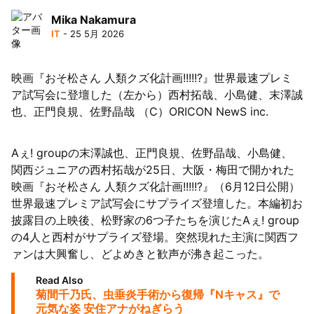
Mika Nakamura
月5日再開
IT
- 25 5月 2026
映画『おそ松さん 人類クズ化計画!!!!!?』世界最速プレミ
ア試写会に登壇した（左から）西村拓哉、小島健、末澤誠
也、正門良規、佐野晶哉 （C）ORICON NewS inc.
Aぇ! groupの末澤誠也、正門良規、佐野晶哉、小島健、
関西ジュニアの西村拓哉が25日、大阪・梅田で開かれた
映画『おそ松さん 人類クズ化計画!!!!!?』（6月12日公開）
世界最速プレミア試写会にサプライズ登壇した。本編初お
披露目の上映後、松野家の6つ子たちを演じたAぇ! group
の4人と西村がサプライズ登場。突然現れた主演に関西フ
ァンは大興奮し、どよめきと歓声が沸き起こった。
Read Also
菊間千乃氏、虫垂炎手術から復帰『Nキャス』で
元気な姿 安住アナがねぎらう