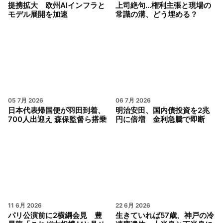
提携拡大 欧州AIインフラと
上司絶句…権利主張と現場の
モデル展開を加速
常識の溝、どう埋める？
05 7月 2026
06 7月 2026
日本代表帰国便が羽田到着、
明治安田、国内債投資を2兆
700人出迎え 森保監督ら搭乗
円に倍増 金利急騰で即断
11 6月 2026
22 6月 2026
パリ公演前に2横綱会見 豊
生きていれば57歳、神戸の冷