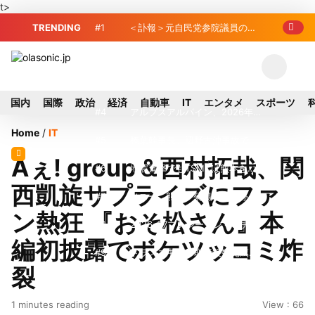
t>
TRENDING
#1
＜訃報＞元自民党参院議員の藤
野公孝氏が死去、78歳 妻は料理研究家
#2
東芝、かつてのライバル日立の
の真紀子氏
元社長が取締役に就任—再上場に向け視
#3
九州ガス、熊本地震で八代地区
国内
国際
政治
経済
自動車
IT
エンタメ
スポーツ
界良好
のガス供給停止 「2次災害防止」を理
#4
アルプスアルパイン、2026年8
Home
/
IT
由に
月1日付人事異動を発表
#5
榛葉幹事長、辺野古沖事故で
Aぇ! group＆西村拓哉、関
「地元メディアの報道不足」指摘 那覇
#6
地震直撃でもTSMCは熊本を見
西凱旋サプライズにファ
訪問中
限らない…先端半導体工場建設は継続
#7
ソニー、熊本・菊陽町拠点停
ン熱狂 『おそ松さん』本
止 復旧見通し立たず 半導体集積地に
#8
2026-27プレシーズンマッチ放
編初披露でボケツッコミ炸
懸念
送・配信日程まとめ
#9
トラスコ中山、取締役数見篤氏
裂
が退任
#10
ルネサス、熊本地震で被災の
1 minutes reading
View : 66
錦工場が生産能力全回復…川尻工場は8