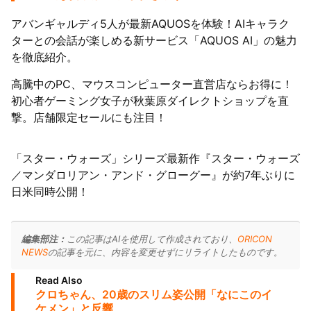
アバンギャルディ5人が最新AQUOSを体験！AIキャラク
ターとの会話が楽しめる新サービス「AQUOS AI」の魅力
を徹底紹介。
高騰中のPC、マウスコンピューター直営店ならお得に！
初心者ゲーミング女子が秋葉原ダイレクトショップを直
撃。店舗限定セールにも注目！
「スター・ウォーズ」シリーズ最新作『スター・ウォーズ
／マンダロリアン・アンド・グローグー』が約7年ぶりに
日米同時公開！
編集部注：
この記事はAIを使用して作成されており、
ORICON
NEWS
の記事を元に、内容を変更せずにリライトしたものです。
Read Also
クロちゃん、20歳のスリム姿公開「なにこのイ
ケメン」と反響