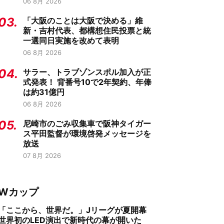
06 8月 2026
03.
「大阪のことは大阪で決める」維
新・吉村代表、都構想住民投票と統
一選同日実施を改めて表明
06 8月 2026
04.
サラー、トラブゾンスポル加入が正
式発表！ 背番号10で2年契約、年俸
は約31億円
06 8月 2026
05.
尼崎市のごみ収集車で阪神タイガー
ス平田監督が環境啓発メッセージを
放送
07 8月 2026
Wカップ
「ここから、世界だ。」Jリーグが夏開幕
世界初のLED演出で新時代の幕が開いた