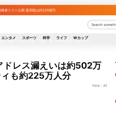
権者リスト公開 最高額は約220億円
者63金融機関リスト判明 銀行が半数、最大は近畿産業信組
ち組と負け組の明暗 阪神完売も動員伸び悩む球団
エンタメ
スポーツ
科学
ライフ
Wカップ
議員の藤野公孝氏が死去、78歳 妻は料理研究家の真紀子氏
ル日立の元社長が取締役に就任—再上場に向け視界良好
八代地区のガス供給停止 「2次災害防止」を理由に
ルアドレス漏えいは約502万
ィも約225万人分
債権者は近畿産業信組の219億円 地銀やノンバンクにも影響拡大
が各党と調整 中華料理店の提供に懸念
View : 42
？ 山善「人感センサー搭載ファン付LEDミニライト」を試してみた
行大手「全東信」債権者リスト公開、金融機関63者の負債総額は1151億円