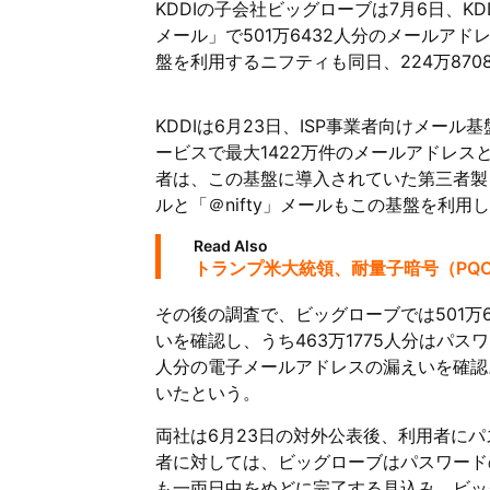
KDDIの子会社ビッグローブは7月6日、KD
メール」で501万6432人分のメールアドレ
盤を利用するニフティも同日、224万87
KDDIは6月23日、ISP事業者向けメー
ービスで最大1422万件のメールアドレ
者は、この基盤に導入されていた第三者製ソ
ルと「＠nifty」メールもこの基盤を利
Read Also
トランプ米大統領、耐量子暗号（PQ
その後の調査で、ビッグローブでは501万643
いを確認し、うち463万1775人分はパス
人分の電子メールアドレスの漏えいを確認。
いたという。
両社は6月23日の対外公表後、利用者に
者に対しては、ビッグローブはパスワード
も一両日中をめどに完了する見込み。ビッ