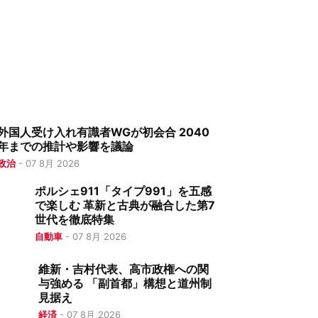
外国人受け入れ有識者WGが初会合 2040
年までの推計や影響を議論
政治
-
07 8月 2026
ポルシェ911「タイプ991」を五感
で楽しむ 革新と古典が融合した第7
世代を徹底特集
自動車
-
07 8月 2026
維新・吉村代表、高市政権への関
与強める 「副首都」構想と道州制
見据え
経済
-
07 8月 2026