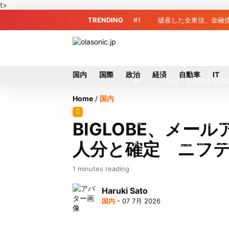
t>
TRENDING
#1
破産した全東信、金融債
#2
破産した全東信、債権
#3
プロ野球2026年、勝
国内
国際
政治
経済
自動車
IT
#4
＜訃報＞元自民党参院
Home
/
国内
#5
東芝、かつてのライバ
#6
九州ガス、熊本地震で
BIGLOBE、メー
人分と確定 ニフテ
#7
破産した全東信、最大
#8
犬猫食禁止法案、維新
1 minutes reading
#9
トイレの暑さ対策に最適
Haruki Sato
国内
- 07 7月 2026
#10
破産したカード決済代