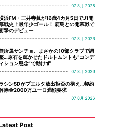
07 8月 2026
横浜FM・三井寺眞が16歳4カ月5日でJ1開
幕戦史上最年少ゴール！ 鹿島との開幕戦で
衝撃のデビュー
07 8月 2026
無所属サンチョ、まさかの10部クラブで調
整…原石を輝かせたドルトムントも“コンデ
ィション懸念”で動けず
07 8月 2026
ラシンSDがプエルタ放出拒否の構え…契約
解除金2000万ユーロ満額要求
07 8月 2026
Latest Post