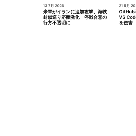
13 7月 2026
21 5月 20
米軍がイランに追加攻撃、海峡
GitH
封鎖巡り応酬激化 停戦合意の
VS C
行方不透明に
を侵害 