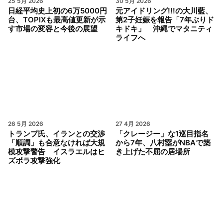
25 5月 2026
30 5月 2026
日経平均史上初の6万5000円
元アイドリング!!!の大川藍、
台、TOPIXも最高値更新が示
第2子妊娠を報告「7年ぶりド
す市場の変容と今後の展望
キドキ」 沖縄でマタニティ
ライフへ
26 5月 2026
27 4月 2026
トランプ氏、イランとの交渉
「クレージー」な1巡目指名
「順調」も合意なければ大規
から7年、八村塁がNBAで築
模攻撃警告 イスラエルはヒ
き上げた不屈の居場所
ズボラ攻撃強化