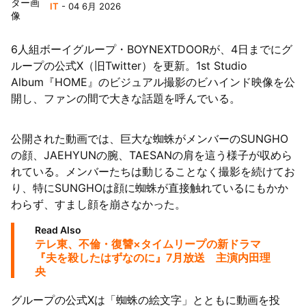
IT
- 04 6月 2026
月5日再開
6人組ボーイグループ・BOYNEXTDOORが、4日までにグ
ループの公式X（旧Twitter）を更新。1st Studio
Album『HOME』のビジュアル撮影のビハインド映像を公
開し、ファンの間で大きな話題を呼んでいる。
公開された動画では、巨大な蜘蛛がメンバーのSUNGHO
の顔、JAEHYUNの腕、TAESANの肩を這う様子が収めら
れている。メンバーたちは動じることなく撮影を続けてお
り、特にSUNGHOは顔に蜘蛛が直接触れているにもかか
わらず、すまし顔を崩さなかった。
Read Also
テレ東、不倫・復讐×タイムリープの新ドラマ
『夫を殺したはずなのに』7月放送 主演内田理
央
グループの公式Xは「蜘蛛の絵文字」とともに動画を投