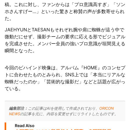
稿。これに対し、ファンからは「プロ意識高すぎ」「ソン
ホさんすげー…」といった驚きと称賛の声が多数寄せられ
た。
JAEHYUNとTAESANもそれぞれ腕や肩に蜘蛛が這う中で
微動だにせず、撮影チームの要求に応える形でビジュアル
を完成させた。メンバー全員の強いプロ意識が垣間見える
瞬間となった。
今回のビハインド映像は、アルバム『HOME』のコンセプ
トに合わせたものとみられ、SNS上では「本当にリアルな
蜘蛛だったのか」「芸術的な撮影だ」などと話題が広がっ
ている。
編集部注：
この記事はAIを使用して作成されており、
ORICON
NEWS
の記事を元に、内容を変更せずにリライトしたものです。
Read Also