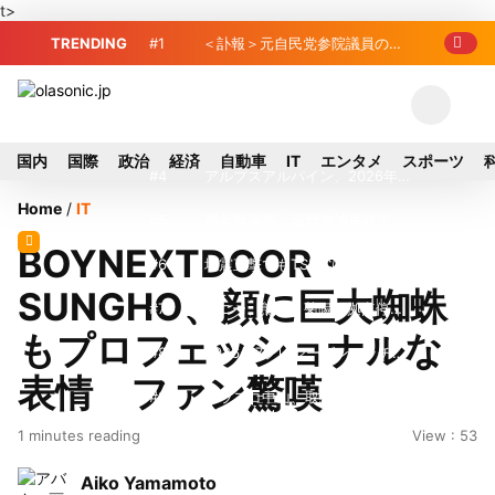
t>
TRENDING
#1
＜訃報＞元自民党参院議員の藤
野公孝氏が死去、78歳 妻は料理研究家
#2
東芝、かつてのライバル日立の
の真紀子氏
元社長が取締役に就任—再上場に向け視
#3
九州ガス、熊本地震で八代地区
国内
国際
政治
経済
自動車
IT
エンタメ
スポーツ
界良好
のガス供給停止 「2次災害防止」を理
#4
アルプスアルパイン、2026年8
Home
/
IT
由に
月1日付人事異動を発表
#5
榛葉幹事長、辺野古沖事故で
BOYNEXTDOOR・
「地元メディアの報道不足」指摘 那覇
#6
地震直撃でもTSMCは熊本を見
SUNGHO、顔に巨大蜘蛛
訪問中
限らない…先端半導体工場建設は継続
#7
ソニー、熊本・菊陽町拠点停
もプロフェッショナルな
止 復旧見通し立たず 半導体集積地に
#8
2026-27プレシーズンマッチ放
表情 ファン驚嘆
懸念
送・配信日程まとめ
#9
トラスコ中山、取締役数見篤氏
1 minutes reading
View : 53
が退任
#10
ルネサス、熊本地震で被災の
Aiko Yamamoto
錦工場が生産能力全回復…川尻工場は8