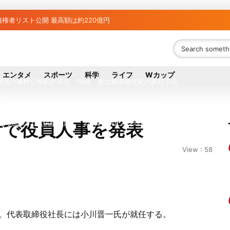
権者リスト公開 最高額は約220億円
者63金融機関リスト判明 銀行が半数、最大は近畿産業信組
ち組と負け組の明暗 阪神完売も動員伸び悩む球団
エンタメ
スポーツ
科学
ライフ
Wカップ
議員の藤野公孝氏が死去、78歳 妻は料理研究家の真紀子氏
ル日立の元社長が取締役に就任—再上場に向け視界良好
八代地区のガス供給停止 「2次災害防止」を理由に
日付で役員人事を発表
が各党と調整 中華料理店の提供に懸念
View : 58
債権者は近畿産業信組の219億円 地銀やノンバンクにも影響拡大
？ 山善「人感センサー搭載ファン付LEDミニライト」を試してみた
行大手「全東信」債権者リスト公開、金融機関63者の負債総額は1151億円
た。代表取締役社長には小川晋一氏が就任する。