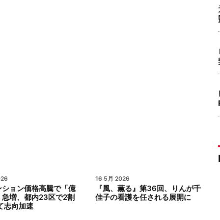
026
16 5月 2026
ンション価格高騰で「億
『風、薫る』第36回、りんが千
急増、都内23区で2割
佳子の看護を任される展開に
て志向加速