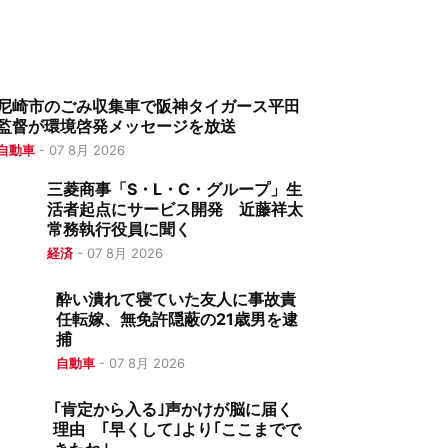
尼崎市のごみ収集車で阪神タイガース平田
監督が環境啓発メッセージを放送
自動車
-
07 8月 2026
三菱商事「S・L・C・グループ」生
活者起点にサービス開発 近藤祥太
常務執行役員に聞く
経済
-
07 8月 2026
酔い潰れて寝ていた友人に事故責
任転嫁、無免許隠蔽の21歳男を逮
捕
自動車
-
07 8月 2026
｢肯定から入る｣声かけが脳に届く
理由 ｢早くして｣より｢ここまでで