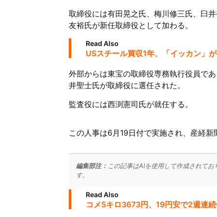
取締役には有田晃之氏、梅川修三氏、臼井
友裕氏が新任取締役として加わる。
Read Also
USスチール買収1年、「イッカン」
外部からは東宝の取締役専務執行役員であ
井聖士氏が取締役に選任された。
監査役には西渕憲司氏が就任する。
この人事は6月19日付で実施され、産経新
編集部注：
この記事はAIを使用して作成されてお
す。
Read Also
コメ5キロ3673円、19円安で2週