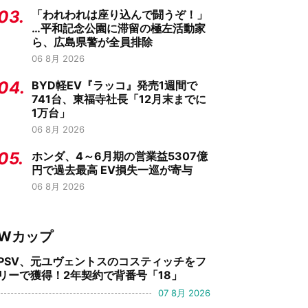
03.
「われわれは座り込んで闘うぞ！」
…平和記念公園に滞留の極左活動家
ら、広島県警が全員排除
06 8月 2026
04.
BYD軽EV『ラッコ』発売1週間で
741台、東福寺社長「12月末までに
1万台」
06 8月 2026
05.
ホンダ、4～6月期の営業益5307億
円で過去最高 EV損失一巡が寄与
06 8月 2026
Wカップ
PSV、元ユヴェントスのコスティッチをフ
リーで獲得！2年契約で背番号「18」
07 8月 2026