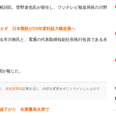
裕詞氏、菅野達也氏が留任し、フジテレビ報道局長の川野
がカギ 日本製鉄が26年度利益大幅改善へ
る市川南氏と、電通の代表取締役副社長執行役員である永
聞が報じた。
り、
産経新聞
の記事を元に、内容を変更せずにリライトしたもので
連続値下がり 在庫量高水準で