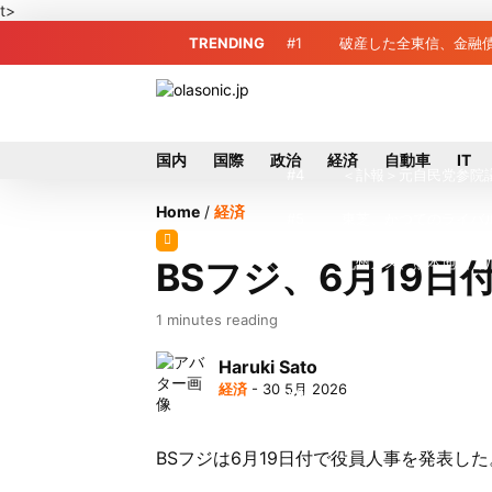
t>
TRENDING
#1
破産した全東信、金融債
#2
破産した全東信、債権
#3
プロ野球2026年、勝
国内
国際
政治
経済
自動車
IT
#4
＜訃報＞元自民党参院
Home
/
経済
#5
東芝、かつてのライバ
#6
九州ガス、熊本地震で
BSフジ、6月19
#7
犬猫食禁止法案、維新
1 minutes reading
#8
破産した全東信、最大
Haruki Sato
経済
- 30 5月 2026
#9
トイレの暑さ対策に最適
#10
破産したカード決済代
BSフジは6月19日付で役員人事を発表し