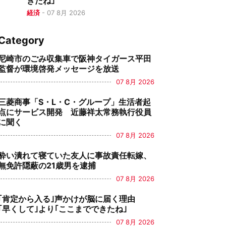
きたね｣
経済
-
07 8月 2026
Category
尼崎市のごみ収集車で阪神タイガース平田
監督が環境啓発メッセージを放送
07 8月 2026
三菱商事「S・L・C・グループ」生活者起
点にサービス開発 近藤祥太常務執行役員
に聞く
07 8月 2026
酔い潰れて寝ていた友人に事故責任転嫁、
無免許隠蔽の21歳男を逮捕
07 8月 2026
｢肯定から入る｣声かけが脳に届く理由
｢早くして｣より｢ここまでできたね｣
07 8月 2026