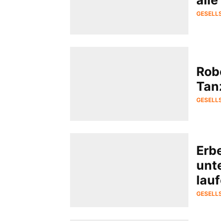
GESELL
Robo
Tan
GESELL
Erb
unt
lau
GESELL