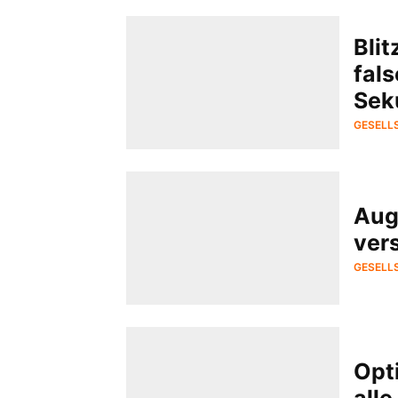
Blit
fals
Sek
GESELL
Aug
ver
GESELL
Opt
alle