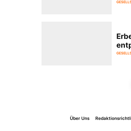
GESELL
Erb
ent
GESELL
Über Uns
Redaktionsrichtl