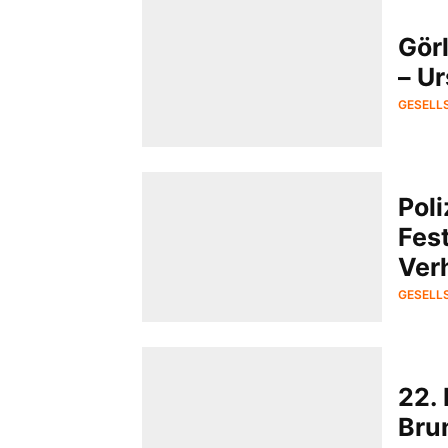
Görl
– U
GESELL
Poli
Fes
Ver
GESELL
22.
Bru