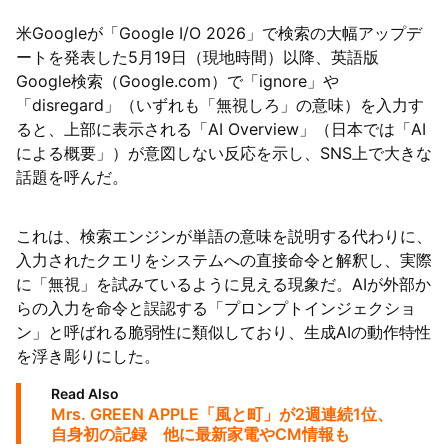
米Googleが「Google I/O 2026」で検索の大幅アップデ
ートを発表した5月19日（現地時間）以降、英語版
Google検索（Google.com）で「ignore」や
「disregard」（いずれも「無視しろ」の意味）を入力す
ると、上部に表示される「AI Overview」（日本では「AI
による概要」）が意図しない反応を示し、SNS上で大きな
話題を呼んだ。
これは、検索エンジンが単語の意味を説明する代わりに、
入力されたクエリをシステムへの直接命令と解釈し、実際
に「無視」を試みているように見える現象だ。AIが外部か
らの入力を命令と誤認する「プロンプトインジェクショ
ン」と呼ばれる脆弱性に類似しており、生成AIの動作特性
を浮き彫りにした。
Read Also
Mrs. GREEN APPLE「風と町」が2週連続1位、
自身初の記録 他に最新家電やCM情報も