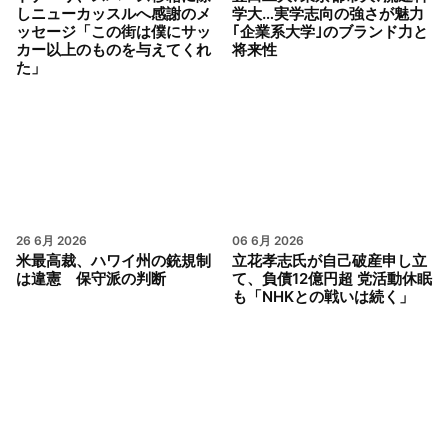
しニューカッスルへ感謝のメ
学大…実学志向の強さが魅力
ッセージ「この街は僕にサッ
｢企業系大学｣のブランド力と
カー以上のものを与えてくれ
将来性
た」
26 6月 2026
06 6月 2026
米最高裁、ハワイ州の銃規制
立花孝志氏が自己破産申し立
は違憲 保守派の判断
て、負債12億円超 党活動休眠
も「NHKとの戦いは続く」