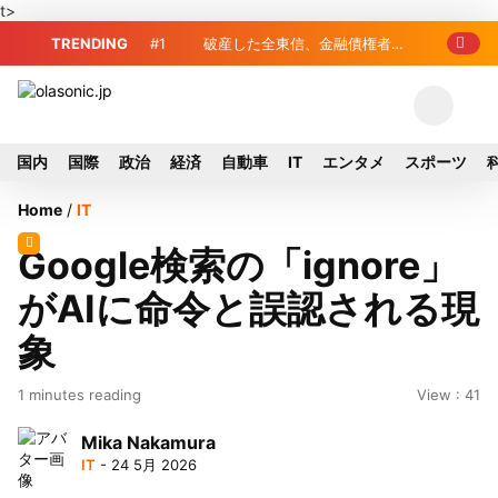
t>
TRENDING
#1
破産した全東信、金融債権者リ
、金融庁が融資先金
スト公開 最高額は約220億円
査開始
国内
国際
政治
経済
自動車
IT
エンタメ
スポーツ
Home
/
IT
Google検索の「ignore」
がAIに命令と誤認される現
象
1 minutes reading
View : 41
Mika Nakamura
IT
- 24 5月 2026