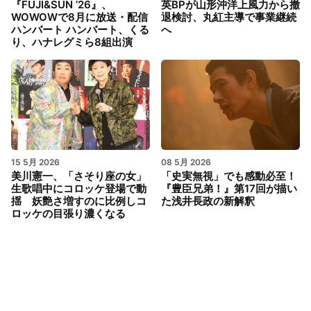
『FUJI&SUN ’26』、
英BPが山形沖洋上風力から撤
WOWOWで8月に放送・配信
退検討、丸紅主導で事業継続
ハンバート ハンバート、くる
へ
り、ハナレグミら8組出演
15 5月 2026
08 5月 2026
美川憲一、「さそり座の女」
「史実無視」でも感動必至！
生歌唱中にコロッケ登場で動
『豊臣兄弟！』第17回が描い
揺 妖艶さ増すのに比例しコ
た浅井長政の新解釈
ロッケの目張り濃くなる