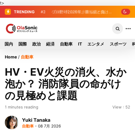
t>
TRENDING
#2
#3
＜訃報＞元自民党参院議員の藤野公
プロ野球2026年、勝ち組と負
け組の明暗 阪神完売も動員伸び悩む球
孝氏が死去、78歳 妻は料理研究家の真
団
紀子氏
国内
国際
政治
経済
自動車
IT
エンタメ
スポーツ
Home
/
自動車
HV・EV火災の消火、水か
泡か？ 消防隊員の命がけ
の見極めと課題
1 minutes reading
View : 52
Yuki Tanaka
自動車
- 08 7月 2026