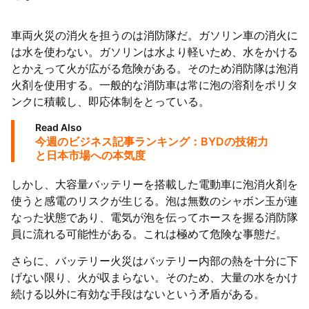
車両火災の消火を担うのは消防隊だ。ガソリン車の消火に
は水を使わない。ガソリンは水より軽いため、水をかける
とかえって火が広がる危険がある。そのため消防隊は泡消
火剤を使用する。一般的な消防車は常に泡の溶剤をポリタ
ンクに積載し、即応体制をとっている。
Read Also
今週のビジネス記事ランキング：BYDの技術力
と日本市場への本気度
しかし、大容量バッテリーを搭載した電動車に泡消火剤を
使うと感電のリスクが生じる。泡は無数のシャボン玉が連
なった状態であり、電気が泡を伝ってホースを握る消防隊
員に流れる可能性がある。これは極めて危険な事態だ。
さらに、バッテリー火災はバッテリー内部の熱を十分に下
げない限り、火が収まらない。そのため、大量の水をかけ
続ける以外に有効な手段はないという矛盾がある。