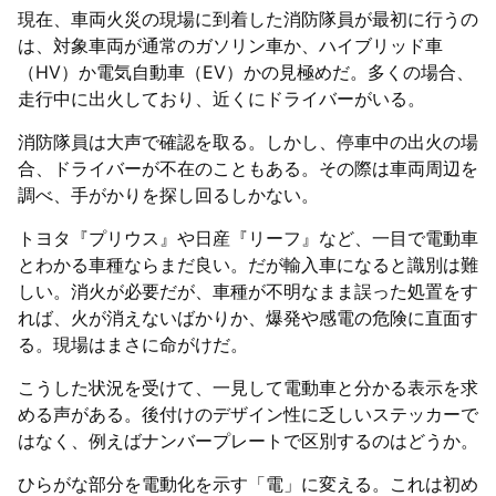
現在、車両火災の現場に到着した消防隊員が最初に行うの
は、対象車両が通常のガソリン車か、ハイブリッド車
（HV）か電気自動車（EV）かの見極めだ。多くの場合、
走行中に出火しており、近くにドライバーがいる。
消防隊員は大声で確認を取る。しかし、停車中の出火の場
合、ドライバーが不在のこともある。その際は車両周辺を
調べ、手がかりを探し回るしかない。
トヨタ『プリウス』や日産『リーフ』など、一目で電動車
とわかる車種ならまだ良い。だが輸入車になると識別は難
しい。消火が必要だが、車種が不明なまま誤った処置をす
れば、火が消えないばかりか、爆発や感電の危険に直面す
る。現場はまさに命がけだ。
こうした状況を受けて、一見して電動車と分かる表示を求
める声がある。後付けのデザイン性に乏しいステッカーで
はなく、例えばナンバープレートで区別するのはどうか。
ひらがな部分を電動化を示す「電」に変える。これは初め