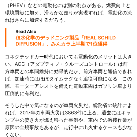
（PHEV）などの電動化には別の利点がある。燃費向上と
環境貢献に加え、滑らかな走りが実現すれば、電動化の流
れはさらに加速するだろう。
Read Also
積水化学のデッドニング製品「REAL SCHILD
DIFFUSION」、みんカラ上半期で1位獲得
コネクテッドカー時代においても電動化のメリットは大き
い。ACC（アダプティブ・クルーズコントロール）は前
方車両との車間維持に効果的だが、前方車両と通信できれ
ば、加速時にはほぼタイムラグなく追従可能になる。この
際、モーターアシストを備えた電動車両はガソリン車より
圧倒的に有利だ。
そうした中で気になるのが車両火災だ。総務省の統計によ
れば、2017年の車両火災は3863件に上る。過去にはキャ
ンプ中の焚き火が燃え移った事例や、車内での溶接作業が
原因の全焼事故もあるが、走行中に出火するケースも少な
くない。