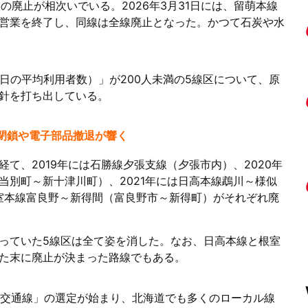
の廃止が相次いでいる。2026年3月31日には、留萌本線
営業を終了し、同線は全線廃止となった。かつて石炭や水
1日の平均利用者数）」が200人未満の5線区について、原
針を打ち出している。
場閉鎖や電子部品撤退が響く
て、2019年には石勝線夕張支線（夕張市内）、2020年
当別町～新十津川町）、2021年には日高本線鵡川～様似
根室本線富良野～新得間（富良野市～新得町）がそれぞれ廃
っていた5線区は全て姿を消した。なお、日高本線と根室
た末に廃止が決まった路線でもある。
地方交通線」の選定が始まり、北海道でも多くのローカル線