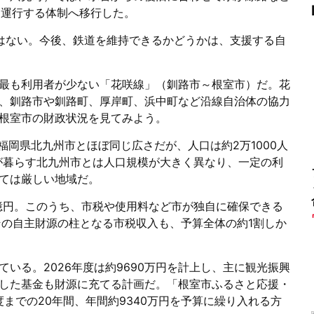
を運行する体制へ移行した。
はない。今後、鉄道を維持できるかどうかは、支援する自
最も利用者が少ない「花咲線」（釧路市～根室市）だ。花
、釧路市や釧路町、厚岸町、浜中町など沿線自治体の協力
根室市の財政状況を見てみよう。
福岡県北九州市とほぼ同じ広さだが、人口は約2万1000人
人が暮らす北九州市とは人口規模が大きく異なり、一定の利
ては厳しい地域だ。
6億円。このうち、市税や使用料など市が独自に確保できる
その自主財源の柱となる市税収入も、予算全体の約1割しか
いる。2026年度は約9690万円を計上し、主に観光振興
した基金も財源に充てる計画だ。「根室市ふるさと応援・
度までの20年間、年間約9340万円を予算に繰り入れる方