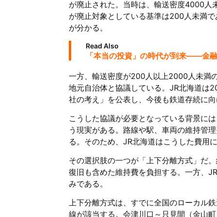
が廃止された。当時は、輸送密度4000人
が廃止対象としている基準は200人未満
が分かる。
Read Also
「本当の投資」の時代が到来——金
一方、輸送密度が200人以上2000人未
地元自治体と協議している。JR北海道は2
社の考え」を公表し、今後も鉄道存続に向
こうした協議が必要となっている背景には
う現実がある。路線や駅、車両の維持管理
る。そのため、JR北海道はこうした費用
その選択肢の一つが「上下分離方式」だ。
復旧も含めた維持費を負担する。一方、J
みである。
上下分離方式は、すでに全国のローカル鉄
線が該当する。会津川口～只見間（金山町