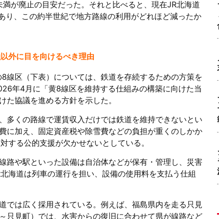
未満が廃止の目安だった。それと比べると、現在JR北海道
であり、この約半世紀で地方路線の利用がどれほど減ったか
融以外に目を向けるべき理由
満の8線区（下表）については、鉄道を存続するための方策を
026年4月に「黄8線区を維持する仕組みの構築に向けた当
けた協議を進める方針を示した。
、多くの路線で運賃収入だけでは鉄道を維持できないとい
費に加え、固定資産税や除雪費などの負担が重くのしかか
に対する公的支援が欠かせないとしている。
線路や駅といった設備は自治体などが保有・管理し、災害
R北海道は列車の運行を担い、設備の使用料を支払う仕組
道では広く採用されている。例えば、福島県内を走る只見
～只見町）では、水害からの復旧に合わせて県が線路など