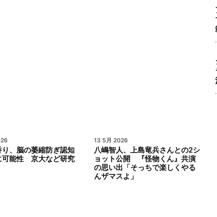
026
13 5月 2026
香り、脳の萎縮防ぎ認知
八嶋智人、上島竜兵さんとの2シ
に可能性 京大など研究
ョット公開 『怪物くん』共演
の思い出「そっちで楽しくやる
んザマスよ」