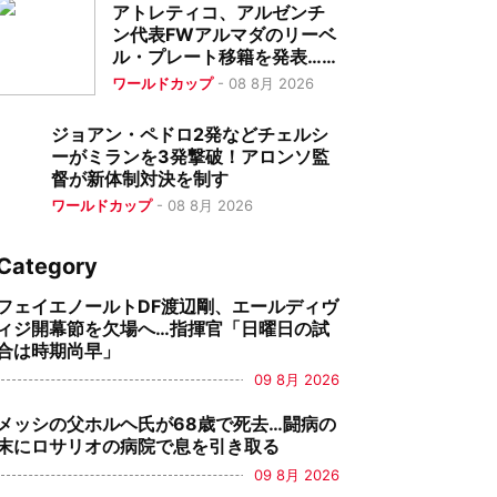
アトレティコ、アルゼンチ
ン代表FWアルマダのリーベ
ル・プレート移籍を発表…移
籍金約36億円は同国史上最
ワールドカップ
-
08 8月 2026
高額
ジョアン・ペドロ2発などチェルシ
ーがミランを3発撃破！アロンソ監
督が新体制対決を制す
ワールドカップ
-
08 8月 2026
Category
フェイエノールトDF渡辺剛、エールディヴ
ィジ開幕節を欠場へ…指揮官「日曜日の試
合は時期尚早」
09 8月 2026
メッシの父ホルヘ氏が68歳で死去…闘病の
末にロサリオの病院で息を引き取る
09 8月 2026