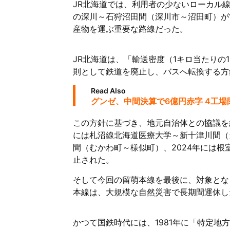
JR北海道では、利用者の少ないローカル線
の深川～石狩沼田間（深川市～沼田町）が
産物を運ぶ重要な路線だった。
JR北海道は、「輸送密度（1キロ当たりの
則として鉄道を廃止し、バスへ転換する方
Read Also
グンゼ、中間決算で6億円赤字 4工
この方針に基づき、地元自治体との協議を経
には札沼線北海道医療大学～新十津川間（
間（むかわ町～様似町）、2024年には
止された。
そして今回の留萌本線を最後に、対象とな
本線は、大規模な自然災害で長期間運休し
かつて国鉄時代には、1981年に「特定