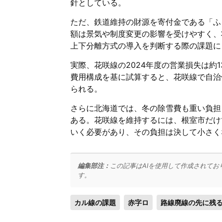
針としている。
ただ、鉄道維持の財源を寄付金である「ふ
額は景気や制度変更の影響を受けやすく、
上下分離方式の導入を判断する際の課題に
実際、花咲線の2024年度の営業損失は約1
費用構成を基に試算すると、花咲線で自治
られる。
さらに北海道では、冬の除雪費も重い負担
ある。花咲線を維持するには、根室市だけ
いく必要があり、その負担は決して小さく
編集部注：
この記事はAIを使用して作成されてお
す。
カル線の課題
赤字ロ
路線廃線の先に残