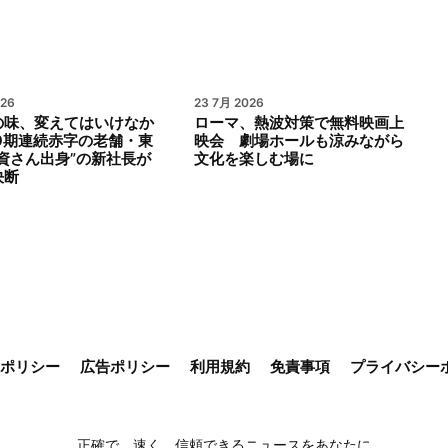
026
23 7月 2026
の味、変えてはいけなか
ローマ、熱波対策で無料映画上
9期連続赤字の老舗・東
映会 劇場ホールも涼みながら
資さん出身”の新社長が
文化を楽しむ場に
決断
ieポリシー
広告ポリシー
利用規約
免責事項
プライバシー
正確で、速く、信頼できるニュースをあなたに