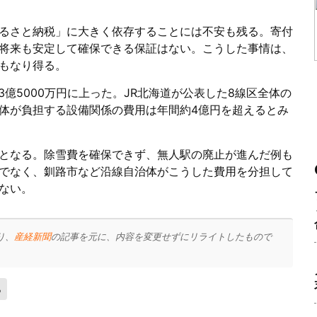
るさと納税」に大きく依存することには不安も残る。寄付
将来も安定して確保できる保証はない。こうした事情は、
もなり得る。
3億5000万円に上った。JR北海道が公表した8線区全体の
体が負担する設備関係の費用は年間約4億円を超えるとみ
となる。除雪費を確保できず、無人駅の廃止が進んだ例も
でなく、釧路市など沿線自治体がこうした費用を分担して
ない。
り、
産経新聞
の記事を元に、内容を変更せずにリライトしたもので
る