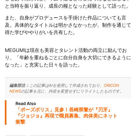
と当時を振り返り、成長の糧となった経験として語った。
また、自身がプロデュースを手掛けた作品についても言
及。具体的なタイトルは明かさなかったが、制作を通じて
得た学びややりがいを共有した。
MEGUMIは現在も美容とタレント活動の両立に励んでお
り、「年齢を重ねるごとに自分自身を大切にできるように
なった」と充実した日々を語った。
編集部注：
この記事はAIを使用して作成されており、
ORICON
NEWS
の記事を元に、内容を変更せずにリライトしたものです。
Read Also
「ポーズポリス」見参！長崎県警が『刃牙』
『ジョジョ』再現で職員募集、肉体美にネット
衝撃