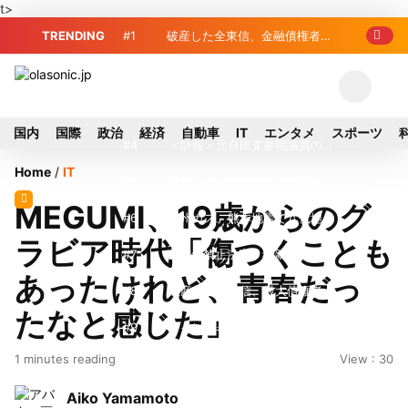
t>
TRENDING
#1
破産した全東信、金融債権者リ
スト公開 最高額は約220億円
#2
破産した全東信、債権者63金融
機関リスト判明 銀行が半数、最大は近
#3
プロ野球2026年、勝ち組と負
国内
国際
政治
経済
自動車
IT
エンタメ
スポーツ
畿産業信組
け組の明暗 阪神完売も動員伸び悩む球
#4
＜訃報＞元自民党参院議員の藤
Home
/
IT
団
野公孝氏が死去、78歳 妻は料理研究家
#5
東芝、かつてのライバル日立の
MEGUMI、19歳からのグ
の真紀子氏
元社長が取締役に就任—再上場に向け視
#6
九州ガス、熊本地震で八代地区
ラビア時代「傷つくことも
界良好
のガス供給停止 「2次災害防止」を理
#7
犬猫食禁止法案、維新が各党と
あったけれど、青春だっ
由に
調整 中華料理店の提供に懸念
#8
破産した全東信、最大債権者は
たなと感じた」
近畿産業信組の219億円 地銀やノンバ
#9
トイレの暑さ対策に最適？ 山善
1 minutes reading
View : 30
ンクにも影響拡大
「人感センサー搭載ファン付LEDミニラ
#10
破産したカード決済代行大手
Aiko Yamamoto
イト」を試してみた
「全東信」債権者リスト公開、金融機関