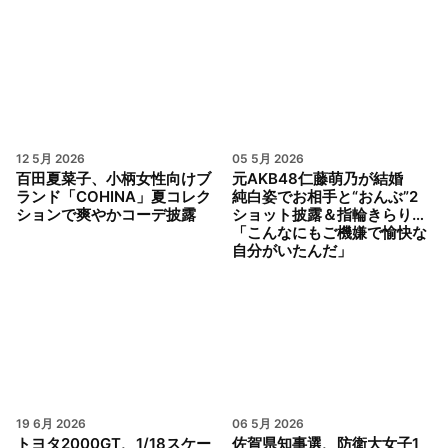
12 5月 2026
05 5月 2026
百田夏菜子、小柄女性向けブ
元AKB48仁藤萌乃が結婚
ランド「COHINA」夏コレク
純白姿でお相手と“おんぶ”2
ションで爽やかコーデ披露
ショット披露＆指輪きらり…
「こんなにもご機嫌で愉快な
自分がいたんだ」
19 6月 2026
06 5月 2026
トヨタ2000GT、1/18スケー
佐賀県知事選、防衛大女子1