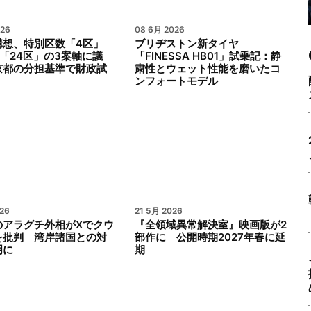
026
08 6月 2026
構想、特別区数「4区」
ブリヂストン新タイヤ
「24区」の3案軸に議
「FINESSA HB01」試乗記：静
京都の分担基準で財政試
粛性とウェット性能を磨いたコ
ンフォートモデル
26
21 5月 2026
のアラグチ外相がXでクウ
『全領域異常解決室』映画版が2
を批判 湾岸諸国との対
部作に 公開時期2027年春に延
明に
期