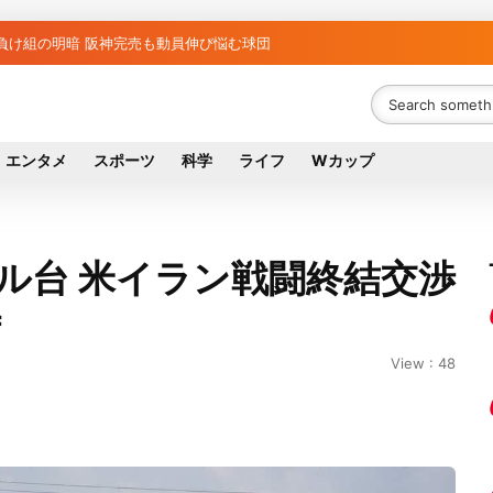
と負け組の明暗 阪神完売も動員伸び悩む球団
エンタメ
スポーツ
科学
ライフ
Wカップ
ドル台 米イラン戦闘終結交渉
待
View : 48