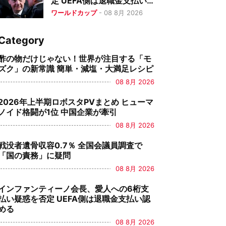
定 UEFA側は退職金支払い
認める
ワールドカップ
-
08 8月 2026
Category
酢の物だけじゃない！世界が注目する「モ
ズク」の新常識 簡単・減塩・大満足レシピ
08 8月 2026
2026年上半期ロボスタPVまとめ ヒューマ
ノイド格闘が1位 中国企業が牽引
08 8月 2026
戦没者遺骨収容0.7％ 全国会議員調査で
「国の責務」に疑問
08 8月 2026
インファンティーノ会長、愛人への6桁支
払い疑惑を否定 UEFA側は退職金支払い認
める
08 8月 2026