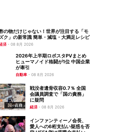
酢の物だけじゃない！世界が注目する「モ
ズク」の新常識 簡単・減塩・大満足レシピ
経済
-
08 8月 2026
2026年上半期ロボスタPVまとめ
ヒューマノイド格闘が1位 中国企業
が牽引
自動車
-
08 8月 2026
戦没者遺骨収容0.7％ 全国
会議員調査で「国の責務」
に疑問
経済
-
08 8月 2026
インファンティーノ会長、
愛人への6桁支払い疑惑を否