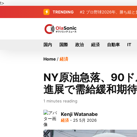
t>
TRENDING
#2
プロ野球2026年、勝ち組
国内
国際
政治
経済
自動車
IT
Home
/
経済
NY原油急落、90
進展で需給緩和期
1 minutes reading
Kenji Watanabe
経済
- 25 5月 2026