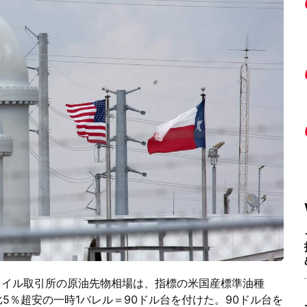
タイル取引所の原油先物相場は、指標の米国産標準油種
比5％超安の一時1バレル＝90ドル台を付けた。90ドル台を