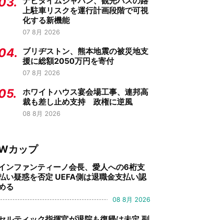
03.
ナビタイムジャパン、観光バスの路
上駐車リスクを運行計画段階で可視
化する新機能
07 8月 2026
04.
ブリヂストン、熊本地震の被災地支
援に総額2050万円を寄付
07 8月 2026
05.
ホワイトハウス宴会場工事、連邦高
裁も差し止め支持 政権に逆風
08 8月 2026
Wカップ
インファンティーノ会長、愛人への6桁支
払い疑惑を否定 UEFA側は退職金支払い認
める
08 8月 2026
セルティック指揮官が退院も復帰は未定 副