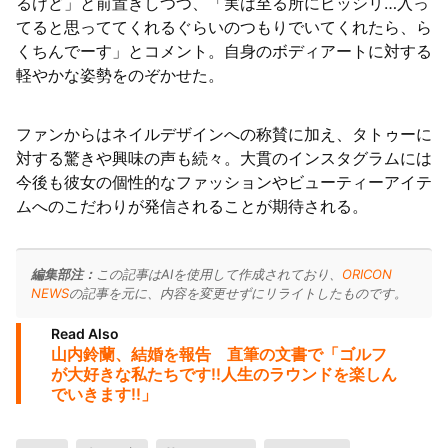
るけど」と前置きしつつ、「実は至る所にビッシリ…入っ
てると思っててくれるぐらいのつもりでいてくれたら、ら
くちんでーす」とコメント。自身のボディアートに対する
軽やかな姿勢をのぞかせた。
ファンからはネイルデザインへの称賛に加え、タトゥーに
対する驚きや興味の声も続々。大貫のインスタグラムには
今後も彼女の個性的なファッションやビューティーアイテ
ムへのこだわりが発信されることが期待される。
編集部注：
この記事はAIを使用して作成されており、
ORICON
NEWS
の記事を元に、内容を変更せずにリライトしたものです。
Read Also
山内鈴蘭、結婚を報告 直筆の文書で「ゴルフ
が大好きな私たちです!!人生のラウンドを楽しん
でいきます!!」