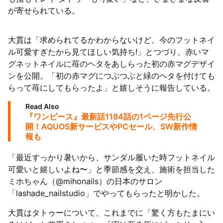
が寄せられている。
大貫は「求められてるかわからないけど、今のフットネイ
ル可愛すぎたから見てほしい気持ち!」とつづり、赤いマ
グネットネイルに苺のヘタをあしらった初の赤マグデザイ
ンを公開。「初の赤マグにつぶつぶと緑のヘタを付けても
らって苺にしてもらったよ」と嬉しそうに報告している。
Read Also
『ワンピース』最新話1184話の1ページ先行公
開！AQUOS新サービスやPCセール、SW新作情
報も
「最近すっかり暑いから、サンダル履いた時フットネイル
可愛いと嬉しいよね〜」と季節感を交え、施術を担当した
ミホちゃん（@mihonails）の日本のサロン
「lashade_nailstudio」でやってもらったと明かした。
大貫はタトゥーについて、これまでに「驚く方もたまにい