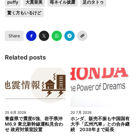
puffy
大貫亜美
苺ネイル披露
足のタトゥ
驚く方もいるけど
Share
Related posts
25 6月 2026
20 7月 2026
青森県で震度6強、岩手県沖
ホンダ、販売不振も中国国有
M6.9 東北新幹線運転見合わ
大手「広州汽車」との合弁継
せ 政府対策室設置
続 2038年まで延長