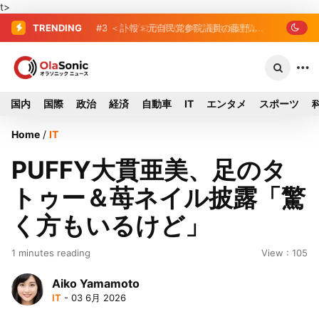
t>
TRENDING
#2
#3
＜訃報＞元自民党参院議員の藤野公
プロ野球2026年、勝ち組と負
け組の明暗 阪神完売も動員伸び悩む球
孝氏が死去、78歳 妻は料理研究家の真
団
紀子氏
国内
国際
政治
経済
自動車
IT
エンタメ
スポーツ
Home
/
IT
PUFFY大貫亜美、足のタ
トゥー＆苺ネイル披露「驚
く方もいるけど」
1 minutes reading
View : 105
Aiko Yamamoto
IT
- 03 6月 2026