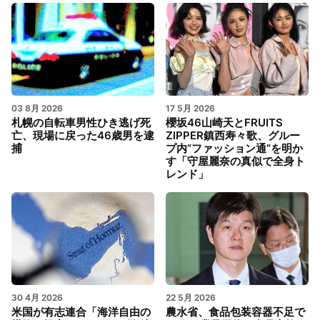
03 8月 2026
17 5月 2026
札幌の自転車男性ひき逃げ死
櫻坂46山崎天とFRUITS
亡、現場に戻った46歳男を逮
ZIPPER鎮西寿々歌、グルー
捕
プ内“ファッション通”を明か
す「守屋麗奈の真似で全身ト
レンド」
30 4月 2026
22 5月 2026
米国が有志連合「海洋自由の
農水省、食品包装容器不足で